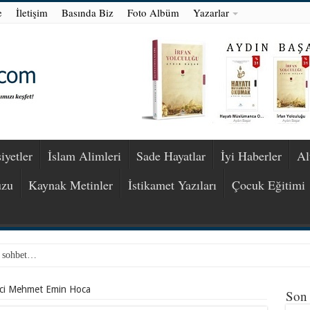
e
İletişim
Basında Biz
Foto Albüm
Yazarlar
iyetler
İslam Alimleri
Sade Hayatlar
İyi Haberler
Al
uzu
Kaynak Metinler
İstikamet Yazıları
Çocuk Eğitimi
r sohbet…
izci Mehmet Emin Hoca
Son