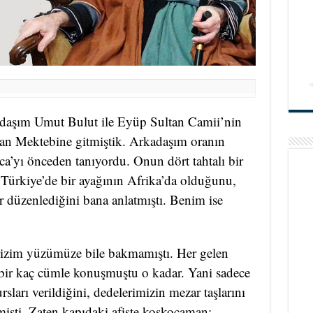
kadaşım Umut Bulut ile Eyüp Sultan Camii’nin
yan Mektebine gitmiştik. Arkadaşım oranın
yı önceden tanıyordu. Onun dört tahtalı bir
n Türkiye’de bir ayağının Afrika’da olduğunu,
r düzenlediğini bana anlatmıştı. Benim ise
n bizim yüzümüze bile bakmamıştı. Her gelen
 bir kaç cümle konuşmuştu o kadar. Yani sadece
arı verildiğini, dedelerimizin mezar taşlarını
mişti. Zaten kapıdaki afişte koskocaman;