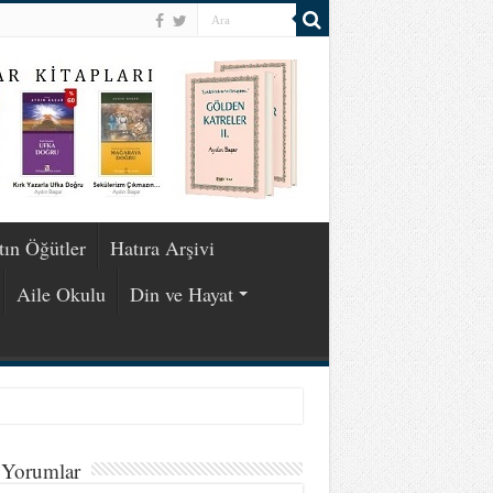
tın Öğütler
Hatıra Arşivi
Aile Okulu
Din ve Hayat
 Yorumlar