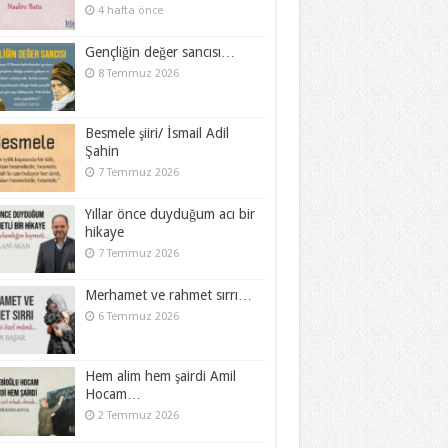
4 hafta önce
Gençliğin değer sancısı…
8 Temmuz 2026
Besmele şiiri/ İsmail Adil
Şahin
7 Temmuz 2026
Yıllar önce duyduğum acı bir
hikaye
7 Temmuz 2026
Merhamet ve rahmet sırrı…
6 Temmuz 2026
Hem alim hem şairdi Amil
Hocam…
2 Temmuz 2026