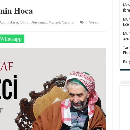
Mevl
Emin Hoca
İbr
Mur
Aydın Başar
,
Gönül Dünyamız
,
Manşet
,
Yazarlar
1 Yorum
Ece
Mur
Whatsapp
uzu
Tar
Ebr
Bir 