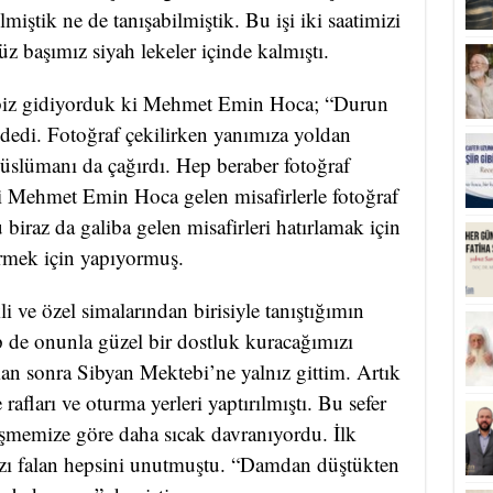
iştik ne de tanışabilmiştik. Bu işi iki saatimizi
üz başımız siyah lekeler içinde kalmıştı.
 biz gidiyorduk ki Mehmet Emin Hoca; “Durun
” dedi. Fotoğraf çekilirken yanımıza yoldan
Müslümanı da çağırdı. Hep beraber fotoğraf
i Mehmet Emin Hoca gelen misafirlerle fotoğraf
iraz da galiba gelen misafirleri hatırlamak için
ermek için yapıyormuş.
i ve özel simalarından birisiyle tanıştığımın
p de onunla güzel bir dostluk kuracağımızı
n sonra Sibyan Mektebi’ne yalnız gittim. Artık
 rafları ve oturma yerleri yaptırılmıştı. Bu sefer
emize göre daha sıcak davranıyordu. İlk
ızı falan hepsini unutmuştu. “Damdan düştükten