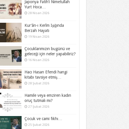
Japonya Fatih’i Nimetullah
Yurt Hoca…
28 Nisan 2026
Kur’ân-ı Kerîm Işığında
Berzah Hayatı
19 Nisan 2026
Çocuklarımızın bugünü ve
geleceği için neler yapabiliriz?
16 Nisan 2026
Hacı Hasan Efendi hangi
kitabı tavsiye etmiş…
28 Şubat 2026
Hamile veya emziren kadın
oruç tutmalı mı?
27 Şubat 2026
Çocuk ve cami fıkhı…
25 Şubat 2026