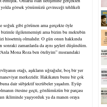
t etmiştik. Onlarla olan iletişimine gerçekten
olda görsek yönümüzü çevireceği tehlikeli
e soğuk gibi görünen ama gerçekte öyle
izimle ilgilenmemişti ama bizim bu mektebin
mizi hissetmiş olmalıdır. O gün onun hakkında
 sonraki zamanlarda da aynı şeyleri düşündüm.
“Anla Mona Roza ben öteliyim” mısraındaki
liyanın otağı, aşıkların uğrağıdır, boş bir yer
n maneviyat merkezidir. Hakikaten bunu bir çok
 buna dair sübjektif tecrübeler yaşadım. Eyüp
i olmanın ötesine geçti, gönlümüzün bir parçası
nun ikliminde yaşıyorduk ya da manen oraya