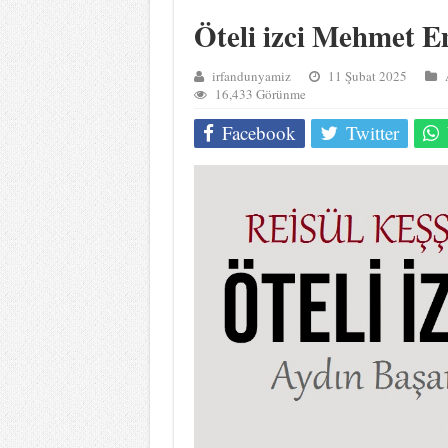
Öteli izci Mehmet 
irfandunyamiz
11 Şubat 2025
16,433 Görünme
Facebook
Twitter