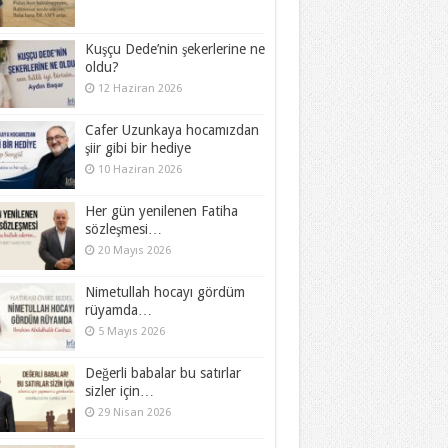
Kuşçu Dede’nin şekerlerine ne
oldu?
12 Haziran 2026
Cafer Uzunkaya hocamızdan
şiir gibi bir hediye
10 Haziran 2026
Her gün yenilenen Fatiha
sözleşmesi…
20 Mayıs 2026
Nimetullah hocayı gördüm
rüyamda…
5 Mayıs 2026
Değerli babalar bu satırlar
sizler için…
29 Nisan 2026