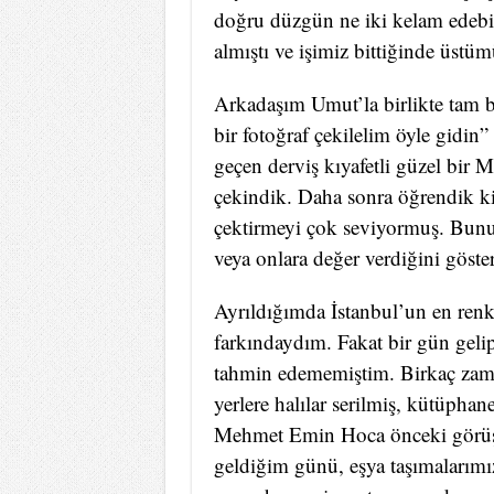
doğru düzgün ne iki kelam edebilm
almıştı ve işimiz bittiğinde üstüm
Arkadaşım Umut’la birlikte tam
bir fotoğraf çekilelim öyle gidin
geçen derviş kıyafetli güzel bir 
çekindik. Daha sonra öğrendik k
çektirmeyi çok seviyormuş. Bunu b
veya onlara değer verdiğini göst
Ayrıldığımda İstanbul’un en renkl
farkındaydım. Fakat bir gün geli
tahmin edememiştim. Birkaç zama
yerlere halılar serilmiş, kütüphane
Mehmet Emin Hoca önceki görüşm
geldiğim günü, eşya taşımalarım