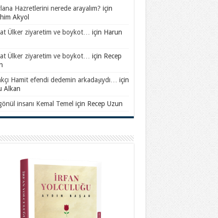
ana Hazretlerini nerede arayalım?
için
ahim Akyol
at Ülker ziyaretim ve boykot…
için
Harun
at Ülker ziyaretim ve boykot…
için
Recep
n
akçı Hamit efendi dedemin arkadaşıydı…
için
u Alkan
gönül insanı Kemal Temel
için
Recep Uzun