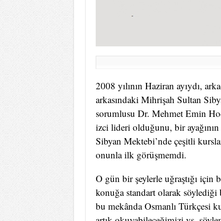
2008 yılının Haziran ayıydı, ar
arkasındaki Mihrişah Sultan Sib
sorumlusu Dr. Mehmet Emin Hoca’
izci lideri olduğunu, bir ayağını
Sibyan Mektebi’nde çeşitli kursla
onunla ilk görüşmemdi.
O gün bir şeylerle uğraştığı içi
konuğa standart olarak söylediği
bu mekânda Osmanlı Türkçesi kursl
artık okuyabileceğimizi vs. söyle