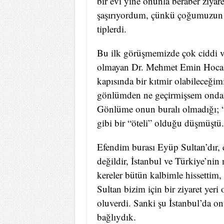
bir evi yine onunla beraber ziyare
şaşırıyordum, çünkü çoğumuzun y
tiplerdi.
Bu ilk görüşmemizde çok ciddi v
olmayan Dr. Mehmet Emin Hoca b
kapısında bir kıtmir olabileceği
gönlümden ne geçirmişsem ondan
Gönlüme onun buralı olmadığı; 
gibi bir “öteli” olduğu düşmüştü.
Efendim burası Eyüp Sultan’dır, ev
değildir, İstanbul ve Türkiye’ni
kereler bütün kalbimle hissettim,
Sultan bizim için bir ziyaret yer
oluverdi. Sanki şu İstanbul’da o
bağlıydık.