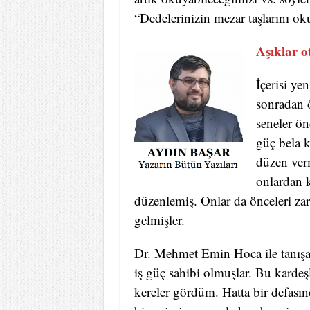
“Dedelerinizin mezar taşlarını ok
Aşıklar o
İçerisi ye
sonradan 
seneler ön
güç bela 
düzen verm
onlardan k
düzenlemiş. Onlar da önceleri zar
gelmişler.
Dr. Mehmet Emin Hoca ile tanışan
iş güç sahibi olmuşlar. Bu karde
kereler gördüm. Hatta bir defas