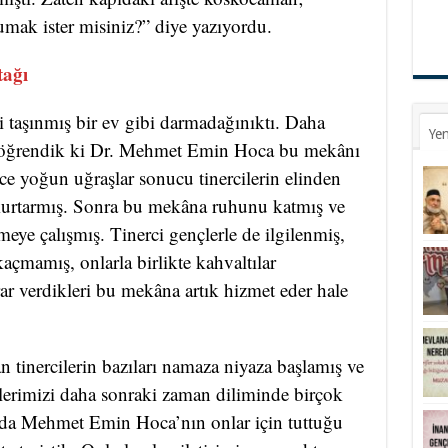
umak ister misiniz?” diye yazıyordu.
tağı
ni taşınmış bir ev gibi darmadağınıktı. Daha
Yen
öğrendik ki Dr. Mehmet Emin Hoca bu mekânı
ce yoğun uğraşlar sonucu tinercilerin elinden
kurtarmış. Sonra bu mekâna ruhunu katmış ve
eye çalışmış. Tinerci gençlerle de ilgilenmiş,
açmamış, onlarla birlikte kahvaltılar
ar verdikleri bu mekâna artık hizmet eder hale
 tinercilerin bazıları namaza niyaza başlamış ve
şlerimizi daha sonraki zaman diliminde birçok
ında Mehmet Emin Hoca’nın onlar için tuttuğu