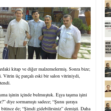
ardaki kitap ve diğer malzemelermiş. Sonra bize;
. Vitrin üç parçalı eski bir salon vitriniydi,
tendi.
şıma işinin içinde bulmuştuk. Eşya taşıma işini
ız?” diye sormamıştı sadece; “Şunu şuraya
 bitince de; “Şimdi gidebilirsiniz” demişti. Daha