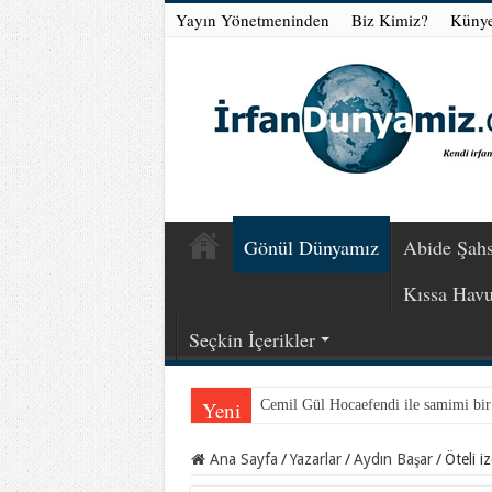
Yayın Yönetmeninden
Biz Kimiz?
Küny
Gönül Dünyamız
Abide Şahs
Kıssa Hav
Seçkin İçerikler
Yeni
Cemil Gül Hocaefendi ile samimi bi
Murat Ülker ziyaretim ve boykot…
Ana Sayfa
/
Yazarlar
/
Aydın Başar
/
Öteli 