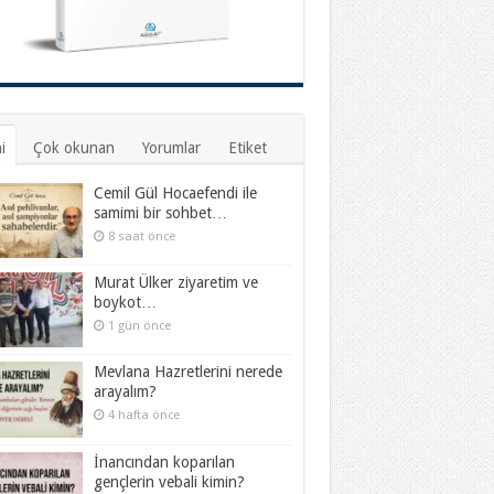
i
Çok okunan
Yorumlar
Etiket
Cemil Gül Hocaefendi ile
samimi bir sohbet…
8 saat önce
Murat Ülker ziyaretim ve
boykot…
1 gün önce
Mevlana Hazretlerini nerede
arayalım?
4 hafta önce
İnancından koparılan
gençlerin vebali kimin?