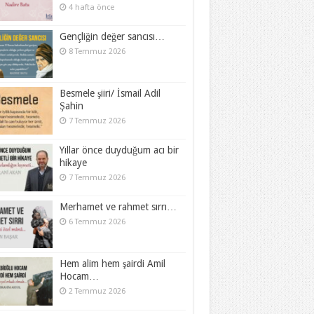
4 hafta önce
Gençliğin değer sancısı…
8 Temmuz 2026
Besmele şiiri/ İsmail Adil
Şahin
7 Temmuz 2026
Yıllar önce duyduğum acı bir
hikaye
7 Temmuz 2026
Merhamet ve rahmet sırrı…
6 Temmuz 2026
Hem alim hem şairdi Amil
Hocam…
2 Temmuz 2026