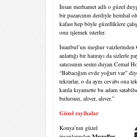
İnsan merhamet adlı o güzel duyg
bir pazarcının derdiyle hemhal ol
kafası hep böyle güzelliklere çalı
onu işlemek isterler.
İstanbul’un meşhur vaizlerinde
anlattığı bir hatırayı da sizlerle
satıcısının sesini duyan Cemal Ho
“Babacığım evde yoğurt var” diye 
tekrarlar, o da aynı cevabı ona t
karda kıyamette bu adam satabils
bulursun, alıver, alıver.”
Güzel rayihalar
Konya’nın güzel
Muzaffer
insanlarından