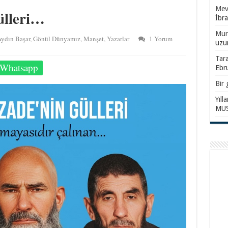
Mevl
ülleri…
İbr
Mur
ydın Başar
,
Gönül Dünyamız
,
Manşet
,
Yazarlar
1 Yorum
uzu
Tar
Whatsapp
Ebr
Bir 
Yıll
MUS