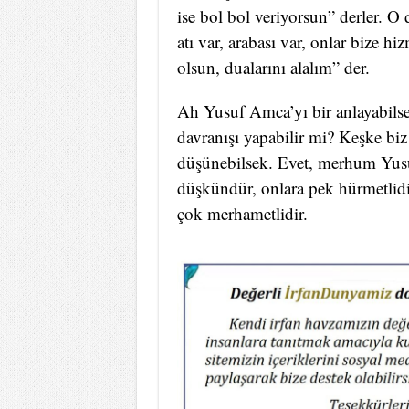
ise bol bol veriyorsun” derler. O
atı var, arabası var, onlar bize hi
olsun, dualarını alalım” der.
Ah Yusuf Amca’yı bir anlayabils
davranışı yapabilir mi? Keşke bi
düşünebilsek. Evet, merhum Yusu
düşkündür, onlara pek hürmetlidir
çok merhametlidir.