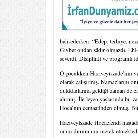
bahsederken; “Edep, terbiye, neza
Gıybet ondan sâdır olmazdı. Ehl-i 
severdi. Disiplinli ve programlı i
O çocukken Hacıveyiszade’nin vaz
olarak çalışırmış. Namazlarını onu
dükkânlarına geldiği zaman de eli
alırmış. İlerleyen yaşlarında bu 
Hoca’nın cemaatinden olmuş. Bir 
Hacıveyiszade Hocaefendi hastadı
onun durumunu merak etmektedir.