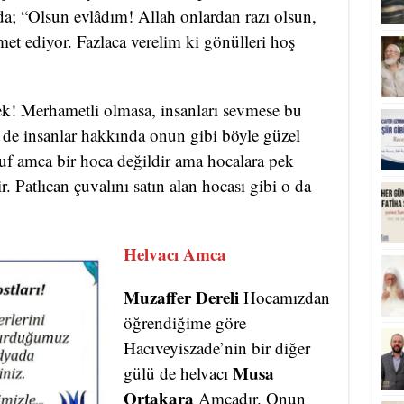
 da; “Olsun evlâdım! Allah onlardan razı olsun,
zmet ediyor. Fazlaca verelim ki gönülleri hoş
ek! Merhametli olmasa, insanları sevmese bu
z de insanlar hakkında onun gibi böyle güzel
f amca bir hoca değildir ama hocalara pek
. Patlıcan çuvalını satın alan hocası gibi o da
Helvacı Amca
Muzaffer Dereli
Hocamızdan
öğrendiğime göre
Hacıveyiszade’nin bir diğer
Musa
gülü de helvacı
Ortakara
Amcadır. Onun