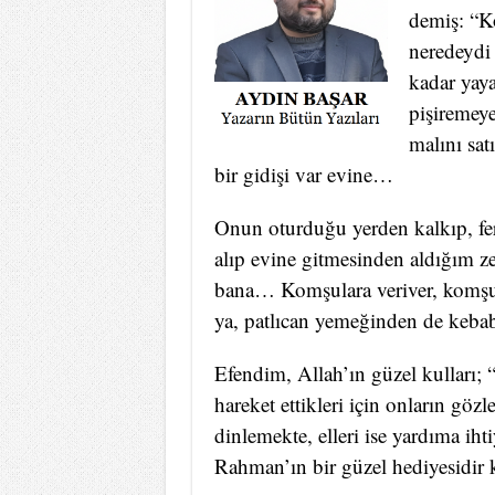
demiş: “K
neredeydi 
kadar yaya
pişiremey
malını sat
bir gidişi var evine…
Onun oturduğu yerden kalkıp, fer
alıp evine gitmesinden aldığım ze
bana… Komşulara veriver, komş
ya, patlıcan yemeğinden de kebab
Efendim, Allah’ın güzel kulları; “
hareket ettikleri için onların gözle
dinlemekte, elleri ise yardıma ih
Rahman’ın bir güzel hediyesidir k