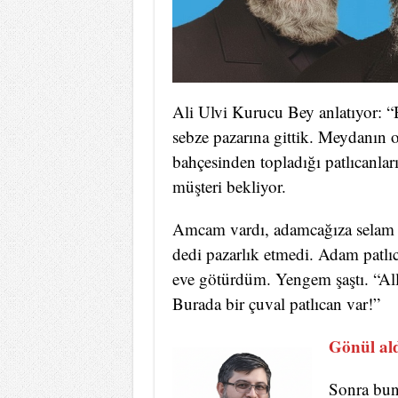
Ali Ulvi Kurucu Bey anlatıyor: “
sebze pazarına gittik. Meydanın or
bahçesinden topladığı patlıcanla
müşteri bekliyor.
Amcam vardı, adamcağıza selam v
dedi pazarlık etmedi. Adam patlıc
eve götürdüm. Yengem şaştı. “All
Burada bir çuval patlıcan var!”
Gönül al
Sonra bun