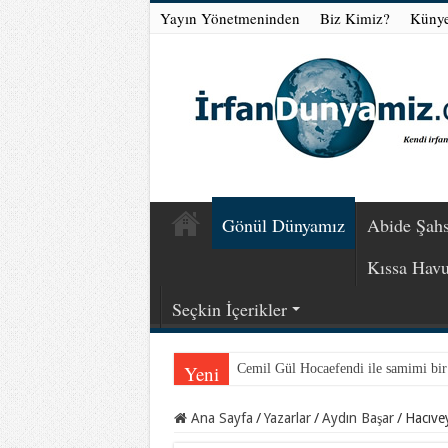
Yayın Yönetmeninden
Biz Kimiz?
Küny
Gönül Dünyamız
Abide Şahs
Kıssa Hav
Seçkin İçerikler
Yeni
Cemil Gül Hocaefendi ile samimi bi
Ana Sayfa
/
Yazarlar
/
Aydın Başar
/
Hacıvey