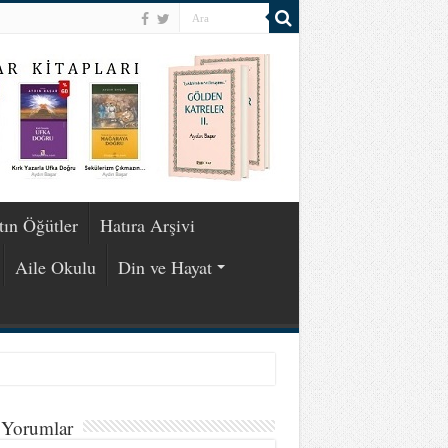
tın Öğütler
Hatıra Arşivi
Aile Okulu
Din ve Hayat
 Yorumlar