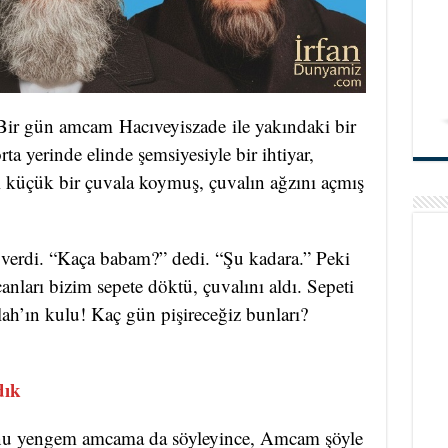
Bir gün amcam Hacıveyiszade ile yakındaki bir
ta yerinde elinde şemsiyesiyle bir ihtiyar,
rı küçük bir çuvala koymuş, çuvalın ağzını açmış
erdi. “Kaça babam?” dedi. “Şu kadara.” Peki
anları bizim sepete döktü, çuvalını aldı.
Sepeti
ah’ın kulu! Kaç gün pişireceğiz bunları?
dık
u yengem amcama da söyleyince, Amcam şöyle