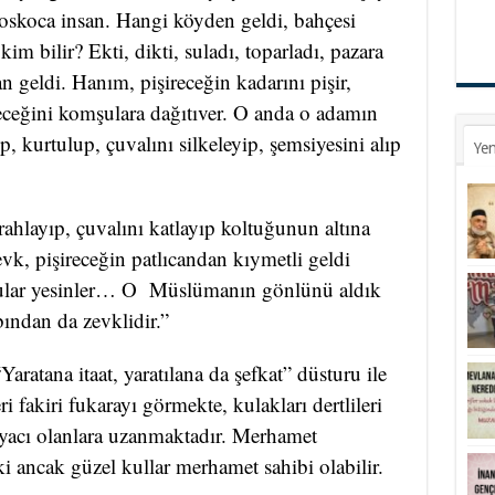
oskoca insan. Hangi köyden geldi, bahçesi
kim bilir? Ekti, dikti, suladı, toparladı, pazara
n geldi. Hanım, pişireceğin kadarını pişir,
eceğini komşulara dağıtıver. O anda o adamın
ıp, kurtulup, çuvalını silkeleyip, şemsiyesini alıp
Yen
ahlayıp, çuvalını katlayıp koltuğunun altına
vk, pişireceğin patlıcandan kıymetli geldi
ular yesinler… O Müslümanın gönlünü aldık
ından da zevklidir.”
Yaratana itaat, yaratılana da şefkat” düsturu ile
ri fakiri fukarayı görmekte, kulakları dertlileri
tiyacı olanlara uzanmaktadır. Merhamet
i ancak güzel kullar merhamet sahibi olabilir.