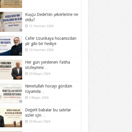
Kuşçu Dede’nin şekerlerine ne
oldu?
12 Haziran 2026
Cafer Uzunkaya hocamızdan
şiir gibi bir hediye
10 Haziran 2026
Her gün yenilenen Fatiha
sözleşmesi…
20 Mayıs 2026
Nimetullah hocayı gördüm
rüyamda…
5 Mayıs 2026
Değerli babalar bu satırlar
sizler için…
29 Nisan 2026