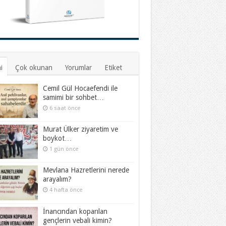
i
Çok okunan
Yorumlar
Etiket
Cemil Gül Hocaefendi ile
samimi bir sohbet…
6 saat önce
Murat Ülker ziyaretim ve
boykot…
1 gün önce
Mevlana Hazretlerini nerede
arayalım?
4 hafta önce
İnancından koparılan
gençlerin vebali kimin?