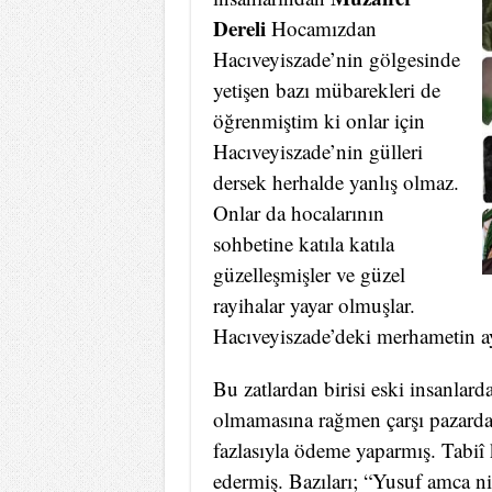
Dereli
Hocamızdan
Hacıveyiszade’nin gölgesinde
yetişen bazı mübarekleri de
öğrenmiştim ki onlar için
Hacıveyiszade’nin gülleri
dersek herhalde yanlış olmaz.
Onlar da hocalarının
sohbetine katıla katıla
güzelleşmişler ve güzel
rayihalar yayar olmuşlar.
Hacıveyiszade’deki merhametin ay
Bu zatlardan birisi eski insanlar
olmamasına rağmen çarşı pazardan 
fazlasıyla ödeme yaparmış. Tabiî 
edermiş. Bazıları; “Yusuf amca ni