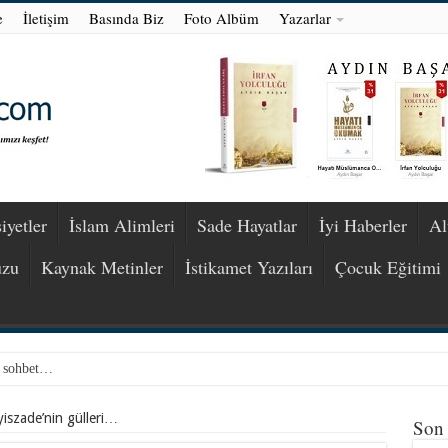
e
İletişim
Basında Biz
Foto Albüm
Yazarlar
iyetler
İslam Alimleri
Sade Hayatlar
İyi Haberler
Al
uzu
Kaynak Metinler
İstikamet Yazıları
Çocuk Eğitimi
r sohbet…
iszade’nin gülleri…
Son