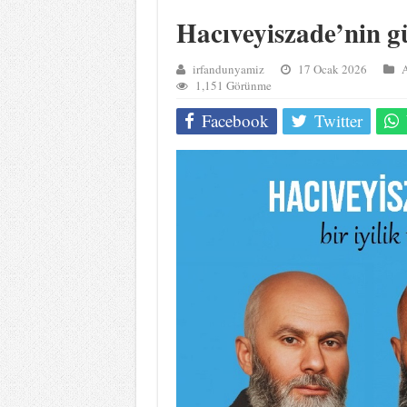
Hacıveyiszade’nin g
irfandunyamiz
17 Ocak 2026
A
1,151 Görünme
Facebook
Twitter