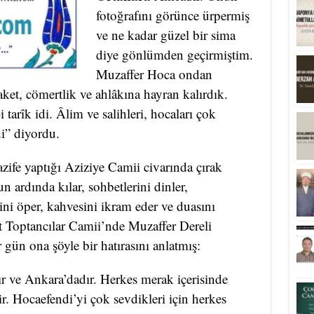
fotoğrafını görünce ürpermiş
ve ne kadar güzel bir sima
diye gönlümden geçirmiştim.
Muzaffer Hoca ondan
ket, cömertlik ve ahlâkına hayran kalırdık.
tarîk idi. Âlim ve salihleri, hocaları çok
di” diyordu.
ife yaptığı Aziziye Camii civarında çırak
n ardında kılar, sohbetlerini dinler,
ni öper, kahvesini ikram eder ve duasını
zat Toptancılar Camii’nde Muzaffer Dereli
gün ona şöyle bir hatırasını anlatmış:
r ve Ankara’dadır. Herkes merak içerisinde
 Hocaefendi’yi çok sevdikleri için herkes