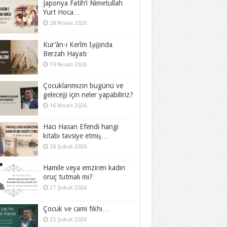
Japonya Fatih’i Nimetullah
Yurt Hoca…
28 Nisan 2026
Kur’ân-ı Kerîm Işığında
Berzah Hayatı
19 Nisan 2026
Çocuklarımızın bugünü ve
geleceği için neler yapabiliriz?
16 Nisan 2026
Hacı Hasan Efendi hangi
kitabı tavsiye etmiş…
28 Şubat 2026
Hamile veya emziren kadın
oruç tutmalı mı?
27 Şubat 2026
Çocuk ve cami fıkhı…
25 Şubat 2026