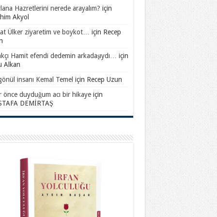
ana Hazretlerini nerede arayalım?
için
ahim Akyol
at Ülker ziyaretim ve boykot…
için
Recep
n
akçı Hamit efendi dedemin arkadaşıydı…
için
u Alkan
gönül insanı Kemal Temel
için
Recep Uzun
ar önce duyduğum acı bir hikaye
için
TAFA DEMİRTAŞ