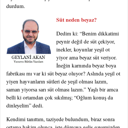
durdum.
Süt neden beyaz?
Dedim ki: “Benim dikkatimi
peynir değil de süt çekiyor,
inekler, koyunlar yeşil ot
yiyor ama beyaz süt veriyor.
İneğin karnında beyaz boya
fabrikası mı var ki süt beyaz oluyor? Aslında yeşil ot
yiyen hayvanların sütleri de yeşil olması lazım,
saman yiyorsa sarı süt olması lazım.” Yaşlı bir amca
belli ki ortamdan çok sıkılmış; “Oğlum konuş da
dinleyelim” dedi.
Kendimi tanıttım, taziyede bulundum, biraz sonra
ortama hakim olunca, işte dünyaya geliş gayemizden,