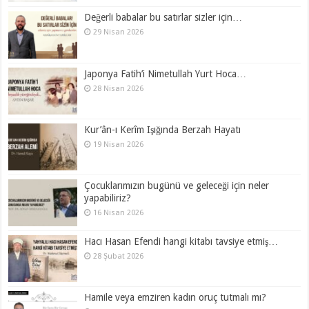
Değerli babalar bu satırlar sizler için…
29 Nisan 2026
Japonya Fatih’i Nimetullah Yurt Hoca…
28 Nisan 2026
Kur’ân-ı Kerîm Işığında Berzah Hayatı
19 Nisan 2026
Çocuklarımızın bugünü ve geleceği için neler
yapabiliriz?
16 Nisan 2026
Hacı Hasan Efendi hangi kitabı tavsiye etmiş…
28 Şubat 2026
Hamile veya emziren kadın oruç tutmalı mı?