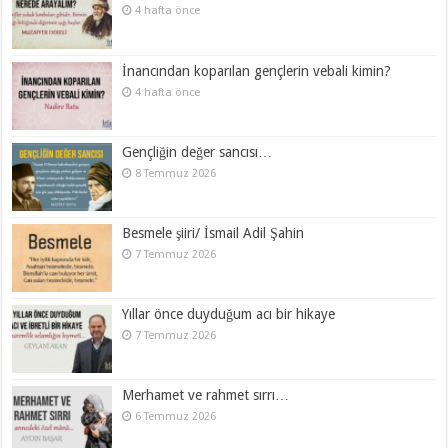
4 hafta önce
İnancından koparılan gençlerin vebali kimin?
4 hafta önce
Gençliğin değer sancısı…
8 Temmuz 2026
Besmele şiiri/ İsmail Adil Şahin
7 Temmuz 2026
Yıllar önce duyduğum acı bir hikaye
7 Temmuz 2026
Merhamet ve rahmet sırrı…
6 Temmuz 2026