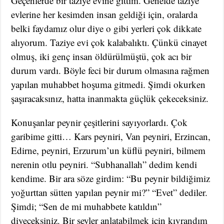
Geçenlerde bir taziye evine gittim. Genelde taziye
evlerine her kesimden insan geldiği için, oralarda
belki faydamız olur diye o gibi yerleri çok dikkate
alıyorum. Taziye evi çok kalabalıktı. Çünkü cinayet
olmuş, iki genç insan öldürülmüştü, çok acı bir
durum vardı. Böyle feci bir durum olmasına rağmen
yapılan muhabbet hoşuma gitmedi. Şimdi okurken
şaşıracaksınız, hatta inanmakta güçlük çekeceksiniz.
Konuşanlar peynir çeşitlerini sayıyorlardı. Çok
garibime gitti… Kars peyniri, Van peyniri, Erzincan,
Edirne, peyniri, Erzurum’un küflü peyniri, bilmem
nerenin otlu peyniri. “Subhanallah” dedim kendi
kendime. Bir ara söze girdim: “Bu peynir bildiğimiz
yoğurttan sütten yapılan peynir mi?” “Evet” dediler.
Şimdi; “Sen de mi muhabbete katıldın”
diyeceksiniz. Bir şeyler anlatabilmek için kıvrandım