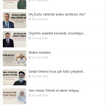
31 Ocak 2026
Hiç buzlu zeminde araba sürdünüz mü?
30 Ocak 2026
Ünye’nin asaletini korumak zorundayız…
29 Ocak 2026
Bitâne meselesi…
26 Ocak 2026
İsmail Ketenci hoca çok hafız yetiştirdi…
25 Ocak 2026
Hacı Hasan Efendi ve davet anlayışı…
24 Ocak 2026