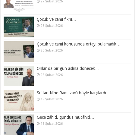
27 Şubat 2026
Çocuk ve cami fıkhı…
25 Şubat 2026
Çocuk ve cami konusunda ortayı bulamadık…
23 Şubat 2026
Onlar da bir gün aslına dönecek…
22 Şubat 2026
Sultan Nine Ramazan’ı böyle karşılardı
19 Şubat 2026
Gece zâhid, gündüz mücâhid…
18 Şubat 2026