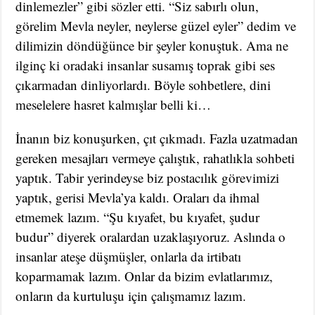
dinlemezler” gibi sözler etti. “Siz sabırlı olun,
görelim Mevla neyler, neylerse güzel eyler” dedim ve
dilimizin döndüğünce bir şeyler konuştuk. Ama ne
ilginç ki oradaki insanlar susamış toprak gibi ses
çıkarmadan dinliyorlardı. Böyle sohbetlere, dini
meselelere hasret kalmışlar belli ki…
İnanın biz konuşurken, çıt çıkmadı. Fazla uzatmadan
gereken mesajları vermeye çalıştık, rahatlıkla sohbeti
yaptık. Tabir yerindeyse biz postacılık görevimizi
yaptık, gerisi Mevla’ya kaldı. Oraları da ihmal
etmemek lazım. “Şu kıyafet, bu kıyafet, şudur
budur” diyerek oralardan uzaklaşıyoruz. Aslında o
insanlar ateşe düşmüşler, onlarla da irtibatı
koparmamak lazım. Onlar da bizim evlatlarımız,
onların da kurtuluşu için çalışmamız lazım.