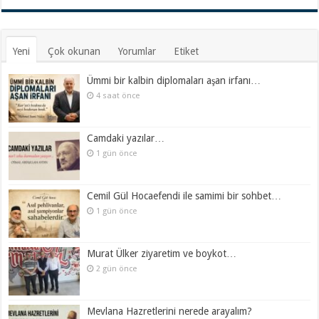
Yeni
Çok okunan
Yorumlar
Etiket
Ümmi bir kalbin diplomaları aşan irfanı…
4 saat önce
Camdaki yazılar…
1 gün önce
Cemil Gül Hocaefendi ile samimi bir sohbet…
1 gün önce
Murat Ülker ziyaretim ve boykot…
2 gün önce
Mevlana Hazretlerini nerede arayalım?