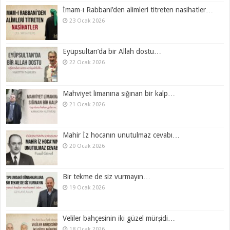
İmam-ı Rabbani’den alimleri titreten nasihatler…
23 Ocak 2026
Eyüpsultan’da bir Allah dostu…
22 Ocak 2026
Mahviyet limanına sığınan bir kalp…
21 Ocak 2026
Mahir İz hocanın unutulmaz cevabı…
20 Ocak 2026
Bir tekme de siz vurmayın…
19 Ocak 2026
Veliler bahçesinin iki güzel mürşidi…
18 Ocak 2026