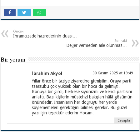
Önceki
İhramcızade hazretlerinin duası…
Sonraki
Değer vermeden aile olunmaz…
Bir yorum
İbrahim Akyol
30 Kasım 2025 at 19:49
Yıllar önce bir taziye ziyaretine gitmiştim. Oraya parti
taassubu çok yüksek olan bir hoca da gelmişti.
Konuya bir girdi, herkese siyonizmi ve kendi partisini
anlattı. Bazı kişilerin müstehzi bakışları hâlâ gözümün
önündedir. İnsanların her doğruyu her yerde
söylememeleri gerektiğini bilmesi gerekir. Bu güzel
yazı için teşekkür ederim Hocam.
Cevapla