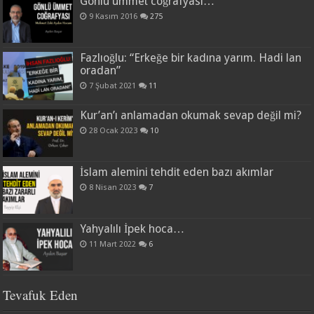
Gönlü ümmet coğrafyası…
9 Kasım 2016
275
Fazlıoğlu: “Erkeğe bir kadına yarım. Hadi lan
oradan”
7 Şubat 2021
11
Kur’an’ı anlamadan okumak sevap değil mi?
28 Ocak 2023
10
İslam alemini tehdit eden bazı akımlar
8 Nisan 2023
7
Yahyalılı İpek hoca…
11 Mart 2022
6
Tevafuk Eden