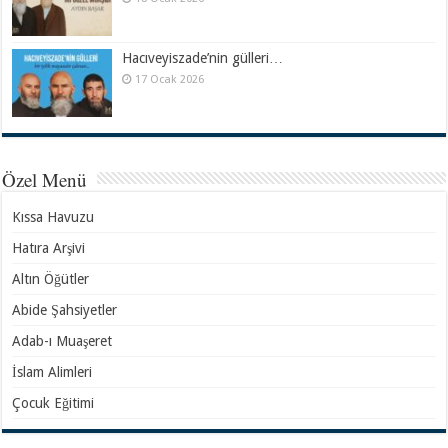
Hacıveyiszade’nin gülleri…
17 Ocak 2026
Özel Menü
Kıssa Havuzu
Hatıra Arşivi
Altın Öğütler
Abide Şahsiyetler
Adab-ı Muaşeret
İslam Alimleri
Çocuk Eğitimi