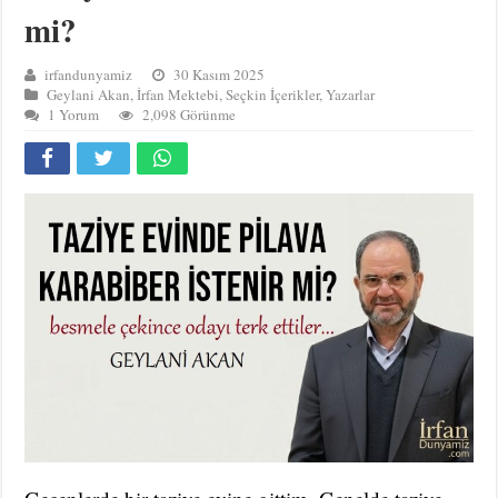
mi?
irfandunyamiz
30 Kasım 2025
Geylani Akan
,
İrfan Mektebi
,
Seçkin İçerikler
,
Yazarlar
1 Yorum
2,098 Görünme