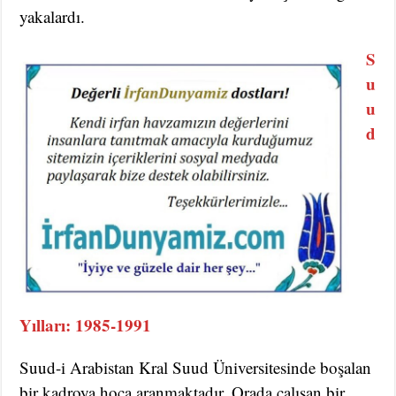
yakalardı.
S
u
u
d
Yılları: 1985-1991
Suud-i Arabistan Kral Suud Üniversitesinde boşalan
bir kadroya hoca aranmaktadır. Orada çalışan bir