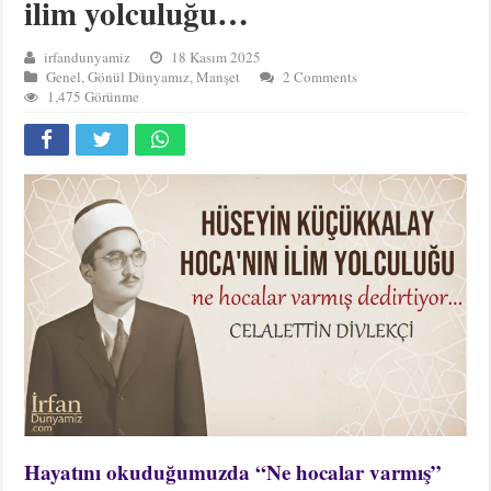
ilim yolculuğu…
irfandunyamiz
18 Kasım 2025
Genel
,
Gönül Dünyamız
,
Manşet
2 Comments
1,475 Görünme
Hayatını okuduğumuzda “Ne hocalar varmış”