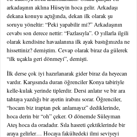
arkadaşının aklına Hüseyin hoca gelir. Arkadaşı
dekana konuyu açtığında, dekan ilk olarak şu
soruyu yöneltir: “Peki yapabilir mi?” Arkadaşının
cevabı son derece nettir: “Fazlasıyla”. O yıllarla ilgili
olarak kendisine havaalanına ilk ayak bastığınızda ne
hissettiniz? demiştim. Cevap olarak biraz da gülerek
“ilk uçakla geri dönmeyi”, demişti.
İlk derse çok iyi hazırlanarak gider biraz da heyecan
vardır. Karşısında duran öğrenciler Konya tabiriyle
kelle-kulak yerinde tiplerdir. Dersi anlatır ve bir ara
tahtaya yazdığı bir ayetin irabını sorar. Öğrenciler,
“hocam biz iraptan pek anlamayız” dediklerinde,
hoca derin bir “oh” çeker. O dönemde Süleyman
Ateş hoca da oradadır. Sıla hasreti çektiklerinde bir
araya gelirler… Hocaya fakültedeki ilmi seviyeyi