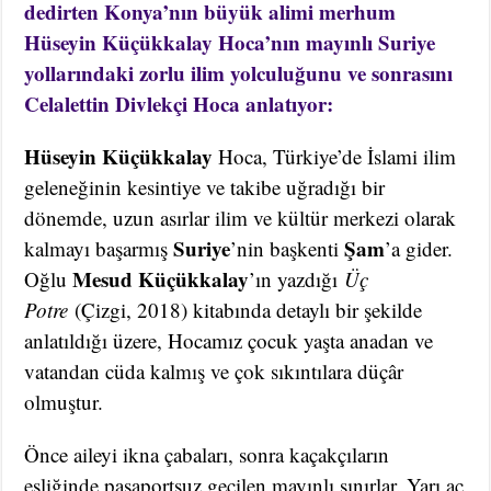
dedirten Konya’nın büyük alimi merhum
Hüseyin Küçükkalay Hoca’nın mayınlı Suriye
yollarındaki zorlu ilim yolculuğunu ve sonrasını
Celalettin Divlekçi Hoca anlatıyor:
Hüseyin Küçükkalay
Hoca, Türkiye’de İslami ilim
geleneğinin kesintiye ve takibe uğradığı bir
dönemde, uzun asırlar ilim ve kültür merkezi olarak
Suriye
Şam
kalmayı başarmış
’nin başkenti
’a gider.
Mesud Küçükkalay
Oğlu
’ın yazdığı
Üç
Potre
(Çizgi, 2018) kitabında detaylı bir şekilde
anlatıldığı üzere, Hocamız çocuk yaşta anadan ve
vatandan cüda kalmış ve çok sıkıntılara düçâr
olmuştur.
Önce aileyi ikna çabaları, sonra kaçakçıların
eşliğinde pasaportsuz geçilen mayınlı sınırlar. Yarı aç