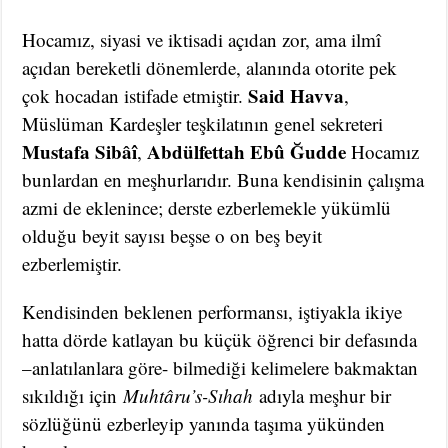
Hocamız, siyasi ve iktisadi açıdan zor, ama ilmî
açıdan bereketli dönemlerde, alanında otorite pek
Said Havva
çok hocadan istifade etmiştir.
,
Müslüman Kardeşler teşkilatının genel sekreteri
Mustafa Sibâî
Abdülfettah Ebû Ğudde
,
Hocamız
bunlardan en meşhurlarıdır. Buna kendisinin çalışma
azmi de eklenince; derste ezberlemekle yükümlü
olduğu beyit sayısı beşse o on beş beyit
ezberlemiştir.
Kendisinden beklenen performansı, iştiyakla ikiye
hatta dörde katlayan bu küçük öğrenci bir defasında
–anlatılanlara göre- bilmediği kelimelere bakmaktan
sıkıldığı için
Muhtâru’s-Sıhah
adıyla meşhur bir
sözlüğünü ezberleyip yanında taşıma yükünden