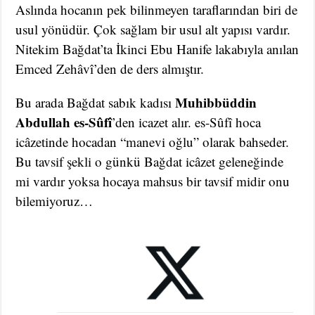
Aslında hocanın pek bilinmeyen taraflarından biri de
usul yönüdür. Çok sağlam bir usul alt yapısı vardır.
Nitekim Bağdat’ta İkinci Ebu Hanife lakabıyla anılan
Emced Zehâvî’den de ders almıştır.
Muhibbüddin
Bu arada Bağdat sabık kadısı
Abdullah es-Sûfî
’den icazet alır. es-Sûfî hoca
icâzetinde hocadan “manevi oğlu” olarak bahseder.
Bu tavsif şekli o günkü Bağdat icâzet geleneğinde
mi vardır yoksa hocaya mahsus bir tavsif midir onu
bilemiyoruz…