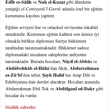
Edîb es-Sâlih
Nuh el-Kuzat
ve
gibi âlimlerin
yetiştiği
el-Cemiyyetü’l-Garrâ
adında özel bir eğitim
kurumuna kaydını yaptırır.
Eğitim seviyesi lise ve ortaokul seviyesine tekabül
etmektedir. Kurumun eğitim kalitesi son derece iyi
olmakla birlikte diploması Suriye hükümeti
tarafından tanınmamaktadır. Hükümet sadece
diplomadaki imzaların sahiplerine aidiyetini
Nâyif el-Abbâs
tanımaktadır. Burada hocaları,
ve
Abdülvehhâb el-Hâfız
Abdurrahman
’dan fıkıh,
ez-Zü‘bî
Şeyh Halid
’den tefsir,
’ten Arap Dili ve
Edebiyatına dair dersler alacaktır. Hocaları arasında
Abdülganî ed-Dakr
Abdurrahman Ebû Tok ve
gibi
hocalar da vardır.
Sözlük ezberler