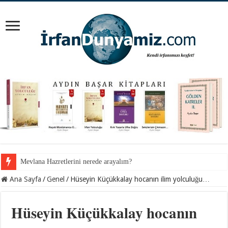
İnancından koparılan gençlerin vebali kimin?
Ana Sayfa
/
Genel
/
Hüseyin Küçükkalay hocanın ilim yolculuğu…
Hüseyin Küçükkalay hocanın