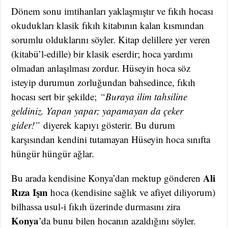
Dönem sonu imtihanları yaklaşmıştır ve fıkıh hocası
okudukları klasik fıkıh kitabının kalan kısmından
sorumlu olduklarını söyler. Kitap delillere yer veren
(kitabü’l-edille) bir klasik eserdir; hoca yardımı
olmadan anlaşılması zordur. Hüseyin hoca söz
isteyip durumun zorluğundan bahsedince, fıkıh
hocası sert bir şekilde;
“Buraya ilim tahsiline
geldiniz. Yapan yapar; yapamayan da çeker
gider!”
diyerek kapıyı gösterir. Bu durum
karşısından kendini tutamayan Hüseyin hoca sınıfta
hüngür hüngür ağlar.
Ali
Bu arada kendisine Konya’dan mektup gönderen
Rıza Işın
hoca (kendisine sağlık ve afiyet diliyorum)
bilhassa usul-i fıkıh üzerinde durmasını zira
Konya
’da bunu bilen hocanın azaldığını söyler.