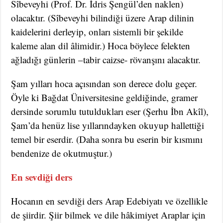
Sîbeveyhi (Prof. Dr. İdris Şengül’den naklen)
olacaktır. (Sîbeveyhi bilindiği üzere Arap dilinin
kaidelerini derleyip, onları sistemli bir şekilde
kaleme alan dil âlimidir.) Hoca böylece felekten
ağladığı günlerin –tabir caizse- rövanşını alacaktır.
Şam yılları hoca açısından son derece dolu geçer.
Öyle ki Bağdat Üniversitesine geldiğinde, gramer
dersinde sorumlu tutuldukları eser (Şerhu İbn Akîl),
Şam’da henüz lise yıllarındayken okuyup hallettiği
temel bir eserdir. (Daha sonra bu eserin bir kısmını
bendenize de okutmuştur.)
En sevdiği ders
Hocanın en sevdiği ders Arap Edebiyatı ve özellikle
de şiirdir. Şiir bilmek ve dile hâkimiyet Araplar için