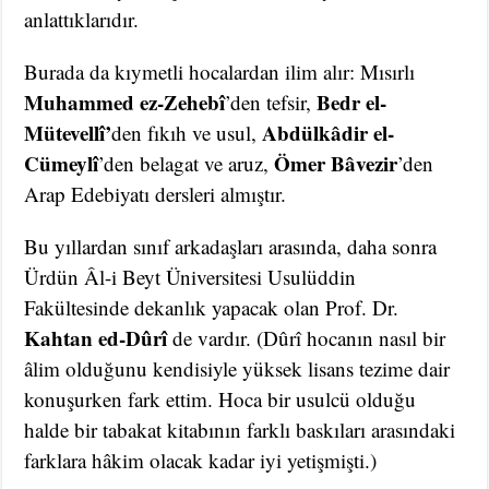
anlattıklarıdır.
Burada da kıymetli hocalardan ilim alır: Mısırlı
Muhammed ez-Zehebî
Bedr el-
’den tefsir,
Mütevellî’
Abdülkâdir el-
den fıkıh ve usul,
Cümeylî
Ömer Bâvezir
’den belagat ve aruz,
’den
Arap Edebiyatı dersleri almıştır.
Bu yıllardan sınıf arkadaşları arasında, daha sonra
Ürdün Âl-i Beyt Üniversitesi Usulüddin
Fakültesinde dekanlık yapacak olan Prof. Dr.
Kahtan ed-Dûrî
de vardır. (Dûrî hocanın nasıl bir
âlim olduğunu kendisiyle yüksek lisans tezime dair
konuşurken fark ettim. Hoca bir usulcü olduğu
halde bir tabakat kitabının farklı baskıları arasındaki
farklara hâkim olacak kadar iyi yetişmişti.)