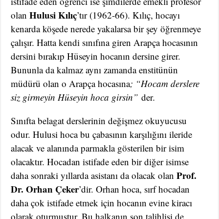
istifade eden öğrenci ise şimdilerde emekli profesör
Hulusi Kılıç
olan
’tır (1962-66). Kılıç, hocayı
kenarda köşede nerede yakalarsa bir şey öğrenmeye
çalışır. Hatta kendi sınıfına giren Arapça hocasının
dersini bırakıp Hüseyin hocanın dersine girer.
Bununla da kalmaz aynı zamanda enstitünün
müdürü olan o Arapça hocasına
; “Hocam derslere
siz girmeyin Hüseyin hoca girsin”
der
.
Sınıfta belagat derslerinin değişmez okuyucusu
odur. Hulusi hoca bu çabasının karşılığını ileride
alacak ve alanında parmakla gösterilen bir isim
olacaktır. Hocadan istifade eden bir diğer isimse
Prof.
daha sonraki yıllarda asistanı da olacak olan
Dr. Orhan Çeker
’dir. Orhan hoca, sırf hocadan
daha çok istifade etmek için hocanın evine kiracı
olarak oturmuştur. Bu halkanın son talihlisi de