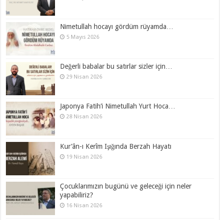
Nimetullah hocayı gördüm rüyamda…
5 Mayıs 2026
Değerli babalar bu satırlar sizler için…
29 Nisan 2026
Japonya Fatih’i Nimetullah Yurt Hoca…
28 Nisan 2026
Kur’ân-ı Kerîm Işığında Berzah Hayatı
19 Nisan 2026
Çocuklarımızın bugünü ve geleceği için neler
yapabiliriz?
16 Nisan 2026