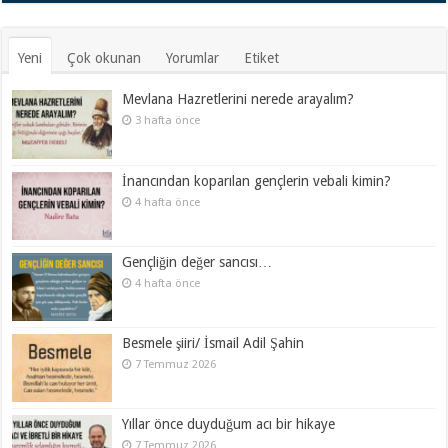
Yeni
Çok okunan
Yorumlar
Etiket
Mevlana Hazretlerini nerede arayalım?
3 hafta önce
İnancından koparılan gençlerin vebali kimin?
4 hafta önce
Gençliğin değer sancısı…
4 hafta önce
Besmele şiiri/ İsmail Adil Şahin
7 Temmuz 2026
Yıllar önce duyduğum acı bir hikaye
7 Temmuz 2026