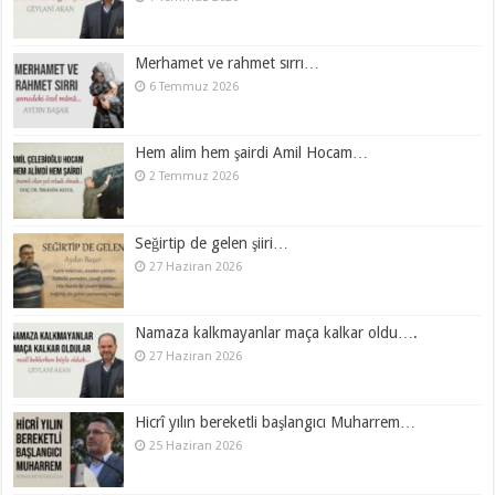
Merhamet ve rahmet sırrı…
6 Temmuz 2026
Hem alim hem şairdi Amil Hocam…
2 Temmuz 2026
Seğirtip de gelen şiiri…
27 Haziran 2026
Namaza kalkmayanlar maça kalkar oldu….
27 Haziran 2026
Hicrî yılın bereketli başlangıcı Muharrem…
25 Haziran 2026