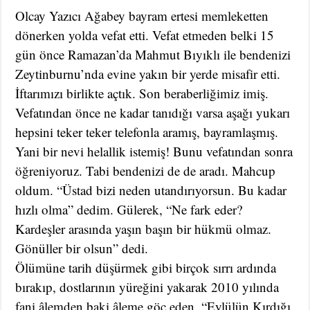
Olcay Yazıcı Ağabey bayram ertesi memleketten
dönerken yolda vefat etti. Vefat etmeden belki 15
gün önce Ramazan’da Mahmut Bıyıklı ile bendenizi
Zeytinburnu’nda evine yakın bir yerde misafir etti.
İftarımızı birlikte açtık. Son beraberliğimiz imiş.
Vefatından önce ne kadar tanıdığı varsa aşağı yukarı
hepsini teker teker telefonla aramış, bayramlaşmış.
Yani bir nevi helallik istemiş! Bunu vefatından sonra
öğreniyoruz. Tabi bendenizi de de aradı. Mahcup
oldum. “Üstad bizi neden utandırıyorsun. Bu kadar
hızlı olma” dedim. Gülerek, “Ne fark eder?
Kardeşler arasında yaşın başın bir hükmü olmaz.
Gönüller bir olsun” dedi.
Ölümüne tarih düşürmek gibi birçok sırrı ardında
bırakıp, dostlarının yüreğini yakarak 2010 yılında
fani âlemden baki âleme göç eden, “Eylülün Kırdığı