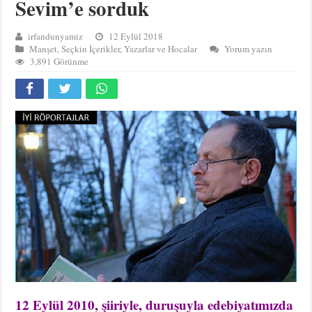
Sevim’e sorduk
irfandunyamiz
12 Eylül 2018
Manşet
,
Seçkin İçerikler
,
Yazarlar ve Hocalar
Yorum yazın
3,891 Görünme
12 Eylül 2010, şiiriyle, duruşuyla edebiyatımızda