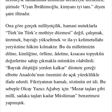
şiirinde “Uyan İbrâhimoğlu, kimyanı iyi tanı.” diyen
şaire iftiradır.
Ona göre gerçek milliyetçilik, hamasi nutuklarla
“Türk’ün Türk’e methiye düzmesi” değil, çalışmak,
üretmek, bayrağı yükseltmek ve ila-yı kelimetullahı
yeryüzüne hâkim kılmaktır. Bu da milletimizin
diline, kimliğine, örfüne, âdetine, kısacası topyekûn
değerlerine sahip çıkmakla mümkün olabilirdi.
“Bayrak düştüğü yerden kalkar” düsturu gereği
elbette Anadolu’nun önemini de açık yüreklilikle
ifade ederdi. Fikriyatının hamalı, sözünün eri idi. Bu
sebeple Olcay Yazıcı Ağabey için “Mezar taşları gibi
millî, sadaka taşları kadar Müslüman” benzetmesi
yapmıştık.