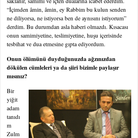
saklanır, samimi ve içten dualarına icabet ederdim.
“İçimden âmin, âmin, ey Rabbim bu kulun senden
ne diliyorsa, ne istiyorsa ben de aynısını istiyorum”
derdim. Bu durumdan asla haberi olmazdı. Kısacası
onun samimiyetine, teslimiyetine, huşu içerisinde
tesbihat ve dua etmesine gıpta ediyordum.
Onun ölümünü duyduğunuzda ağzınızdan
dökülen cümleleri ya da şiiri bizimle paylaşır
mısınız?
Bir
yiğit
adam
tanıdı
m
Zulm