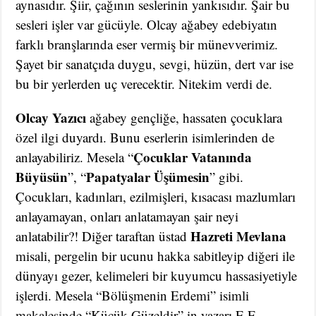
aynasıdır. Şiir, çağının seslerinin yankısıdır. Şair bu
sesleri işler var gücüyle. Olcay ağabey edebiyatın
farklı branşlarında eser vermiş bir münevverimiz.
Şayet bir sanatçıda duygu, sevgi, hüzün, dert var ise
bu bir yerlerden uç verecektir. Nitekim verdi de.
Olcay Yazıcı
ağabey gençliğe, hassaten çocuklara
özel ilgi duyardı. Bunu eserlerin isimlerinden de
Çocuklar Vatanında
anlayabiliriz. Mesela “
Büyüsün
Papatyalar Üşümesin
”, “
” gibi.
Çocukları, kadınları, ezilmişleri, kısacası mazlumları
anlayamayan, onları anlatamayan şair neyi
Hazreti Mevlana
anlatabilir?! Diğer taraftan üstad
misali, pergelin bir ucunu hakka sabitleyip diğeri ile
dünyayı gezer, kelimeleri bir kuyumcu hassasiyetiyle
işlerdi. Mesela “Bölüşmenin Erdemi” isimli
makalesinde “Küçük Güzeldir” in yazarı E.F.