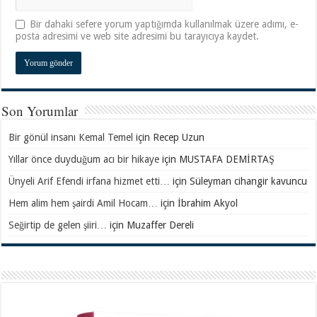
Bir dahaki sefere yorum yaptığımda kullanılmak üzere adımı, e-
posta adresimi ve web site adresimi bu tarayıcıya kaydet.
Son Yorumlar
Bir gönül insanı Kemal Temel
için
Recep Uzun
Yıllar önce duyduğum acı bir hikaye
için
MUSTAFA DEMİRTAŞ
Ünyeli Arif Efendi irfana hizmet etti…
için
Süleyman cihangir kavuncu
Hem alim hem şairdi Amil Hocam…
için
İbrahim Akyol
Seğirtip de gelen şiiri…
için
Muzaffer Dereli