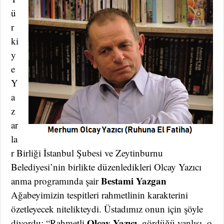
ü
r
ki
y
e
Y
a
z
ar
la
r Birliği İstanbul Şubesi ve Zeytinburnu
Belediyesi’nin birlikte düzenledikleri Olcay Yazıcı
Bestami Yazgan
anma programında şair
Ağabeyimizin tespitleri rahmetlinin karakterini
özetleyecek nitelikteydi. Üstadımız onun için şöyle
Olcay Yazıcı
diyordu: “Rahmetli
, gördüğü yanlışı, o