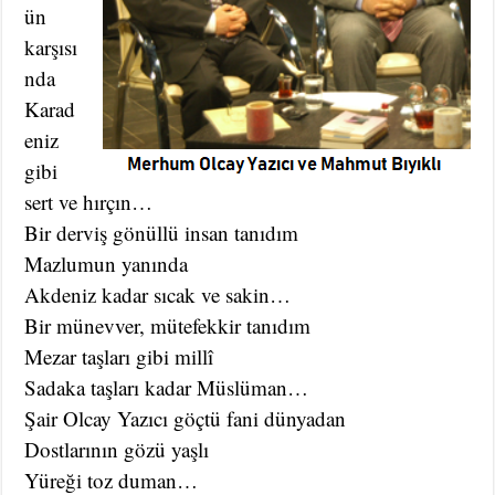
ün
karşısı
nda
Karad
eniz
gibi
sert ve hırçın…
Bir derviş gönüllü insan tanıdım
Mazlumun yanında
Akdeniz kadar sıcak ve sakin…
Bir münevver, mütefekkir tanıdım
Mezar taşları gibi millî
Sadaka taşları kadar Müslüman…
Şair Olcay Yazıcı göçtü fani dünyadan
Dostlarının gözü yaşlı
Yüreği toz duman…