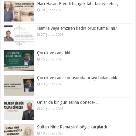
Hacı Hasan Efendi hangi kitabı tavsiye etmiş…
28 Şubat 2026
Hamile veya emziren kadın oruç tutmalı mı?
27 Şubat 2026
Çocuk ve cami fıkhı…
25 Şubat 2026
Çocuk ve cami konusunda ortayı bulamadık…
23 Şubat 2026
Onlar da bir gün aslına dönecek…
22 Şubat 2026
Sultan Nine Ramazan’ı böyle karşılardı
19 Şubat 2026