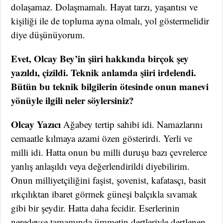
dolaşamaz. Dolaşmamalı. Hayat tarzı, yaşantısı ve
kişiliği ile de topluma ayna olmalı, yol göstermelidir
diye düşünüyorum.
Evet, Olcay Bey’in şiiri hakkında birçok şey
yazıldı, çizildi. Teknik anlamda şiiri irdelendi.
Bütün bu teknik bilgilerin ötesinde onun manevi
yönüyle ilgili neler söylersiniz?
Olcay Yazıcı
Ağabey tertip sahibi idi. Namazlarını
cemaatle kılmaya azami özen gösterirdi. Yerli ve
milli idi. Hatta onun bu milli duruşu bazı çevrelerce
yanlış anlaşıldı veya değerlendirildi diyebilirim.
Onun milliyetçiliğini faşist, şovenist, kafatasçı, basit
ırkçılıktan ibaret görmek güneşi balçıkla sıvamak
gibi bir şeydir. Hatta daha fecidir. Eserlerinin
neredeyse tamamında ümmetin dertleriyle dertlenen,