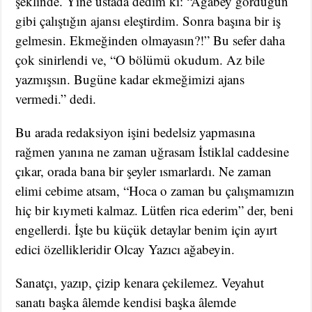
şeklinde. Yine üstada dedim ki: “Ağabey gördüğün
gibi çalıştığın ajansı eleştirdim. Sonra başına bir iş
gelmesin. Ekmeğinden olmayasın?!” Bu sefer daha
çok sinirlendi ve, “O bölümü okudum. Az bile
yazmışsın. Bugüne kadar ekmeğimizi ajans
vermedi.” dedi.
Bu arada redaksiyon işini bedelsiz yapmasına
rağmen yanına ne zaman uğrasam İstiklal caddesine
çıkar, orada bana bir şeyler ısmarlardı. Ne zaman
elimi cebime atsam, “Hoca o zaman bu çalışmamızın
hiç bir kıymeti kalmaz. Lütfen rica ederim” der, beni
engellerdi. İşte bu küçük detaylar benim için ayırt
edici özellikleridir Olcay Yazıcı ağabeyin.
Sanatçı, yazıp, çizip kenara çekilemez. Veyahut
sanatı başka âlemde kendisi başka âlemde