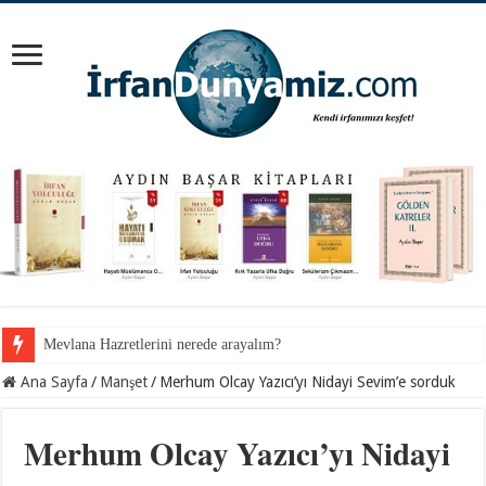
İnancından koparılan gençlerin vebali kimin?
Ana Sayfa
/
Manşet
/
Merhum Olcay Yazıcı’yı Nidayi Sevim’e sorduk
Merhum Olcay Yazıcı’yı Nidayi