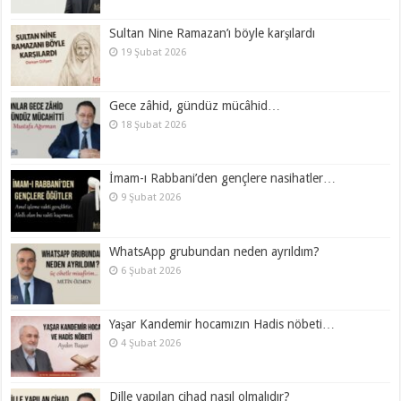
Sultan Nine Ramazan’ı böyle karşılardı
19 Şubat 2026
Gece zâhid, gündüz mücâhid…
18 Şubat 2026
İmam-ı Rabbani’den gençlere nasihatler…
9 Şubat 2026
WhatsApp grubundan neden ayrıldım?
6 Şubat 2026
Yaşar Kandemir hocamızın Hadis nöbeti…
4 Şubat 2026
Dille yapılan cihad nasıl olmalıdır?