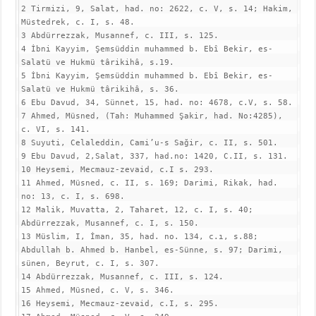
2 Tirmizi, 9, Salat, had. no: 2622, c. V, s. 14; Hakim, 
Müstedrek, c. I, s. 48.

3 Abdürrezzak, Musannef, c. III, s. 125.

4 İbni Kayyim, Şemsüddin muhammed b. Ebî Bekir, es-
Salatü ve Hukmü târikihâ, s.19.

5 İbni Kayyim, Şemsüddin muhammed b. Ebî Bekir, es-
Salatü ve Hukmü târikihâ, s. 36.

6 Ebu Davud, 34, Sünnet, 15, had. no: 4678, c.V, s. 58.

7 Ahmed, Müsned, (Tah: Muhammed Şakir, had. No:4285), 
c. VI, s. 141.

8 Suyuti, Celaleddin, Cami’u-s Sağir, c. II, s. 501.

9 Ebu Davud, 2,Salat, 337, had.no: 1420, C.II, s. 131.

10 Heysemi, Mecmauz-zevaid, c.I s. 293.

11 Ahmed, Müsned, c. II, s. 169; Darimi, Rikak, had. 
no: 13, c. I, s. 698.

12 Malik, Muvatta, 2, Taharet, 12, c. I, s. 40; 
Abdürrezzak, Musannef, c. I, s. 150.

13 Müslim, I, İman, 35, had. no. 134, c.ı, s.88; 
Abdullah b. Ahmed b. Hanbel, es-Sünne, s. 97; Darimi, 
sünen, Beyrut, c. I, s. 307.

14 Abdürrezzak, Musannef, c. III, s. 124.

15 Ahmed, Müsned, c. V, s. 346.

16 Heysemi, Mecmauz-zevaid, c.I, s. 295.
