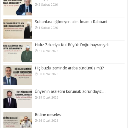
2 Şubat 2026
Sultanlara eğilmeyen alim İmam-ı Rabbani…
1 Şubat 2026
Hafız Zekeriya Kul Büyük Doğu hayranıydı…
31 Ocak 2026
Hiç buzlu zeminde araba sürdünüz mü?
30 Ocak 2026
Ünye’nin asaletini korumak zorundayız…
29 Ocak 2026
Bitâne meselesi…
26 Ocak 2026