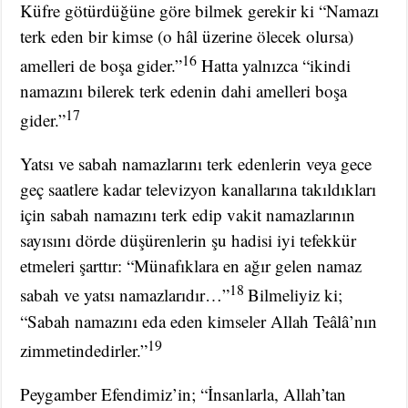
Küfre götürdüğüne göre bilmek gerekir ki “Namazı
terk eden bir kimse (o hâl üzerine ölecek olursa)
16
amelleri de boşa gider.”
Hatta yalnızca “ikindi
namazını bilerek terk edenin dahi amelleri boşa
17
gider.”
Yatsı ve sabah namazlarını terk edenlerin veya gece
geç saatlere kadar televizyon kanallarına takıldıkları
için sabah namazını terk edip vakit namazlarının
sayısını dörde düşürenlerin şu hadisi iyi tefekkür
etmeleri şarttır: “Münafıklara en ağır gelen namaz
18
sabah ve yatsı namazlarıdır…”
Bilmeliyiz ki;
“Sabah namazını eda eden kimseler Allah Teâlâ’nın
19
zimmetindedirler.”
Peygamber Efendimiz’in; “İnsanlarla, Allah’tan