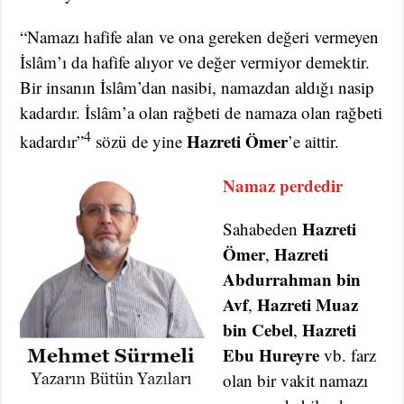
“Namazı hafife alan ve ona gereken değeri vermeyen
İslâm’ı da hafife alıyor ve değer vermiyor demektir.
Bir insanın İslâm’dan nasibi, namazdan aldığı nasip
kadardır. İslâm’a olan rağbeti de namaza olan rağbeti
4
Hazreti Ömer
kadardır”
sözü de yine
’e aittir.
Namaz perdedir
Hazreti
Sahabeden
Ömer
Hazreti
,
Abdurrahman bin
Avf
Hazreti Muaz
,
bin Cebel
Hazreti
,
Ebu Hureyre
vb. farz
olan bir vakit namazı