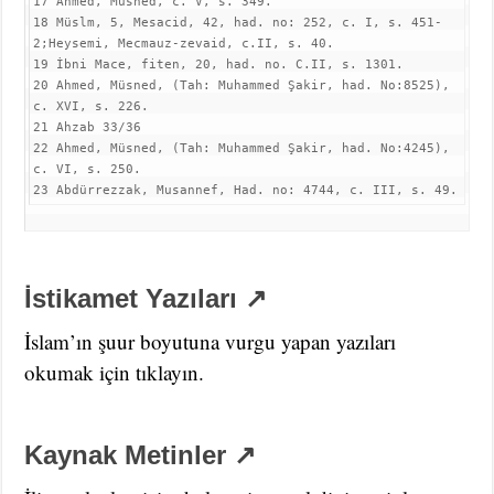
17 Ahmed, Müsned, c. V, s. 349.

18 Müslm, 5, Mesacid, 42, had. no: 252, c. I, s. 451-
2;Heysemi, Mecmauz-zevaid, c.II, s. 40.

19 İbni Mace, fiten, 20, had. no. C.II, s. 1301.

20 Ahmed, Müsned, (Tah: Muhammed Şakir, had. No:8525), 
c. XVI, s. 226.

21 Ahzab 33/36

22 Ahmed, Müsned, (Tah: Muhammed Şakir, had. No:4245), 
c. VI, s. 250.

23 Abdürrezzak, Musannef, Had. no: 4744, c. III, s. 49.
İstikamet Yazıları ↗
İslam’ın şuur boyutuna vurgu yapan yazıları
okumak için tıklayın.
Kaynak Metinler ↗