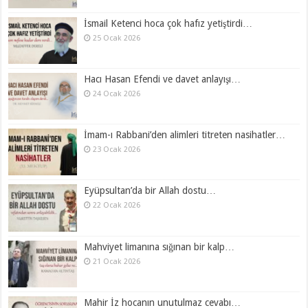
İsmail Ketenci hoca çok hafız yetiştirdi…
25 Ocak 2026
Hacı Hasan Efendi ve davet anlayışı…
24 Ocak 2026
İmam-ı Rabbani’den alimleri titreten nasihatler…
23 Ocak 2026
Eyüpsultan’da bir Allah dostu…
22 Ocak 2026
Mahviyet limanına sığınan bir kalp…
21 Ocak 2026
Mahir İz hocanın unutulmaz cevabı…