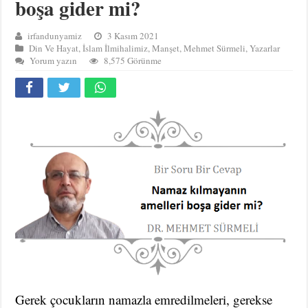
boşa gider mi?
irfandunyamiz
3 Kasım 2021
Din Ve Hayat
,
İslam İlmihalimiz
,
Manşet
,
Mehmet Sürmeli
,
Yazarlar
Yorum yazın
8,575 Görünme
Gerek çocukların namazla emredilmeleri, gerekse