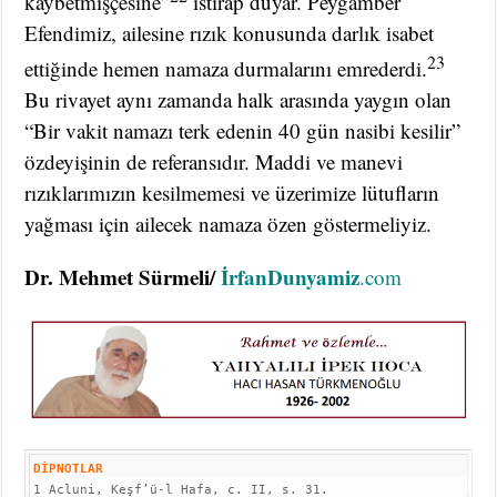
kaybetmişçesine”
ıstırap duyar. Peygamber
Efendimiz, ailesine rızık konusunda darlık isabet
23
ettiğinde hemen namaza durmalarını emrederdi.
Bu rivayet aynı zamanda halk arasında yaygın olan
“Bir vakit namazı terk edenin 40 gün nasibi kesilir”
özdeyişinin de referansıdır. Maddi ve manevi
rızıklarımızın kesilmemesi ve üzerimize lütufların
yağması için ailecek namaza özen göstermeliyiz.
Dr. Mehmet Sürmeli/
İrfanDunyamiz
.com
DİPNOTLAR
1 Acluni, Keşf’ü-l Hafa, c. II, s. 31.
