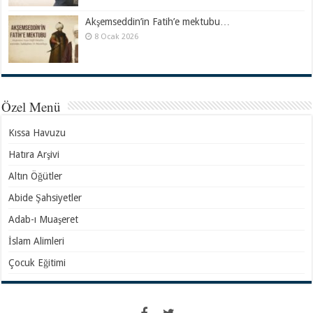
Akşemseddin’in Fatih’e mektubu…
8 Ocak 2026
Özel Menü
Kıssa Havuzu
Hatıra Arşivi
Altın Öğütler
Abide Şahsiyetler
Adab-ı Muaşeret
İslam Alimleri
Çocuk Eğitimi