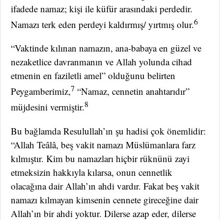
ifadede namaz; kişi ile küfür arasındaki perdedir.
6
Namazı terk eden perdeyi kaldırmış/ yırtmış olur.
“Vaktinde kılınan namazın, ana-babaya en güzel ve
nezaketlice davranmanın ve Allah yolunda cihad
etmenin en faziletli amel” olduğunu belirten
7
Peygamberimiz,
“Namaz, cennetin anahtarıdır”
8
müjdesini vermiştir.
Bu bağlamda Resulullah’ın şu hadisi çok önemlidir:
“Allah Teâlâ, beş vakit namazı Müslümanlara farz
kılmıştır. Kim bu namazları hiçbir rüknünü zayi
etmeksizin hakkıyla kılarsa, onun cennetlik
olacağına dair Allah’ın ahdi vardır. Fakat beş vakit
namazı kılmayan kimsenin cennete gireceğine dair
Allah’ın bir ahdi yoktur. Dilerse azap eder, dilerse