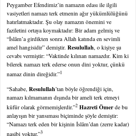
Peygamber Efendimiz’in namazın edası ile ilgili
vasiyetleri namazı terk etmenin ağır yükümlülüğünü
hatırlatmaktadır. Şu olay namazın önemini ve
faziletini ortaya koymaktadır: Bir adam gelmiş ve
“İslâm’a girdikten sonra Allah katında en sevimli
Resulullah
amel hangisidir” demiştir.
, o kişiye şu
cevabı vermiştir: “Vaktinde kılınan namazdır. Kim ki
bilerek namazı terk ederse onun dini yoktur, çünkü
1
namaz dinin direğidir.”
Resulullah
“Sahabe,
’tan böyle öğrendiği için,
namazı kılmamanın dışında bir ameli terk etmeyi
2
Hazreti Ömer
küfür olarak görmemişlerdir.”
de bu
anlayışın bir yansıması biçiminde şöyle demiştir:
“Namazı terk eden bir kişinin İslâm’dan (zerre kadar)
3
nasibi yoktur.”