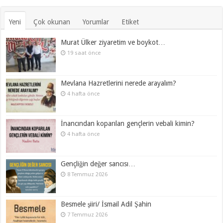
Yeni
Çok okunan
Yorumlar
Etiket
Murat Ülker ziyaretim ve boykot…
19 saat önce
Mevlana Hazretlerini nerede arayalım?
4 hafta önce
İnancından koparılan gençlerin vebali kimin?
4 hafta önce
Gençliğin değer sancısı…
8 Temmuz 2026
Besmele şiiri/ İsmail Adil Şahin
7 Temmuz 2026