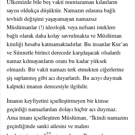
Ülkemizde bile beş vakti muntazaman kılanların
sayısı oldukça düşüktür. Namazın edasına bağlı
tevhidi değişimi yaşayamayan namazsız
Müslümanlar (!) ideolojik veya nefsani isteklere
bağlı olarak daha kolay savrulmakta ve Müslüman
kimliği hesaba katmamaktadırlar. Bu insanlar Kur’an
ve Sünnetle birinci derecede karşılaşacak olsalardı
namaz kılmayanların oranı bu kadar yüksek
olmazdı. Bir vakit namazı terk etmekten ciğerlerine
şiş saplanmış gibi acı duyarlardı. Bu acıyı duymak
kalpteki imanın derecesiyle ilgilidir.
İmanın keyfiyetini içselleştirmeyen bir kimse
geçirdiği namazlardan dolayı hiçbir acı duymaz.
Ama imanı içselleştiren Müslüman, “İkindi namazını
geçirdiğinde sanki ailesini ve malını
22