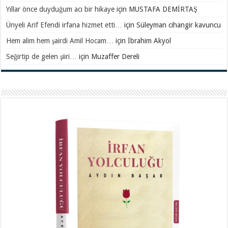
Yıllar önce duyduğum acı bir hikaye
için
MUSTAFA DEMİRTAŞ
Ünyeli Arif Efendi irfana hizmet etti…
için
Süleyman cihangir kavuncu
Hem alim hem şairdi Amil Hocam…
için
İbrahim Akyol
Seğirtip de gelen şiiri…
için
Muzaffer Dereli