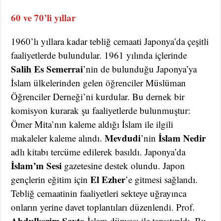
60 ve 70’li yıllar
1960’lı yıllara kadar tebliğ cemaati Japonya’da çeşitli
faaliyetlerde bulundular. 1961 yılında içlerinde
Salih Es Semerrai
’nin de bulunduğu Japonya’ya
İslam ülkelerinden gelen öğrenciler Müslüman
Öğrenciler Derneği’ni kurdular. Bu dernek bir
komisyon kurarak şu faaliyetlerde bulunmuştur:
Ömer Mita’nın kaleme aldığı İslam ile ilgili
Mevdudi
İslam Nedir
makaleler kaleme alındı.
’nin
adlı kitabı tercüme edilerek basıldı. Japonya’da
İslam’ın Sesi
gazetesine destek olundu. Japon
El Ezher
gençlerin eğitim için
’e gitmesi sağlandı.
Tebliğ cemaatinin faaliyetleri sekteye uğrayınca
onların yerine davet toplantıları düzenlendi. Prof.
Abdulkerim Sayto
İslam dünyası ile tanıştırıldı. Bu