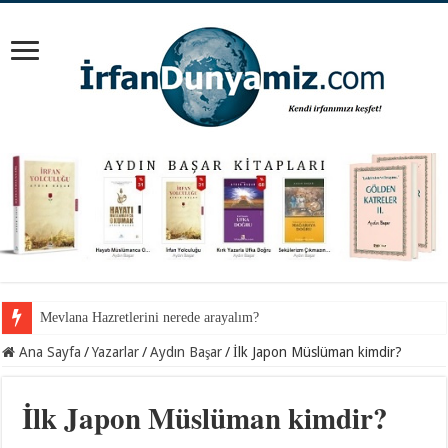
İnancından koparılan gençlerin vebali kimin?
Ana Sayfa
/
Yazarlar
/
Aydın Başar
/
İlk Japon Müslüman kimdir?
İlk Japon Müslüman kimdir?