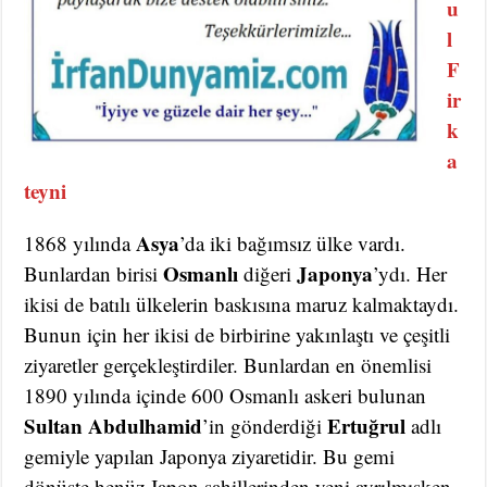
u
l
F
ir
k
a
teyni
Asya
1868 yılında
’da iki bağımsız ülke vardı.
Osmanlı
Japonya
Bunlardan birisi
diğeri
’ydı. Her
ikisi de batılı ülkelerin baskısına maruz kalmaktaydı.
Bunun için her ikisi de birbirine yakınlaştı ve çeşitli
ziyaretler gerçekleştirdiler. Bunlardan en önemlisi
1890 yılında içinde 600 Osmanlı askeri bulunan
Sultan Abdulhamid
Ertuğrul
’in gönderdiği
adlı
gemiyle yapılan Japonya ziyaretidir. Bu gemi
dönüşte henüz Japon sahillerinden yeni ayrılmışken,