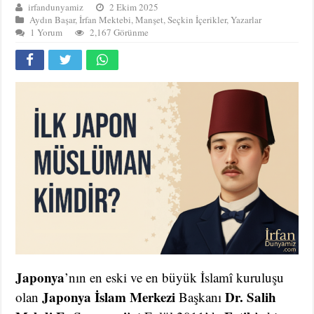
irfandunyamiz
2 Ekim 2025
Aydın Başar
,
İrfan Mektebi
,
Manşet
,
Seçkin İçerikler
,
Yazarlar
1 Yorum
2,167 Görünme
Japonya
’nın en eski ve en büyük İslamî kuruluşu
Japonya İslam Merkezi
Dr. Salih
olan
Başkanı