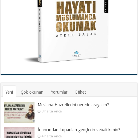
Yeni
Çok okunan
Yorumlar
Etiket
Mevlana Hazretlerini nerede arayalım?
3 hafta önce
İnancından koparılan gençlerin vebali kimin?
4 hafta önce