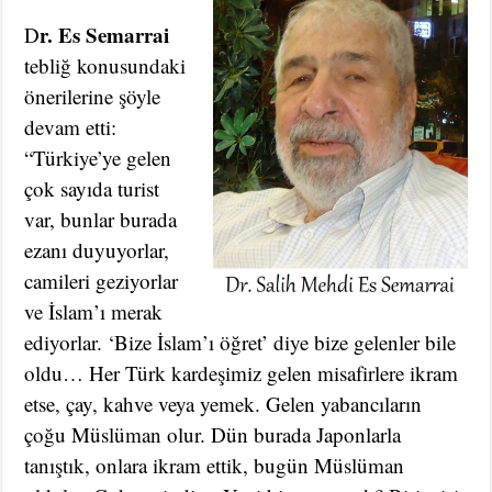
r. Es Semarrai
D
tebliğ konusundaki
önerilerine şöyle
devam etti:
“Türkiye’ye gelen
çok sayıda turist
var, bunlar burada
ezanı duyuyorlar,
camileri geziyorlar
ve İslam’ı merak
ediyorlar. ‘Bize İslam’ı öğret’ diye bize gelenler bile
oldu… Her Türk kardeşimiz gelen misafirlere ikram
etse, çay, kahve veya yemek. Gelen yabancıların
çoğu Müslüman olur. Dün burada Japonlarla
tanıştık, onlara ikram ettik, bugün Müslüman