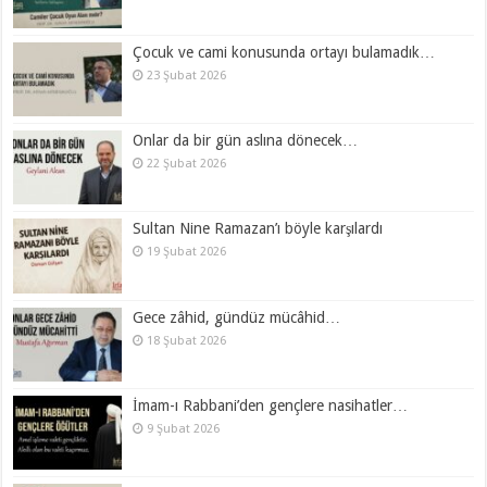
Çocuk ve cami konusunda ortayı bulamadık…
23 Şubat 2026
Onlar da bir gün aslına dönecek…
22 Şubat 2026
Sultan Nine Ramazan’ı böyle karşılardı
19 Şubat 2026
Gece zâhid, gündüz mücâhid…
18 Şubat 2026
İmam-ı Rabbani’den gençlere nasihatler…
9 Şubat 2026