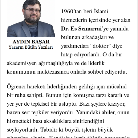
1960’tan beri İslami
hizmetlerin içerisinde yer alan
Dr. Es Semarrai
’ye yanında
bulunan arkadaşları ve
yardımcıları “doktor” diye
hitap ediyorlardı. O da bir
akademisyen ağırbaşlılığıyla ve de liderlik
konumunun muktezasınca onlarla sohbet ediyordu.
Öğrenci hareketi liderliğinden geldiği için mücahid
bir ruha sahipti. Bunun için konuşma tarzı kararlı ve
yer yer de tepkisel bir üsluptu. Bazı şeylere kızıyor,
bazen sert tepkiler veriyordu. Yanındaki abiler, onun
hizmetteki bazı aksaklıklara sinirlendiğini
söylüyorlardı. Tabidir ki büyük işlerin büyük
sıkıntıları olurdu. Kendisine kırık dökük Arapçamla;