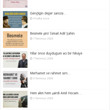
Gençliğin değer sancısı…
4 hafta önce
Besmele şiiri/ İsmail Adil Şahin
7 Temmuz 2026
Yıllar önce duyduğum acı bir hikaye
7 Temmuz 2026
Merhamet ve rahmet sırrı…
6 Temmuz 2026
Hem alim hem şairdi Amil Hocam…
2 Temmuz 2026