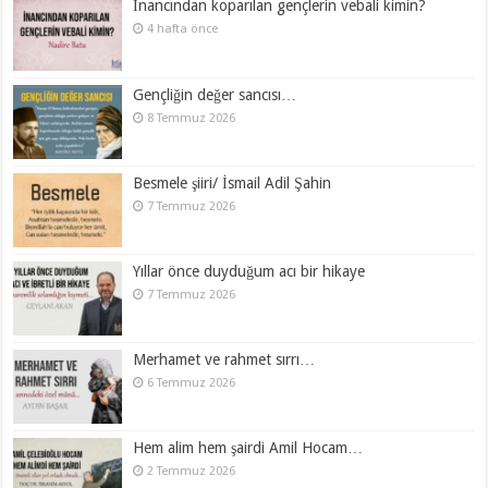
İnancından koparılan gençlerin vebali kimin?
4 hafta önce
Gençliğin değer sancısı…
8 Temmuz 2026
Besmele şiiri/ İsmail Adil Şahin
7 Temmuz 2026
Yıllar önce duyduğum acı bir hikaye
7 Temmuz 2026
Merhamet ve rahmet sırrı…
6 Temmuz 2026
Hem alim hem şairdi Amil Hocam…
2 Temmuz 2026