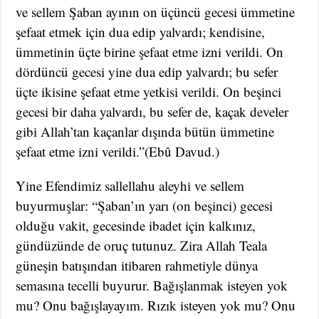
ve sellem Şaban ayının on üçüncü gecesi ümmetine
şefaat etmek için dua edip yalvardı; kendisine,
ümmetinin üçte birine şefaat etme izni verildi. On
dördüncü gecesi yine dua edip yalvardı; bu sefer
üçte ikisine şefaat etme yetkisi verildi. On beşinci
gecesi bir daha yalvardı, bu sefer de, kaçak develer
gibi Allah’tan kaçanlar dışında bütün ümmetine
şefaat etme izni verildi.”(Ebû Davud.)
Yine Efendimiz sallellahu aleyhi ve sellem
buyurmuşlar: “Şaban’ın yarı (on beşinci) gecesi
olduğu vakit, gecesinde ibadet için kalkınız,
gündüzünde de oruç tutunuz. Zira Allah Teala
güneşin batışından itibaren rahmetiyle dünya
semasına tecelli buyurur. Bağışlanmak isteyen yok
mu? Onu bağışlayayım. Rızık isteyen yok mu? Onu