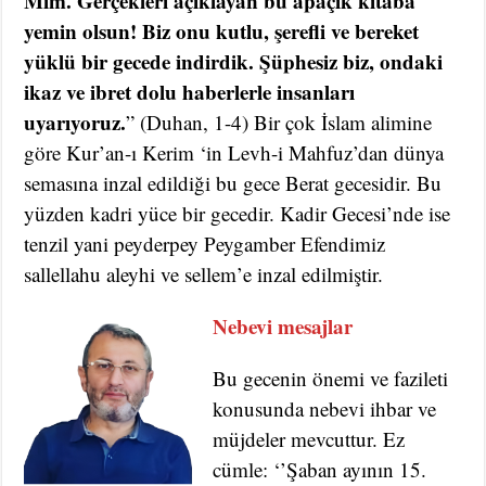
Mîm. Gerçekleri açıklayan bu apaçık kitaba
yemin olsun! Biz onu kutlu, şerefli ve bereket
yüklü bir gecede indirdik. Şüphesiz biz, ondaki
ikaz ve ibret dolu haberlerle insanları
uyarıyoruz.
” (Duhan, 1-4) Bir çok İslam alimine
göre Kur’an-ı Kerim ‘in Levh-i Mahfuz’dan dünya
semasına inzal edildiği bu gece Berat gecesidir. Bu
yüzden kadri yüce bir gecedir. Kadir Gecesi’nde ise
tenzil yani peyderpey Peygamber Efendimiz
sallellahu aleyhi ve sellem’e inzal edilmiştir.
Nebevi mesajlar
Bu gecenin önemi ve fazileti
konusunda nebevi ihbar ve
müjdeler mevcuttur. Ez
cümle: ‘’Şaban ayının 15.