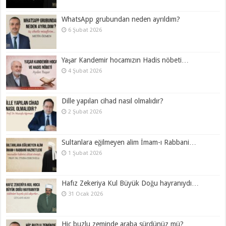
WhatsApp grubundan neden ayrıldım?
6 Şubat 2026
Yaşar Kandemir hocamızın Hadis nöbeti…
4 Şubat 2026
Dille yapılan cihad nasıl olmalıdır?
2 Şubat 2026
Sultanlara eğilmeyen alim İmam-ı Rabbani…
1 Şubat 2026
Hafız Zekeriya Kul Büyük Doğu hayranıydı…
31 Ocak 2026
Hiç buzlu zeminde araba sürdünüz mü?