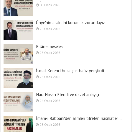
30 Ocak 2026
Ünye’nin asaletini korumak zorundayız…
29 Ocak 2026
Bitâne meselesi…
26 Ocak 2026
İsmail Ketenci hoca çok hafız yetiştirdi…
25 Ocak 2026
Hacı Hasan Efendi ve davet anlayışı…
24 Ocak 2026
İmam-ı Rabbani’den alimleri titreten nasihatler…
23 Ocak 2026