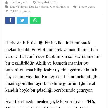
irfandunyamiz
24 Şubat 2024
Din Ve Hayat
,
Dua Defterimiz
,
Genel
,
Manşet
Yorum yazın
2,182 Görünme
Herkesin kabul ettiği bir hakikattir ki mübarek
mekanlar olduğu gibi mübarek zaman dilimleri de
vardır. Bu lütuf Yüce Rabbimizin sonsuz rahmetinin
bir tezahürüdür. Akıllı ve basiretli insanlar bu
zamanları fırsat bilip icabını yerine getirmenin tatlı
heyecanını yaşarlar. Bu heyecan bahar meltemi gibi
imanlı gönülleri ayrı bir iklime götürür. İşte berat
kandili böyle bir güzelliği beraberinde getiriyor.
“Hâ.
Ayet-i kerimede mealen şöyle buyuruluyor: