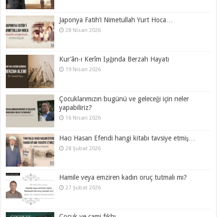
Japonya Fatih’i Nimetullah Yurt Hoca…
28 Nisan 2026
Kur’ân-ı Kerîm Işığında Berzah Hayatı
19 Nisan 2026
Çocuklarımızın bugünü ve geleceği için neler
yapabiliriz?
16 Nisan 2026
Hacı Hasan Efendi hangi kitabı tavsiye etmiş…
28 Şubat 2026
Hamile veya emziren kadın oruç tutmalı mı?
27 Şubat 2026
Çocuk ve cami fıkhı…