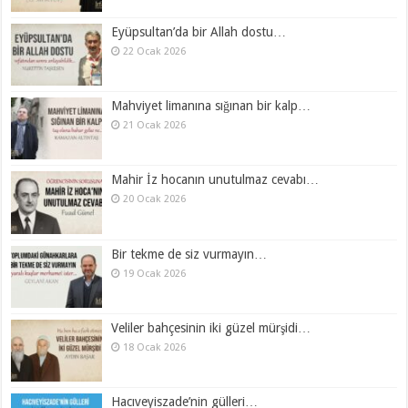
Eyüpsultan’da bir Allah dostu…
22 Ocak 2026
Mahviyet limanına sığınan bir kalp…
21 Ocak 2026
Mahir İz hocanın unutulmaz cevabı…
20 Ocak 2026
Bir tekme de siz vurmayın…
19 Ocak 2026
Veliler bahçesinin iki güzel mürşidi…
18 Ocak 2026
Hacıveyiszade’nin gülleri…