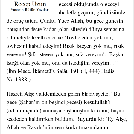
gecesi olduğunda o geceyi
ibadetle geçirin, gündüzünde
de oruç tutun. Çünkü Yüce Allah, bu gece güneşin
batışından fecre kadar (olan sürede) dünya semasına
rahmetiyle tecelli eder ve ‘Tövbe eden yok mu,
tövbesini kabul edeyim! Rızık isteyen yok mu, rızık
vereyim! Şifa isteyen yok mu, şifa vereyim!.. Başka
isteği olan yok mu, ona da istediğini vereyim…’’
(İbn Mace, İkâmetü’s Salât, 191 ( I, 444) Hadis
No:1388.)
Hazreti Aişe validemizden gelen bir rivayette; “Bu
gece (Şaban’ın on beşinci gecesi) Resulullah’ı
(odanın içinde) aramaya başlamıştım ki (onu) başını
secdeden kaldırırken buldum. Buyurdu ki: ‘Ey Aişe,
Allah ve Rasulü’nün seni korkutmasından mı