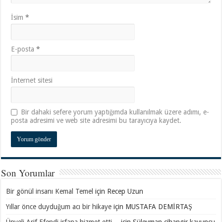
İsim
*
E-posta
*
İnternet sitesi
Bir dahaki sefere yorum yaptığımda kullanılmak üzere adımı, e-
posta adresimi ve web site adresimi bu tarayıcıya kaydet.
Son Yorumlar
Bir gönül insanı Kemal Temel
için
Recep Uzun
Yıllar önce duyduğum acı bir hikaye
için
MUSTAFA DEMİRTAŞ
Ünyeli Arif Efendi irfana hizmet etti…
için
Süleyman cihangir kavuncu