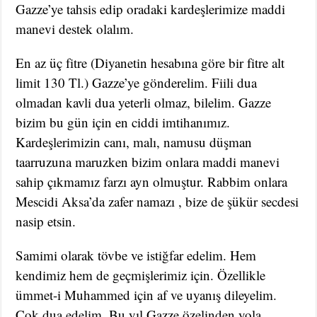
Gazze’ye tahsis edip oradaki kardeşlerimize maddi
manevi destek olalım.
En az üç fitre (Diyanetin hesabına göre bir fitre alt
limit 130 Tl.) Gazze’ye gönderelim. Fiili dua
olmadan kavli dua yeterli olmaz, bilelim. Gazze
bizim bu gün için en ciddi imtihanımız.
Kardeşlerimizin canı, malı, namusu düşman
taarruzuna maruzken bizim onlara maddi manevi
sahip çıkmamız farzı ayn olmuştur. Rabbim onlara
Mescidi Aksa’da zafer namazı , bize de şükür secdesi
nasip etsin.
Samimi olarak tövbe ve istiğfar edelim. Hem
kendimiz hem de geçmişlerimiz için. Özellikle
ümmet-i Muhammed için af ve uyanış dileyelim.
Çok dua edelim. Bu yıl Gazze özelinden yola