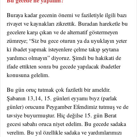
Bu gecede ne yapalım?
Buraya kadar gecenin önemi ve faziletiyle ilgili bazı
rivayet ve kaynakları zikrettik. Buradan hareketle bu
gecelere karşı çıkan ve de alternatif göstermeyen
zümreye; “Siz bu gece oturun ya da uyuklayın yeter
ki ibadet yapmak isteyenlere çelme takıp şeytana
yardımcı olmayın” diyoruz. Şimdi bu hakikati de
ifade ettikten sonra bu gecede yapılacak ibadetler
konusuna gelelim.
Bu gün oruç tutmak çok faziletli bir ameldir.
Şabanın 13,14, 15. günleri eyyamı bıyz (parlak
günler) orucunu Peygamber Efendimiz tutmuş ve de
tavsiye buyurmuştur. Hiç değilse 15. gün Berat
gecesi sabahı oruca niyet edelim. Bu gecede sadaka
verelim. Bu yıl özellikle sadaka ve yardımlarımızı