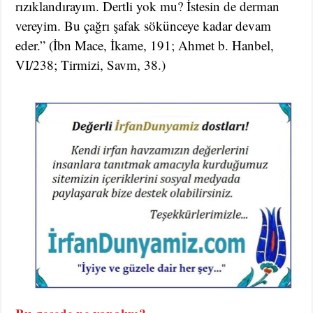
rızıklandırayım. Dertli yok mu? İstesin de derman
vereyim. Bu çağrı şafak sökünceye kadar devam
eder.” (İbn Mace, İkame, 191; Ahmet b. Hanbel,
VI/238; Tirmizi, Savm, 38.)