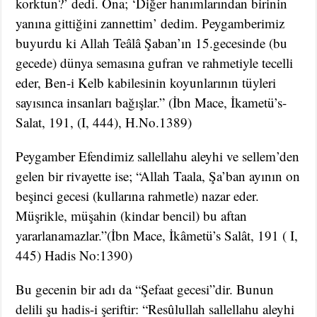
korktun?’ dedi. Ona; ‘Diğer hanımlarından birinin
yanına gittiğini zannettim’ dedim. Peygamberimiz
buyurdu ki Allah Teâlâ Şaban’ın 15.gecesinde (bu
gecede) dünya semasına gufran ve rahmetiyle tecelli
eder, Ben-i Kelb kabilesinin koyunlarının tüyleri
sayısınca insanları bağışlar.” (İbn Mace, İkametü’s-
Salat, 191, (I, 444), H.No.1389)
Peygamber Efendimiz sallellahu aleyhi ve sellem’den
gelen bir rivayette ise; “Allah Taala, Şa’ban ayının on
beşinci gecesi (kullarına rahmetle) nazar eder.
Müşrikle, müşahin (kindar bencil) bu aftan
yararlanamazlar.”(İbn Mace, İkâmetü’s Salât, 191 ( I,
445) Hadis No:1390)
Bu gecenin bir adı da “Şefaat gecesi”dir. Bunun
delili şu hadis-i şeriftir: “Resûlullah sallellahu aleyhi