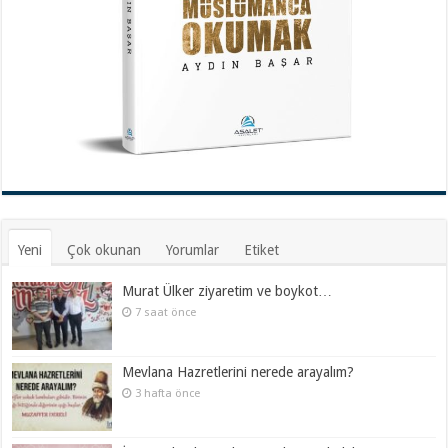
Yeni
Çok okunan
Yorumlar
Etiket
Murat Ülker ziyaretim ve boykot…
7 saat önce
Mevlana Hazretlerini nerede arayalım?
3 hafta önce