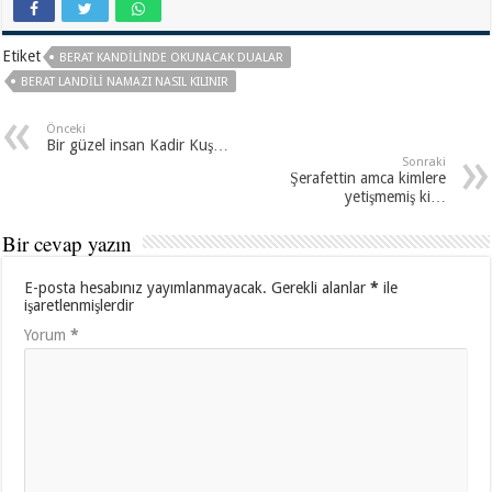
Etiket
BERAT KANDILINDE OKUNACAK DUALAR
BERAT LANDILI NAMAZI NASIL KILINIR
Önceki
Bir güzel insan Kadir Kuş…
Sonraki
Şerafettin amca kimlere
yetişmemiş ki…
Bir cevap yazın
E-posta hesabınız yayımlanmayacak.
Gerekli alanlar
*
ile
işaretlenmişlerdir
Yorum
*