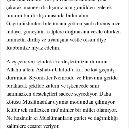
çıkarak manevi dirilişimiz için gönülden gelerek
umumi bir diriliş duasında bulunalım.
Gayrimüslimleri bile imana getiren şanlı direniş nice
hidayet güneşinin kalplere doğmasına vesile olurken
ümmetin diriliş ve uyanışına vesile olsun diye
Rabbimize niyaz edelim.
Ateş çemberi içindeki kardeşlerimizin durumu
Allahu a’lem Ashab-ı Uhdud’u kat be kat geçmiş
durumda. Siyonistler Nemrudu ve Firavunu geride
bırakacak şekilde zulüm ve işkencede sınır
tanımazken destekçileri sadece seyrediyor. Daha
kötüsü Müslümanlar uyuma modundan çıkmıyor.
Küfür tek milletken mü’minler bir millet olamıyor.
Ne hazindir ki Müslümanların gaflet ve dağınıklığı
zalimlere cesaret veriyor.