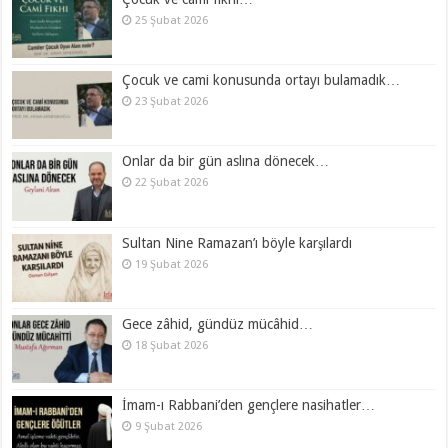
25 Şubat 2026
Çocuk ve cami konusunda ortayı bulamadık…
23 Şubat 2026
Onlar da bir gün aslına dönecek…
22 Şubat 2026
Sultan Nine Ramazan’ı böyle karşılardı
19 Şubat 2026
Gece zâhid, gündüz mücâhid…
18 Şubat 2026
İmam-ı Rabbani’den gençlere nasihatler…
9 Şubat 2026