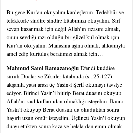
Bu gece Kur’an okuyalım kardeşlerim. Tedebbür ve
tefekkürle sindire sindire kitabımızı okuyalım. Sırf
sevap kazanmak için değil Allah’ın rızasını almak,
onun sevdiği razı olduğu bir güzel kul olmak için
Kur’an okuyalım. Manasına aşina olmak, ahkamıyla
amel edip kurtuluş beratımızı almak için…
Mahmud Sami Ramazanoğlu
Efendi kuddise
sirruh Dualar ve Zikirler kitabında (s.125-127)
akşamla yatsı arası üç Yasin-i Şerif okumayı tavsiye
ediyor. Birinci Yasin’i bitirip Berat duasını okuyup
Allah’ın said kullarından olmaklığı isteyelim. İkinci
Yasin’i okuyup Berat duasını da okuduktan sonra
hayırlı uzun ömür isteyelim. Üçüncü Yasin’i okuyup
duayı ettikten sonra kaza ve belalardan emin olmak