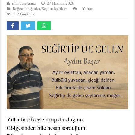
irfandunyamiz
27 Haziran 2026
Beğenilen Şiirler
,
Seçkin İçerikler
1 Yorum
712 Görünme
Yıllardır öfkeyle kızıp durduğum.
Gölgesinden bile hesap sorduğum.