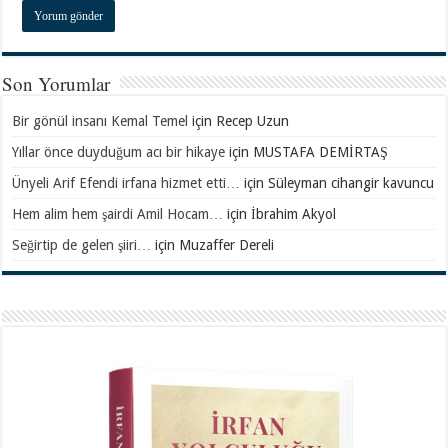
Son Yorumlar
Bir gönül insanı Kemal Temel
için
Recep Uzun
Yıllar önce duyduğum acı bir hikaye
için
MUSTAFA DEMİRTAŞ
Ünyeli Arif Efendi irfana hizmet etti…
için
Süleyman cihangir kavuncu
Hem alim hem şairdi Amil Hocam…
için
İbrahim Akyol
Seğirtip de gelen şiiri…
için
Muzaffer Dereli