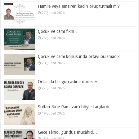
Hamile veya emziren kadın oruç tutmalı mı?
27 Şubat 2026
Çocuk ve cami fıkhı…
25 Şubat 2026
Çocuk ve cami konusunda ortayı bulamadık…
23 Şubat 2026
Onlar da bir gün aslına dönecek…
22 Şubat 2026
Sultan Nine Ramazan’ı böyle karşılardı
19 Şubat 2026
Gece zâhid, gündüz mücâhid…
18 Şubat 2026