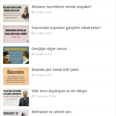
Mevlana Hazretlerini nerede arayalım?
3 hafta önce
İnancından koparılan gençlerin vebali kimin?
4 hafta önce
Gençliğin değer sancısı…
4 hafta önce
Besmele şiiri/ İsmail Adil Şahin
4 hafta önce
Yıllar önce duyduğum acı bir hikaye
7 Temmuz 2026
Merhamet ve rahmet sırrı…