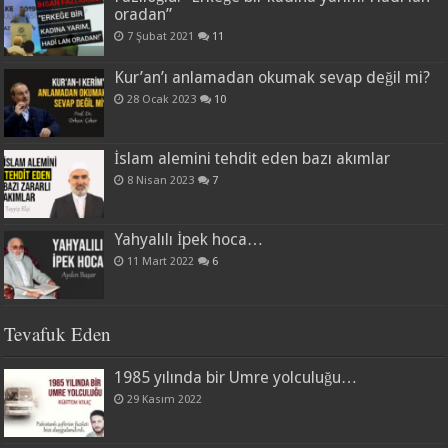
oradan”
7 Şubat 2021
11
Kur’an’ı anlamadan okumak sevap değil mi?
28 Ocak 2023
10
İslam alemini tehdit eden bazı akımlar
8 Nisan 2023
7
Yahyalılı İpek hoca…
11 Mart 2022
6
Tevafuk Eden
1985 yılında bir Umre yolculuğu…
29 Kasım 2022