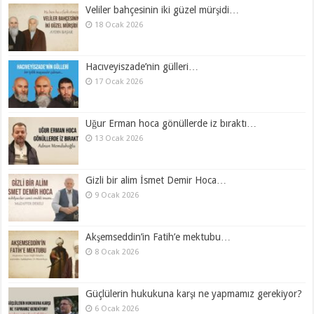
Veliler bahçesinin iki güzel mürşidi…
18 Ocak 2026
Hacıveyiszade’nin gülleri…
17 Ocak 2026
Uğur Erman hoca gönüllerde iz bıraktı…
13 Ocak 2026
Gizli bir alim İsmet Demir Hoca…
9 Ocak 2026
Akşemseddin’in Fatih’e mektubu…
8 Ocak 2026
Güçlülerin hukukuna karşı ne yapmamız gerekiyor?
6 Ocak 2026