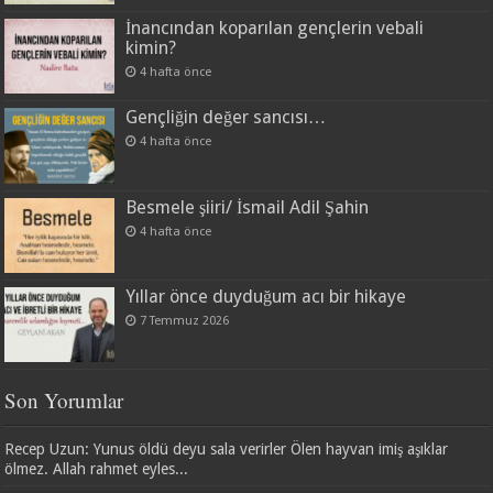
İnancından koparılan gençlerin vebali
kimin?
4 hafta önce
Gençliğin değer sancısı…
4 hafta önce
Besmele şiiri/ İsmail Adil Şahin
4 hafta önce
Yıllar önce duyduğum acı bir hikaye
7 Temmuz 2026
Son Yorumlar
Recep Uzun: Yunus öldü deyu sala verirler Ölen hayvan imiş aşıklar
ölmez. Allah rahmet eyles...