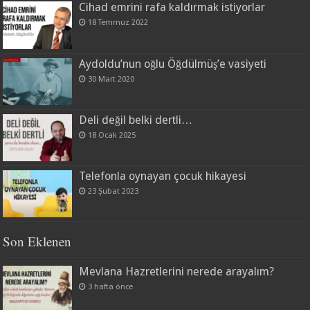
Cihad emrini rafa kaldırmak istiyorlar
18 Temmuz 2022
Aydoldu’nun oğlu Öğdülmüş’e vasiyeti
30 Mart 2020
Deli değil belki dertli…
18 Ocak 2025
Telefonla oynayan çocuk hikayesi
23 Şubat 2023
Son Eklenen
Mevlana Hazretlerini nerede arayalım?
3 hafta önce