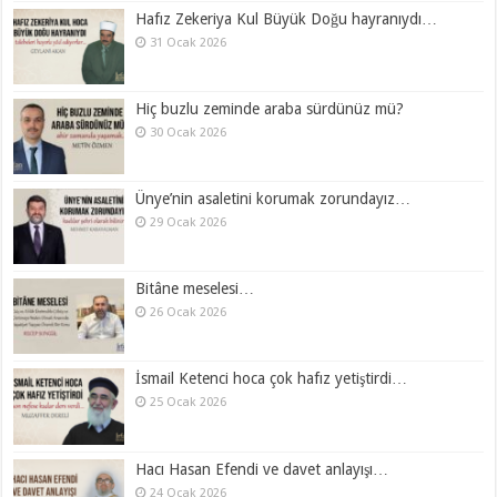
Hafız Zekeriya Kul Büyük Doğu hayranıydı…
31 Ocak 2026
Hiç buzlu zeminde araba sürdünüz mü?
30 Ocak 2026
Ünye’nin asaletini korumak zorundayız…
29 Ocak 2026
Bitâne meselesi…
26 Ocak 2026
İsmail Ketenci hoca çok hafız yetiştirdi…
25 Ocak 2026
Hacı Hasan Efendi ve davet anlayışı…
24 Ocak 2026