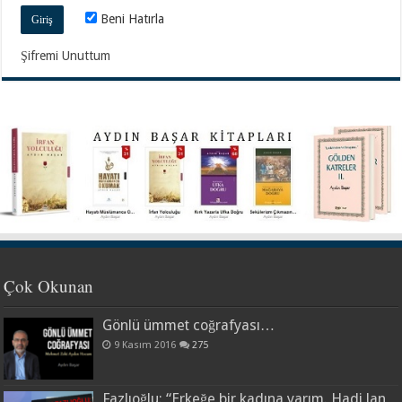
Beni Hatırla
Şifremi Unuttum
Çok Okunan
Gönlü ümmet coğrafyası…
9 Kasım 2016
275
Fazlıoğlu: “Erkeğe bir kadına yarım. Hadi lan