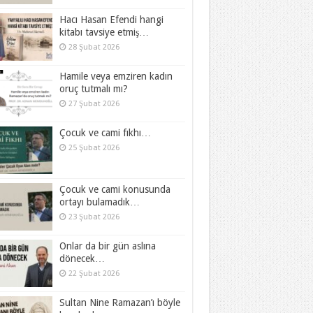
Hacı Hasan Efendi hangi
kitabı tavsiye etmiş…
28 Şubat 2026
Hamile veya emziren kadın
oruç tutmalı mı?
27 Şubat 2026
Çocuk ve cami fıkhı…
25 Şubat 2026
Çocuk ve cami konusunda
ortayı bulamadık…
23 Şubat 2026
Onlar da bir gün aslına
dönecek…
22 Şubat 2026
Sultan Nine Ramazan’ı böyle