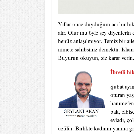
Yıllar önce duyduğum acı bir hika
alır. Olur mu öyle şey diyenlerin 
henüz anlaşılmıyor. Temiz bir ail
nimete sahibsiniz demektir. İslam
Buyurun okuyun, siz karar verin
İbretli hi
Şubat ayı
oturan yaş
hanımefend
bak, elbis
evladı, ç
üzülür. Birlikte kadının yanına gi