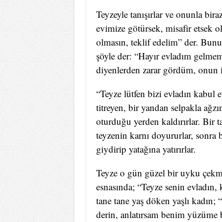
Teyzeyle tanışırlar ve onunla bir
evimize götürsek, misafir etsek o
olmasın, teklif edelim” der. Bunun
şöyle der: “Hayır evladım gelme
diyenlerden zarar gördüm, onun
“Teyze lütfen bizi evladın kabul et
titreyen, bir yandan selpakla ağzı
oturduğu yerden kaldırırlar. Bir 
teyzenin karnı doyururlar, sonra 
giydirip yatağına yatırırlar.
Teyze o gün güzel bir uyku çekmi
esnasında; “Teyze senin evladın,
tane tane yaş döken yaşlı kadın
derin, anlatırsam benim yüzüme b