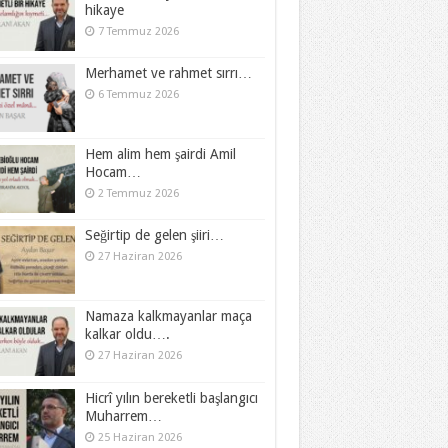
hikaye
7 Temmuz 2026
Merhamet ve rahmet sırrı…
6 Temmuz 2026
Hem alim hem şairdi Amil
Hocam…
2 Temmuz 2026
Seğirtip de gelen şiiri…
27 Haziran 2026
Namaza kalkmayanlar maça
kalkar oldu….
27 Haziran 2026
Hicrî yılın bereketli başlangıcı
Muharrem…
25 Haziran 2026