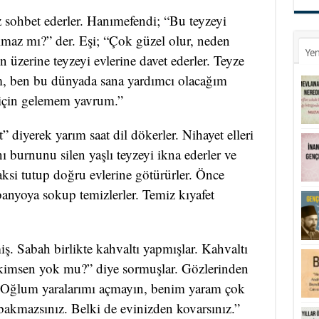
az sohbet ederler. Hanımefendi; “Bu teyzeyi
lmaz mı?” der. Eşi; “Çok güzel olur, neden
Yen
 üzerine teyzeyi evlerine davet ederler. Teyze
m, ben bu dünyada sana yardımcı olacağım
 için gelemem yavrum.”
” diyerek yarım saat dil dökerler. Nihayet elleri
nı burnunu silen yaşlı teyzeyi ikna ederler ve
taksi tutup doğru evlerine götürürler. Önce
banyoya sokup temizlerler. Temiz kıyafet
ş. Sabah birlikte kahvaltı yapmışlar. Kahvaltı
 kimsen yok mu?” diye sormuşlar. Gözlerinden
; “Oğlum yaralarımı açmayın, benim yaram çok
akmazsınız. Belki de evinizden kovarsınız.”