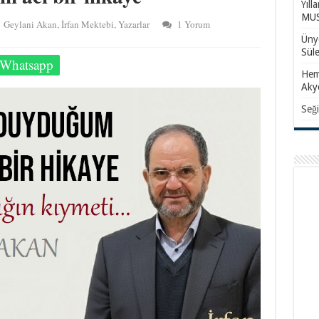
Yıll
MUS
Geylani Akan
,
İrfan Mektebi
,
Yazarlar
1 Yorum
Ünye
Sül
Whatsapp
Hem
Aky
Seği