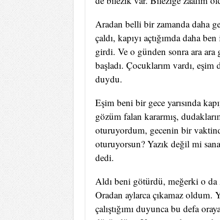
de bilezik var. Bileziğe zaafım 
Aradan belli bir zamanda daha geç
çaldı, kapıyı açtığımda daha ben
girdi. Ve o günden sonra ara ara
başladı. Çocuklarım vardı, eşim 
duydu.
Eşim beni bir gece yarısında kapı
gözüm falan kararmış, dudaklarım
oturuyordum, gecenin bir vaktind
oturuyorsun? Yazık değil mi sana
dedi.
Aldı beni götürdü, meğerki o da za
Oradan aylarca çıkamaz oldum. Y
çalıştığımı duyunca bu defa oraya 