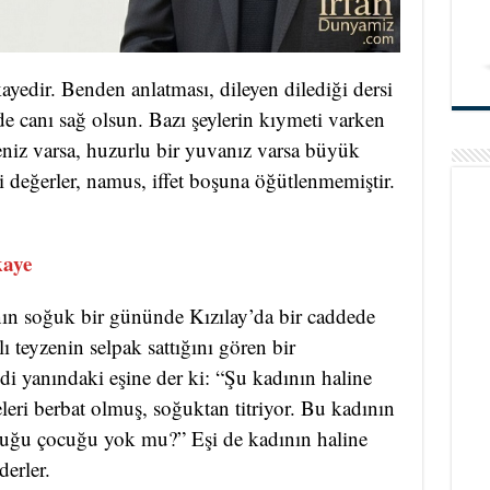
yedir. Benden anlatması, dileyen dilediği dersi
de canı sağ olsun. Bazı şeylerin kıymeti varken
eniz varsa, huzurlu bir yuvanız varsa büyük
i değerler, namus, iffet boşuna öğütlenmemiştir.
.
kaye
nın soğuk bir gününde Kızılay’da bir caddede
lı teyzenin selpak sattığını gören bir
i yanındaki eşine der ki: “Şu kadının haline
eleri berbat olmuş, soğuktan titriyor. Bu kadının
oluğu çocuğu yok mu?” Eşi de kadının haline
derler.