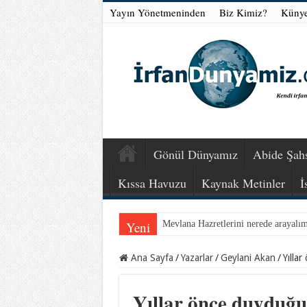
Yayın Yönetmeninden
Biz Kimiz?
Küny
Gönül Dünyamız
Abide Şahs
Kıssa Havuzu
Kaynak Metinler
İ
Yeni
Mevlana Hazretlerini nerede arayalı
Ana Sayfa
/
Yazarlar
/
Geylani Akan
/
Yılla
Yıllar önce duyduğu