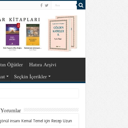
tın Öğütler
Hatıra Arşivi
yat
Seçkin İçerikler
 Yorumlar
gönül insanı Kemal Temel
için
Recep Uzun