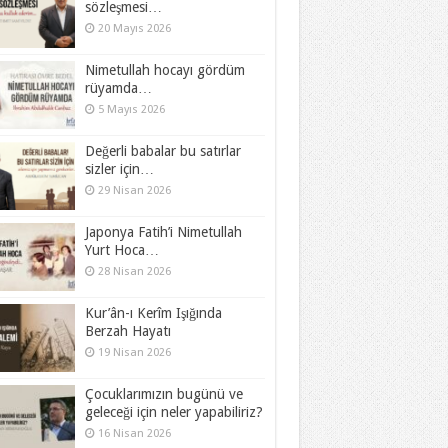
sözleşmesi…
20 Mayıs 2026
Nimetullah hocayı gördüm
rüyamda…
5 Mayıs 2026
Değerli babalar bu satırlar
sizler için…
29 Nisan 2026
Japonya Fatih’i Nimetullah
Yurt Hoca…
28 Nisan 2026
Kur’ân-ı Kerîm Işığında
Berzah Hayatı
19 Nisan 2026
Çocuklarımızın bugünü ve
geleceği için neler yapabiliriz?
16 Nisan 2026