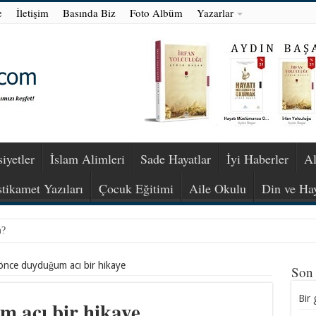
e
İletişim
Basında Biz
Foto Albüm
Yazarlar
iyetler
İslam Alimleri
Sade Hayatlar
İyi Haberler
Al
stikamet Yazıları
Çocuk Eğitimi
Aile Okulu
Din ve Ha
m?
r önce duyduğum acı bir hikaye
Son
Bir 
m acı bir hikaye