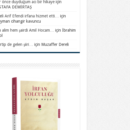
ar önce duyduğum acı bir hikaye
için
TAFA DEMİRTAŞ
li Arif Efendi irfana hizmet etti…
için
eyman cihangir kavuncu
 alim hem şairdi Amil Hocam…
için
İbrahim
ol
rtip de gelen şiiri…
için
Muzaffer Dereli