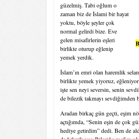
güzelmiş. Tabi oğlum o
zaman biz de İslami bir hayat
yoktu, böyle şeyler çok
normal gelirdi bize. Eve
gelen misafirlerin eşleri
B
birlikte oturup eğlenip
yemek yerdik.
İslam’ın emri olan haremlik sela
birlikte yemek yiyoruz, eğleniyo
işte sen neyi seversin, senin sevd
de bilezik takmayı sevdiğimden ba
Aradan birkaç gün geçti, eşim nöb
açtığımda, “Senin eşin de çok güz
hediye getirdim” dedi. Ben de ald