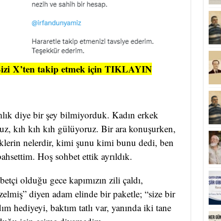
izi
X’ten takip etmek için TIKLAYIN
mlık diye bir şey bilmiyorduk. Kadın erkek
ruz, kıh kıh kıh gülüyoruz. Bir ara konuşurken,
iklerin nelerdir, kimi şunu kimi bunu dedi, ben
hsettim. Hoş sohbet ettik ayrıldık.
etçi olduğu gece kapımızın zili çaldı,
elmiş” diyen adam elinde bir paketle; “size bir
ım hediyeyi, baktım tatlı var, yanında iki tane