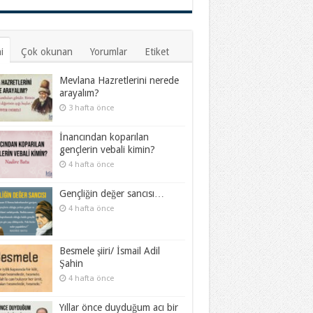
i
Çok okunan
Yorumlar
Etiket
Mevlana Hazretlerini nerede
arayalım?
3 hafta önce
İnancından koparılan
gençlerin vebali kimin?
4 hafta önce
Gençliğin değer sancısı…
4 hafta önce
Besmele şiiri/ İsmail Adil
Şahin
4 hafta önce
Yıllar önce duyduğum acı bir