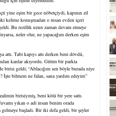
olduğu için eşime diyemedim.
ti yine eşim bir gece nöbetçiydi, kapının zil
 iki kelime konuşmadan o insan evden içeri
 geldi. Bu rezillik uzun zaman devam etmeye
duyarsa, neler olur, ne yapacağım derken eşim
ya attı. Tabi kapıyı attı derken beni dövdü,
dan kanlar akıyordu. Gittim bir parkta
e birisi geldi; “Ablacığım sen böyle burada niye
? İşte bilmem ne falan, sana yardım edeyim”
limin birisiymiş, beni kötü bir yere sattı.
uvamı yıkan o adi insan benim orada
gelmeye başladı. Bir iki defa geldi, bir şeyler