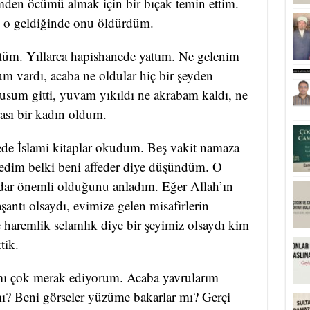
en öcümü almak için bir bıçak temin ettim.
 o geldiğinde onu öldürdüm.
üm. Yıllarca hapishanede yattım. Ne gelenim
m vardı, acaba ne oldular hiç bir şeyden
sum gitti, yuvam yıkıldı ne akrabam kaldı, ne
sı bir kadın oldum.
de İslami kitaplar okudum. Beş vakit namaza
dim belki beni affeder diye düşündüm. O
adar önemli olduğunu anladım. Eğer Allah’ın
şantı olsaydı, evimize gelen misafirlerin
de haremlik selamlık diye bir şeyimiz olsaydı kim
tik.
mı çok merak ediyorum. Acaba yavrularım
 mı? Beni görseler yüzüme bakarlar mı? Gerçi