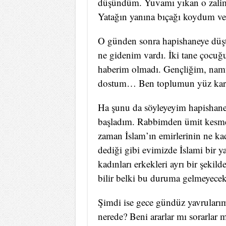
düşündüm. Yuvamı yıkan o zalimd
Yatağın yanına bıçağı koydum ve
O günden sonra hapishaneye düşt
ne gidenim vardı. İki tane çocuğu
haberim olmadı. Gençliğim, namu
dostum… Ben toplumun yüz kara
Ha şunu da söyleyeyim hapishane
başladım. Rabbimden ümit kesme
zaman İslam’ın emirlerinin ne k
dediği gibi evimizde İslami bir ya
kadınları erkekleri ayrı bir şekil
bilir belki bu duruma gelmeyecek
Şimdi ise gece gündüz yavruları
nerede? Beni ararlar mı sorarlar