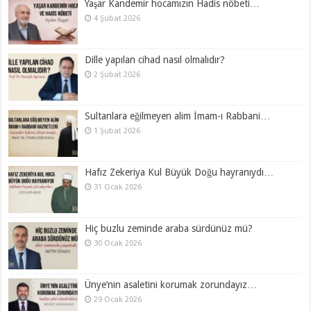
Yaşar Kandemir hocamızın Hadis nöbeti…
4 Şubat 2026
Dille yapılan cihad nasıl olmalıdır?
2 Şubat 2026
Sultanlara eğilmeyen alim İmam-ı Rabbani…
1 Şubat 2026
Hafız Zekeriya Kul Büyük Doğu hayranıydı…
31 Ocak 2026
Hiç buzlu zeminde araba sürdünüz mü?
30 Ocak 2026
Ünye’nin asaletini korumak zorundayız…
29 Ocak 2026