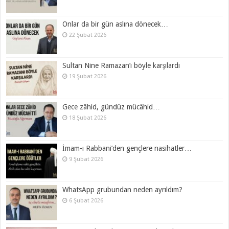
Onlar da bir gün aslına dönecek…
22 Şubat 2026
Sultan Nine Ramazan’ı böyle karşılardı
19 Şubat 2026
Gece zâhid, gündüz mücâhid…
18 Şubat 2026
İmam-ı Rabbani’den gençlere nasihatler…
9 Şubat 2026
WhatsApp grubundan neden ayrıldım?
6 Şubat 2026