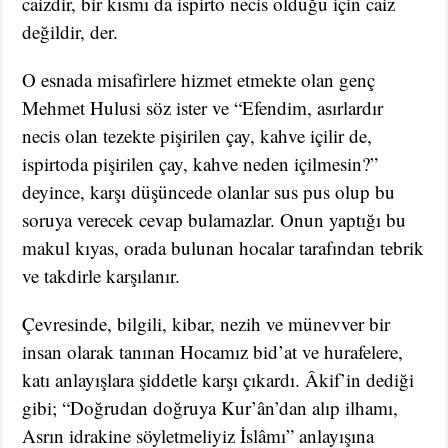
caizdir, bir kısmı da ispirto necis olduğu için caiz
değildir, der.
O esnada misafirlere hizmet etmekte olan genç
Mehmet Hulusi söz ister ve “Efendim, asırlardır
necis olan tezekte pişirilen çay, kahve içilir de,
ispirtoda pişirilen çay, kahve neden içilmesin?”
deyince, karşı düşüncede olanlar sus pus olup bu
soruya verecek cevap bulamazlar. Onun yaptığı bu
makul kıyas, orada bulunan hocalar tarafından tebrik
ve takdirle karşılanır.
Çevresinde, bilgili, kibar, nezih ve münevver bir
insan olarak tanınan Hocamız bid’at ve hurafelere,
katı anlayışlara şiddetle karşı çıkardı. Âkif’in dediği
gibi; “Doğrudan doğruya Kur’ân’dan alıp ilhamı,
Asrın idrakine söyletmeliyiz İslâmı” anlayışına