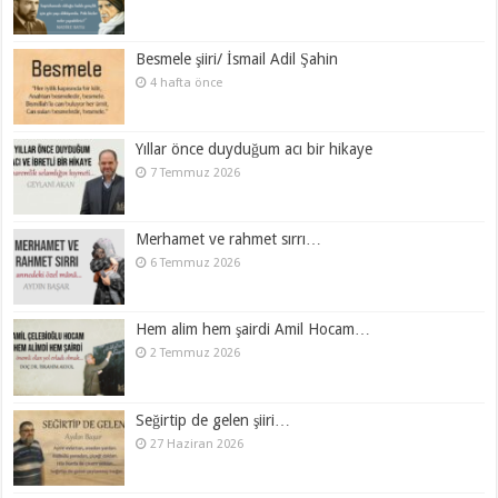
Besmele şiiri/ İsmail Adil Şahin
4 hafta önce
Yıllar önce duyduğum acı bir hikaye
7 Temmuz 2026
Merhamet ve rahmet sırrı…
6 Temmuz 2026
Hem alim hem şairdi Amil Hocam…
2 Temmuz 2026
Seğirtip de gelen şiiri…
27 Haziran 2026