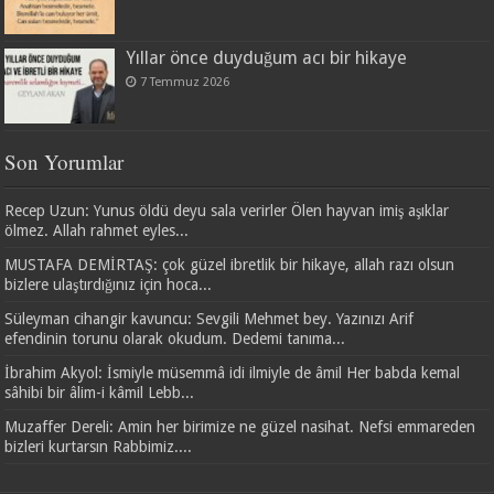
Yıllar önce duyduğum acı bir hikaye
7 Temmuz 2026
Son Yorumlar
Recep Uzun: Yunus öldü deyu sala verirler Ölen hayvan imiş aşıklar
ölmez. Allah rahmet eyles...
MUSTAFA DEMİRTAŞ: çok güzel ibretlik bir hikaye, allah razı olsun
bizlere ulaştırdığınız için hoca...
Süleyman cihangir kavuncu: Sevgili Mehmet bey. Yazınızı Arif
efendinin torunu olarak okudum. Dedemi tanıma...
İbrahim Akyol: İsmiyle müsemmâ idi ilmiyle de âmil Her babda kemal
sâhibi bir âlim-i kâmil Lebb...
Muzaffer Dereli: Amin her birimize ne güzel nasihat. Nefsi emmareden
bizleri kurtarsın Rabbimiz....