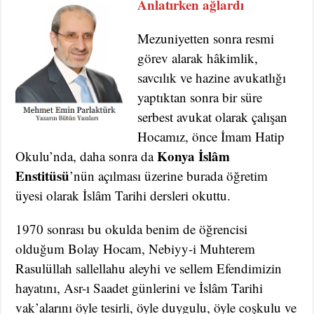
Anlatırken ağlardı
Mezuniyetten sonra resmi
görev alarak hâkimlik,
savcılık ve hazine avukatlığı
yaptıktan sonra bir süre
serbest avukat olarak çalışan
Hocamız, önce İmam Hatip
Konya İslâm
Okulu’nda, daha sonra da
Enstitüsü
’nün açılması üzerine burada öğretim
üyesi olarak İslâm Tarihi dersleri okuttu.
1970 sonrası bu okulda benim de öğrencisi
olduğum Bolay Hocam, Nebiyy-i Muhterem
Rasulüllah sallellahu aleyhi ve sellem Efendimizin
hayatını, Asr-ı Saadet günlerini ve İslâm Tarihi
vak’alarını öyle tesirli, öyle duygulu, öyle coşkulu ve