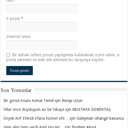
İsim
*
E-posta
*
İnternet sitesi
Bir dahaki sefere yorum yaptığımda kullanılmak üzere adımı, e-
posta adresimi ve web site adresimi bu tarayıcıya kaydet.
Son Yorumlar
Bir gönül insanı Kemal Temel
için
Recep Uzun
Yıllar önce duyduğum acı bir hikaye
için
MUSTAFA DEMİRTAŞ
Ünyeli Arif Efendi irfana hizmet etti…
için
Süleyman cihangir kavuncu
Hem alim hem şairdi Amil Hocam…
için
İbrahim Akyol