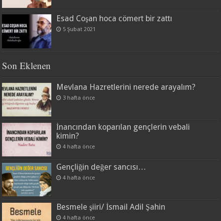
Esad Coşan hoca cömert bir zattı
5 Şubat 2021
Son Eklenen
Mevlana Hazretlerini nerede arayalım?
3 hafta önce
İnancından koparılan gençlerin vebali
kimin?
4 hafta önce
Gençliğin değer sancısı…
4 hafta önce
Besmele şiiri/ İsmail Adil Şahin
4 hafta önce