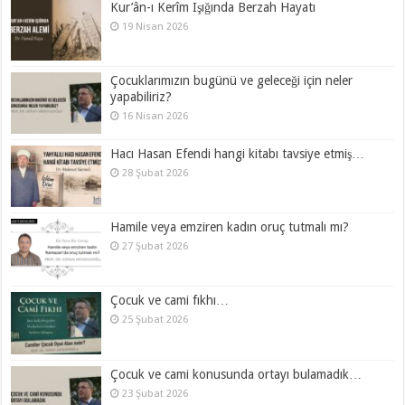
Kur’ân-ı Kerîm Işığında Berzah Hayatı
19 Nisan 2026
Çocuklarımızın bugünü ve geleceği için neler
yapabiliriz?
16 Nisan 2026
Hacı Hasan Efendi hangi kitabı tavsiye etmiş…
28 Şubat 2026
Hamile veya emziren kadın oruç tutmalı mı?
27 Şubat 2026
Çocuk ve cami fıkhı…
25 Şubat 2026
Çocuk ve cami konusunda ortayı bulamadık…
23 Şubat 2026