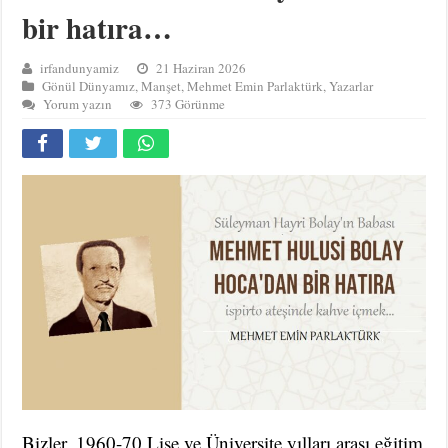
bir hatıra…
irfandunyamiz
21 Haziran 2026
Gönül Dünyamız
,
Manşet
,
Mehmet Emin Parlaktürk
,
Yazarlar
Yorum yazın
373 Görünme
Bizler, 1960-70 Lise ve Üniversite yılları arası eğitim