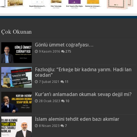
Çok Okunan
Gönlü ümmet coğrafyası…
9 Kasım 2016
275
Fazlıoğlu: “Erkeğe bir kadına yarım. Hadi lan
oradan”
7 Şubat 2021
11
Kur’an’ı anlamadan okumak sevap değil mi?
28 Ocak 2023
10
İslam alemini tehdit eden bazı akımlar
8 Nisan 2023
7