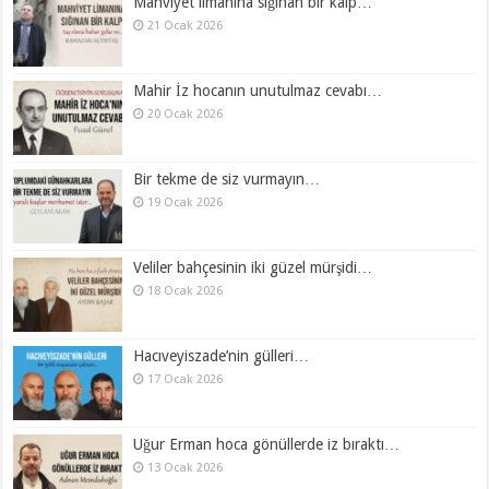
Mahviyet limanına sığınan bir kalp…
21 Ocak 2026
Mahir İz hocanın unutulmaz cevabı…
20 Ocak 2026
Bir tekme de siz vurmayın…
19 Ocak 2026
Veliler bahçesinin iki güzel mürşidi…
18 Ocak 2026
Hacıveyiszade’nin gülleri…
17 Ocak 2026
Uğur Erman hoca gönüllerde iz bıraktı…
13 Ocak 2026