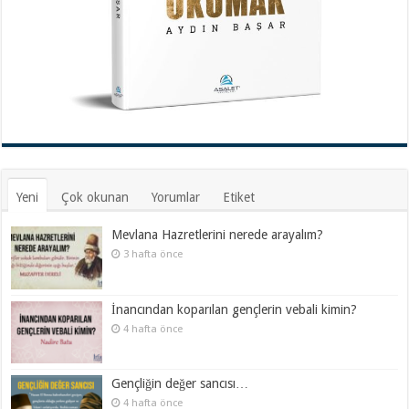
Yeni
Çok okunan
Yorumlar
Etiket
Mevlana Hazretlerini nerede arayalım?
3 hafta önce
İnancından koparılan gençlerin vebali kimin?
4 hafta önce
Gençliğin değer sancısı…
4 hafta önce