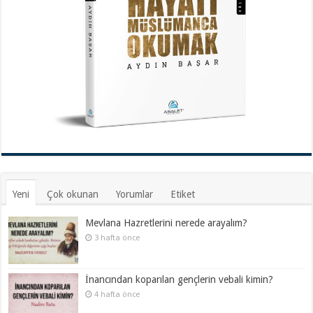
Yeni
Çok okunan
Yorumlar
Etiket
Mevlana Hazretlerini nerede arayalım?
3 hafta önce
İnancından koparılan gençlerin vebali kimin?
4 hafta önce