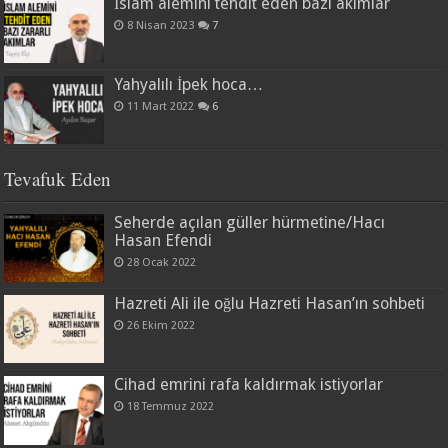
İslam alemini tehdit eden bazı akımlar
8 Nisan 2023
7
Yahyalılı İpek hoca…
11 Mart 2022
6
Tevafuk Eden
Seherde açılan güller hürmetine/Hacı
Hasan Efendi
28 Ocak 2022
Hazreti Ali ile oğlu Hazreti Hasan’ın sohbeti
26 Ekim 2022
Cihad emrini rafa kaldırmak istiyorlar
18 Temmuz 2022