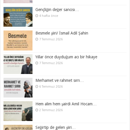
Gençliğin değer sancısı…
4 hafta önce
Besmele şiiri/ İsmail Adil Şahin
7 Temmuz 2026
Yıllar önce duyduğum acı bir hikaye
7 Temmuz 2026
Merhamet ve rahmet sırrı…
6 Temmuz 2026
Hem alim hem şairdi Amil Hocam…
2 Temmuz 2026
Seğirtip de gelen şiiri…