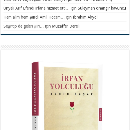
Ünyeli Arif Efendi irfana hizmet etti…
için
Süleyman cihangir kavuncu
Hem alim hem şairdi Amil Hocam…
için
İbrahim Akyol
Seğirtip de gelen şiiri…
için
Muzaffer Dereli