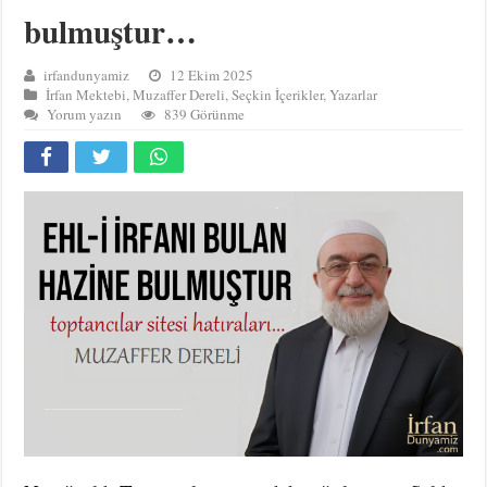
bulmuştur…
irfandunyamiz
12 Ekim 2025
İrfan Mektebi
,
Muzaffer Dereli
,
Seçkin İçerikler
,
Yazarlar
Yorum yazın
839 Görünme