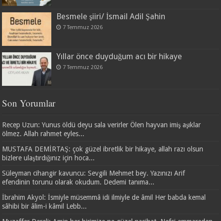
Besmele şiiri/ İsmail Adil Şahin
7 Temmuz 2026
Yıllar önce duyduğum acı bir hikaye
7 Temmuz 2026
Son Yorumlar
Recep Uzun: Yunus öldü deyu sala verirler Ölen hayvan imiş aşıklar
ölmez. Allah rahmet eyles...
MUSTAFA DEMİRTAŞ: çok güzel ibretlik bir hikaye, allah razı olsun
bizlere ulaştırdığınız için hoca...
Süleyman cihangir kavuncu: Sevgili Mehmet bey. Yazınızı Arif
efendinin torunu olarak okudum. Dedemi tanıma...
İbrahim Akyol: İsmiyle müsemmâ idi ilmiyle de âmil Her babda kemal
sâhibi bir âlim-i kâmil Lebb...