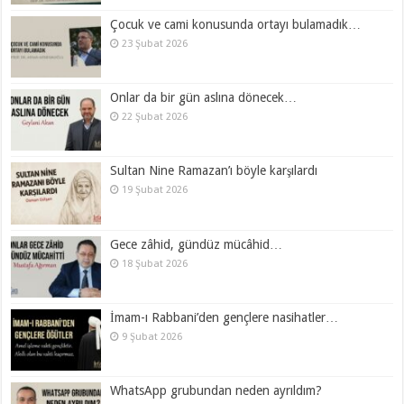
Çocuk ve cami konusunda ortayı bulamadık…
23 Şubat 2026
Onlar da bir gün aslına dönecek…
22 Şubat 2026
Sultan Nine Ramazan’ı böyle karşılardı
19 Şubat 2026
Gece zâhid, gündüz mücâhid…
18 Şubat 2026
İmam-ı Rabbani’den gençlere nasihatler…
9 Şubat 2026
WhatsApp grubundan neden ayrıldım?