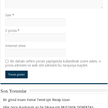
İsim
*
E-posta
*
İnternet sitesi
Bir dahaki sefere yorum yaptığımda kullanılmak üzere adımı, e-
posta adresimi ve web site adresimi bu tarayıcıya kaydet.
Son Yorumlar
Bir gönül insanı Kemal Temel
için
Recep Uzun
Yıllar önce duyduğum acı bir hikaye
için
MUSTAFA DEMİRTAŞ