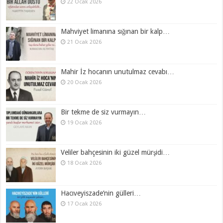
22 Ocak 2026
Mahviyet limanına sığınan bir kalp…
21 Ocak 2026
Mahir İz hocanın unutulmaz cevabı…
20 Ocak 2026
Bir tekme de siz vurmayın…
19 Ocak 2026
Veliler bahçesinin iki güzel mürşidi…
18 Ocak 2026
Hacıveyiszade’nin gülleri…
17 Ocak 2026