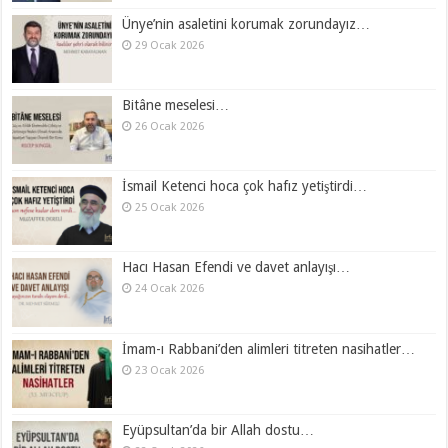
Ünye’nin asaletini korumak zorundayız…
29 Ocak 2026
Bitâne meselesi…
26 Ocak 2026
İsmail Ketenci hoca çok hafız yetiştirdi…
25 Ocak 2026
Hacı Hasan Efendi ve davet anlayışı…
24 Ocak 2026
İmam-ı Rabbani’den alimleri titreten nasihatler…
23 Ocak 2026
Eyüpsultan’da bir Allah dostu…