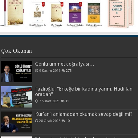
Çok Okunan
Gönlü ümmet coğrafyası…
9 Kasım 2016
275
Fazlıoğlu: “Erkeğe bir kadına yarım. Hadi lan
oradan”
7 Şubat 2021
11
Kur’an’ı anlamadan okumak sevap değil mi?
28 Ocak 2023
10