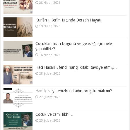
28 Nisan 2026
Kur’ân-ı Kerîm Işığında Berzah Hayatı
19 Nisan 2026
Çocuklarımızın bugünü ve geleceği için neler
yapabiliriz?
16 Nisan 2026
Hacı Hasan Efendi hangi kitabı tavsiye etmiş…
28 Şubat 2026
Hamile veya emziren kadın oruç tutmalı mı?
27 Şubat 2026
Çocuk ve cami fıkhı…
25 Şubat 2026