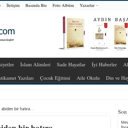
e
İletişim
Basında Biz
Foto Albüm
Yazarlar
iyetler
İslam Alimleri
Sade Hayatlar
İyi Haberler
Al
stikamet Yazıları
Çocuk Eğitimi
Aile Okulu
Din ve Ha
i abiden bir hatıra…
Son
Mevl
biden bir hatıra…
İbr