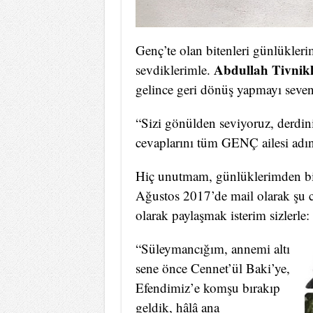
Genç’te olan bitenleri günlükleri
Abdullah Tivnik
sevdiklerimle.
gelince geri dönüş yapmayı seven,
“Sizi gönülden seviyoruz, derdini
cevaplarını tüm GENÇ ailesi adın
Hiç unutmam, günlüklerimden biri
Ağustos 2017’de mail olarak şu ce
olarak paylaşmak isterim sizlerle:
“Süleymancığım, annemi altı
sene önce Cennet’ül Baki’ye,
Efendimiz’e komşu bırakıp
geldik, hâlâ ana