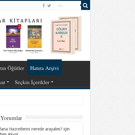
tın Öğütler
Hatıra Arşivi
yat
Seçkin İçerikler
 Yorumlar
ana Hazretlerini nerede arayalım?
için
ahim Akyol