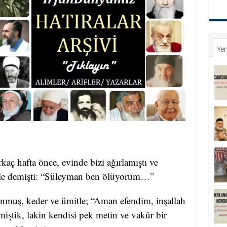
Yen
aç hafta önce, evinde bizi ağırlamıştı ve
yle demişti: “Süleyman ben ölüyorum…”
unmuş, keder ve ümitle; “Aman efendim, inşallah
miştik, lakin kendisi pek metin ve vakûr bir