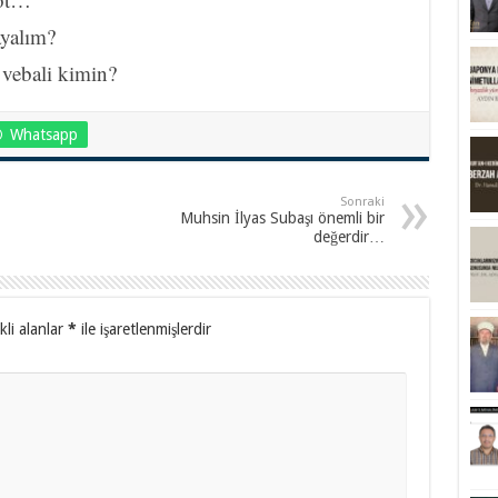
ayalım?
 vebali kimin?
Whatsapp
Sonraki
Muhsin İlyas Subaşı önemli bir
değerdir…
kli alanlar
*
ile işaretlenmişlerdir