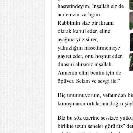
hasretindeyim. İnşallah siz de
annenizin varlığını
Rabbimin size bir ikramı
olarak kabul eder, eline
ayağına yüz sürer,
yalnızlığını hissettirmemeye
gayret eder, onu hoşnut eder,
duasını alırsınız inşallah.
Annenin elini benim için de
öpüver. Selam ve sevgi ile.”
Hiç unutmuyorum, vefatından birk
konuşmanın ortalarına doğru şö
Biz bu söz üzerine sessizce yutk
birlikte uzun seneler görürüz” de