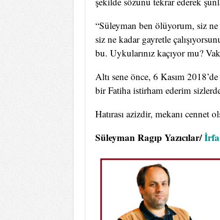
şekilde sözünü tekrar ederek şunla
“Süleyman ben ölüyorum, siz ne 
siz ne kadar gayretle çalışıyorsu
bu. Uykularınız kaçıyor mu? Vak
Altı sene önce, 6 Kasım 2018’de
bir Fatiha istirham ederim sizlerd
Hatırası azizdir, mekanı cennet ol
Süleyman Ragıp Yazıcılar/
İrf