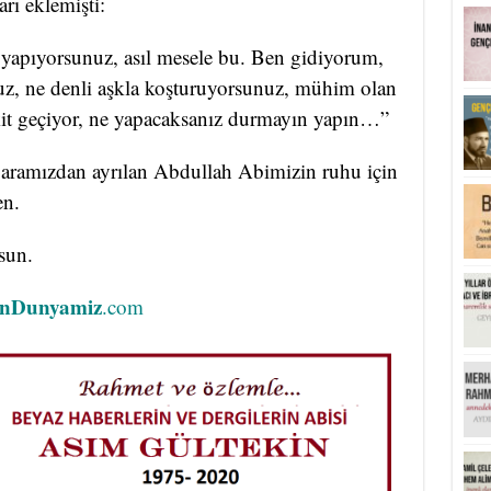
rı eklemişti:
yapıyorsunuz, asıl mesele bu. Ben gidiyorum,
nuz, ne denli aşkla koşturuyorsunuz, mühim olan
it geçiyor, ne yapacaksanız durmayın yapın…”
 aramızdan ayrılan Abdullah Abimizin ruhu için
en.
sun.
anDunyamiz
.com