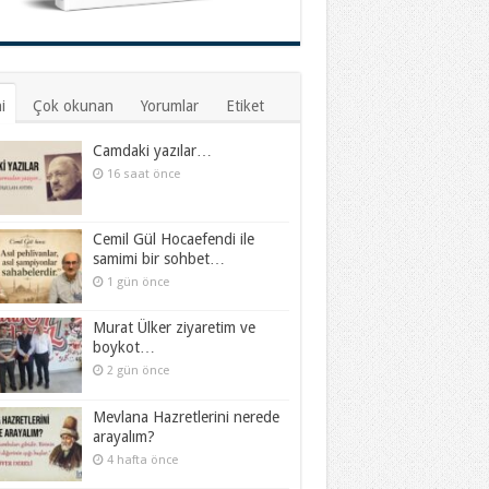
i
Çok okunan
Yorumlar
Etiket
Camdaki yazılar…
16 saat önce
Cemil Gül Hocaefendi ile
samimi bir sohbet…
1 gün önce
Murat Ülker ziyaretim ve
boykot…
2 gün önce
Mevlana Hazretlerini nerede
arayalım?
4 hafta önce