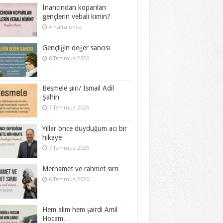
İnancından koparılan
gençlerin vebali kimin?
4 hafta önce
Gençliğin değer sancısı…
8 Temmuz 2026
Besmele şiiri/ İsmail Adil
Şahin
7 Temmuz 2026
Yıllar önce duyduğum acı bir
hikaye
7 Temmuz 2026
Merhamet ve rahmet sırrı…
6 Temmuz 2026
Hem alim hem şairdi Amil
Hocam…