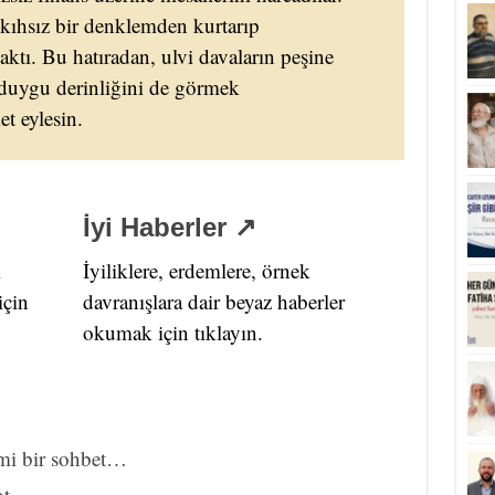
ıkıhsız bir denklemden kurtarıp
tı. Bu hatıradan, ulvi davaların peşine
 duygu derinliğini de görmek
 eylesin.
İyi Haberler ↗
i
İyiliklere, erdemlere, örnek
için
davranışlara dair beyaz haberler
okumak için tıklayın.
mi bir sohbet…
kot…