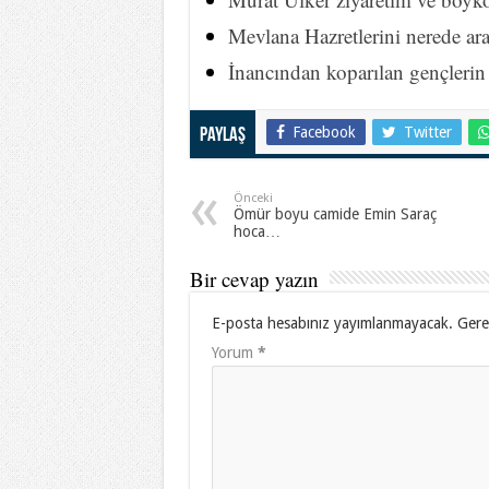
Mevlana Hazretlerini nerede ar
İnancından koparılan gençlerin
Facebook
Twitter
Paylaş
Önceki
Ömür boyu camide Emin Saraç
hoca…
Bir cevap yazın
E-posta hesabınız yayımlanmayacak.
Gere
Yorum
*