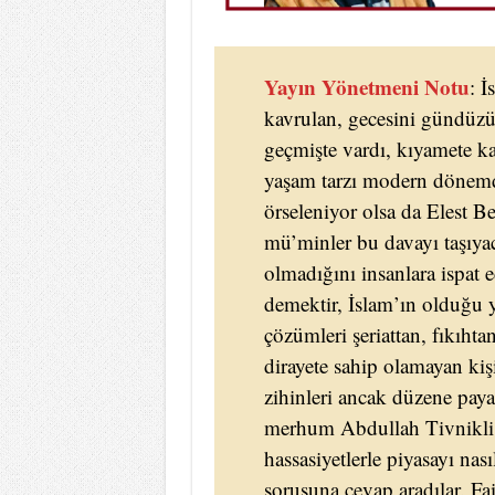
Yayın Yönetmeni Notu
: İ
kavrulan, gecesini gündüzü
geçmişte vardı, kıyamete ka
yaşam tarzı modern dönemde
örseleniyor olsa da Elest B
mü’minler bu davayı taşıyaca
olmadığını insanlara ispat
demektir, İslam’ın olduğu 
çözümleri şeriattan, fıkıht
dirayete sahip olamayan kiş
zihinleri ancak düzene pay
merhum Abdullah Tivnikli 
hassasiyetlerle piyasayı nası
sorusuna cevap aradılar. Fai