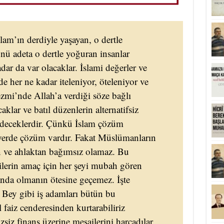
slam’ın derdiyle yaşayan, o dertle
nü adeta o dertle yoğuran insanlar
dar da var olacaklar. İslami değerler ve
 her ne kadar iteleniyor, öteleniyor ve
ezmi’nde Allah’a verdiği söze bağlı
klar ve batıl düzenlerin alternatifsiz
 edeceklerdir. Çünkü İslam çözüm
yerde çözüm vardır. Fakat Müslümanların
an ve ahlaktan bağımsız olamaz. Bu
ilerin amaç için her şeyi mubah gören
anda olmanın ötesine geçemez. İşte
Bey gibi iş adamları bütün bu
l faiz cenderesinden kurtarabiliriz
zsiz finans üzerine mesailerini harcadılar.