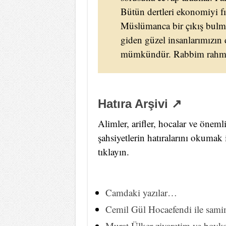
Bütün dertleri ekonomiyi f
Müslümanca bir çıkış bulmak
giden güzel insanlarımızın
mümkündür. Rabbim rahmet
Hatıra Arşivi ↗
Alimler, arifler, hocalar ve öneml
şahsiyetlerin hatıralarını okumak 
tıklayın.
Camdaki yazılar…
Cemil Gül Hocaefendi ile sami
Murat Ülker ziyaretim ve boy