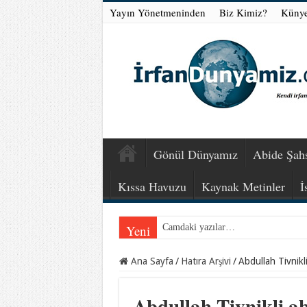
Yayın Yönetmeninden
Biz Kimiz?
Küny
Gönül Dünyamız
Abide Şahs
Kıssa Havuzu
Kaynak Metinler
İ
Yeni
Camdaki yazılar…
Ana Sayfa
/
Hatıra Arşivi
/
Abdullah Tivnikl
Abdullah Tivnikli a