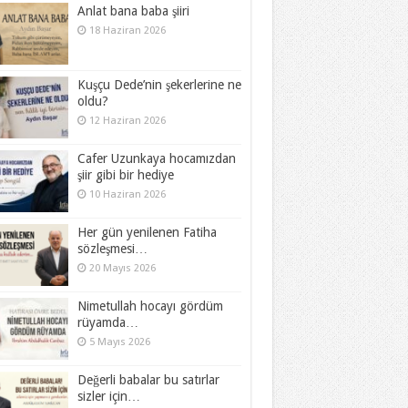
Anlat bana baba şiiri
18 Haziran 2026
Kuşçu Dede’nin şekerlerine ne
oldu?
12 Haziran 2026
Cafer Uzunkaya hocamızdan
şiir gibi bir hediye
10 Haziran 2026
Her gün yenilenen Fatiha
sözleşmesi…
20 Mayıs 2026
Nimetullah hocayı gördüm
rüyamda…
5 Mayıs 2026
Değerli babalar bu satırlar
sizler için…