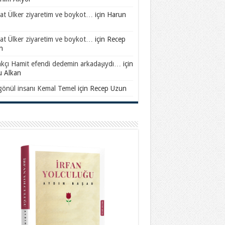
at Ülker ziyaretim ve boykot…
için
Harun
at Ülker ziyaretim ve boykot…
için
Recep
n
akçı Hamit efendi dedemin arkadaşıydı…
için
u Alkan
gönül insanı Kemal Temel
için
Recep Uzun