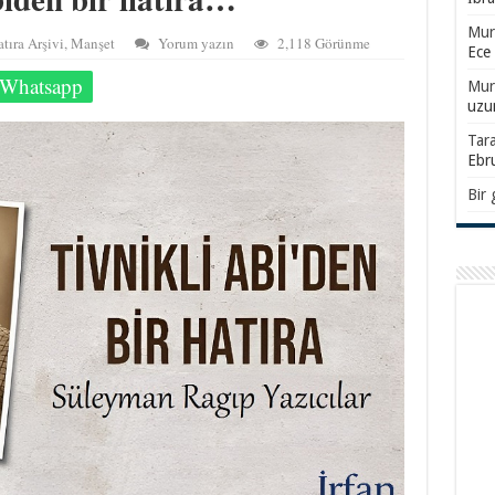
Mur
tıra Arşivi
,
Manşet
Yorum yazın
2,118 Görünme
Ece
Whatsapp
Mur
uzu
Tar
Ebr
Bir 