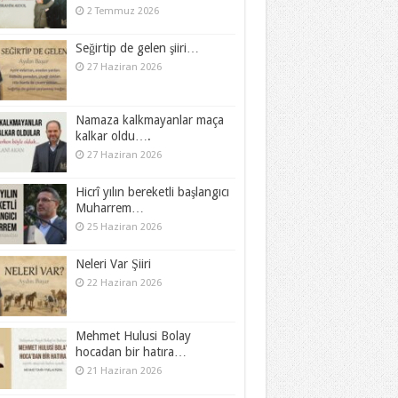
2 Temmuz 2026
Seğirtip de gelen şiiri…
27 Haziran 2026
Namaza kalkmayanlar maça
kalkar oldu….
27 Haziran 2026
Hicrî yılın bereketli başlangıcı
Muharrem…
25 Haziran 2026
Neleri Var Şiiri
22 Haziran 2026
Mehmet Hulusi Bolay
hocadan bir hatıra…
21 Haziran 2026