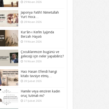
29 Nisan 2026
Japonya Fatih’i Nimetullah
Yurt Hoca…
28 Nisan 2026
Kur’ân-ı Kerîm Işığında
Berzah Hayatı
19 Nisan 2026
Çocuklarımızın bugünü ve
geleceği için neler yapabiliriz?
16 Nisan 2026
Hacı Hasan Efendi hangi
kitabı tavsiye etmiş…
28 Şubat 2026
Hamile veya emziren kadın
oruç tutmalı mı?
27 Şubat 2026