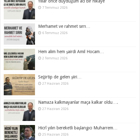
Yıllar önce duyduğum acı bir hikaye
7 Temmuz 2026
Merhamet ve rahmet sırrı…
6 Temmuz 2026
Hem alim hem şairdi Amil Hocam…
2 Temmuz 2026
Seğirtip de gelen şiiri…
27 Haziran 2026
Namaza kalkmayanlar maça kalkar oldu….
27 Haziran 2026
Hicrî yılın bereketli başlangıcı Muharrem…
25 Haziran 2026