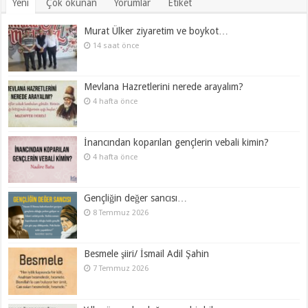
Yeni
Çok okunan
Yorumlar
Etiket
Murat Ülker ziyaretim ve boykot…
14 saat önce
Mevlana Hazretlerini nerede arayalım?
4 hafta önce
İnancından koparılan gençlerin vebali kimin?
4 hafta önce
Gençliğin değer sancısı…
8 Temmuz 2026
Besmele şiiri/ İsmail Adil Şahin
7 Temmuz 2026