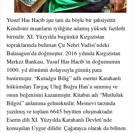
Yusuf Has Hacib işte tam da böyle bir şahsiyettir.
Kendisini insanların iyiliğine adamış yüksek faziletli
birisidir. XI. Yüzyılda bugünkü Kırgızistan
topraklarında bulunan Çu Nehri Vadisi’ndeki
Balasagun’da doğmuştur. 2016 yılında Kırgızistan
Merkez Bankası, Yusuf Has Hacib’in doğumunun
1000. yıl dönümü dolayısıyla gümüş para
bastırmıştır. “Kutadgu Bilig” adlı eserini Karahanlı
hükümdarı Tavgaç Uluğ Buğra Han’a sunmuş ve
onun beğenisini kazanmıştır. Kitabın adı “Mutluluk
Bilgisi” anlamına gelmektedir. Mesnevi tarzında
yazılmış ve toplam 6645 beyitten oluşmaktadır.
Eserin dili XI. Yüzyılda Karahanlı Devleti’nde
konuşulan Uygur dilidir. Çağatayca olarak da bilinen