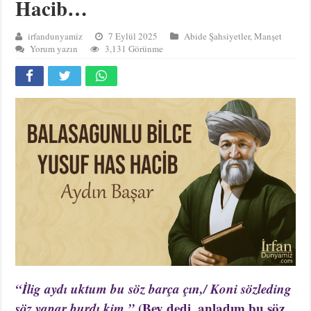
Hacib…
irfandunyamiz
7 Eylül 2025
Abide Şahsiyetler
,
Manşet
Yorum yazın
3,131 Görünme
“İlig aydı uktum bu söz barça çın,/ Koni sözleding
söz yapar burdı kim.”
(Bey dedi, anladım bu söz