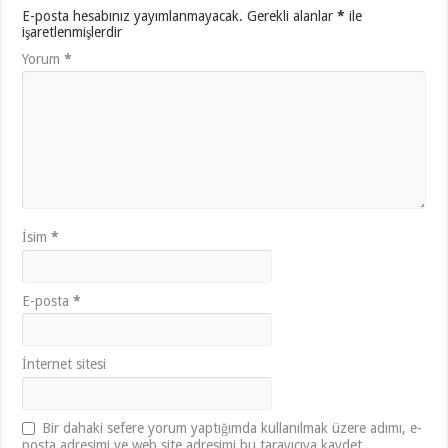
E-posta hesabınız yayımlanmayacak.
Gerekli alanlar
*
ile
işaretlenmişlerdir
Yorum
*
İsim
*
E-posta
*
İnternet sitesi
Bir dahaki sefere yorum yaptığımda kullanılmak üzere adımı, e-
posta adresimi ve web site adresimi bu tarayıcıya kaydet.