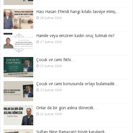
Hacı Hasan Efendi hangi kitabı tavsiye etmiş…
28 Şubat 2026
Hamile veya emziren kadın oruç tutmalı mı?
27 Şubat 2026
Çocuk ve cami fıkhı…
25 Şubat 2026
Çocuk ve cami konusunda ortayı bulamadık…
23 Şubat 2026
Onlar da bir gün aslına dönecek…
22 Şubat 2026
Sultan Nine Ramazan’ı böyle karşılardı