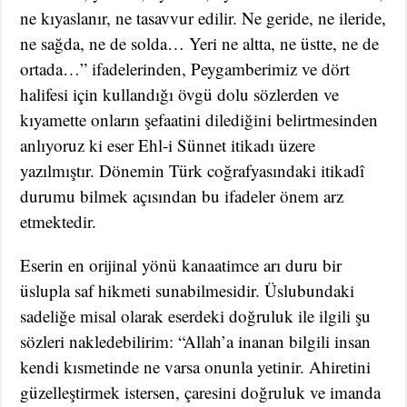
ne kıyaslanır, ne tasavvur edilir. Ne geride, ne ileride,
ne sağda, ne de solda… Yeri ne altta, ne üstte, ne de
ortada…” ifadelerinden, Peygamberimiz ve dört
halifesi için kullandığı övgü dolu sözlerden ve
kıyamette onların şefaatini dilediğini belirtmesinden
anlıyoruz ki eser Ehl-i Sünnet itikadı üzere
yazılmıştır. Dönemin Türk coğrafyasındaki itikadî
durumu bilmek açısından bu ifadeler önem arz
etmektedir.
Eserin en orijinal yönü kanaatimce arı duru bir
üslupla saf hikmeti sunabilmesidir. Üslubundaki
sadeliğe misal olarak eserdeki doğruluk ile ilgili şu
sözleri nakledebilirim: “Allah’a inanan bilgili insan
kendi kısmetinde ne varsa onunla yetinir. Ahiretini
güzelleştirmek istersen, çaresini doğruluk ve imanda