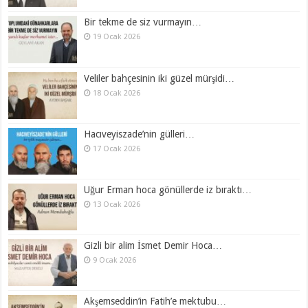
Bir tekme de siz vurmayın…
19 Ocak 2026
Veliler bahçesinin iki güzel mürşidi…
18 Ocak 2026
Hacıveyiszade’nin gülleri…
17 Ocak 2026
Uğur Erman hoca gönüllerde iz bıraktı…
13 Ocak 2026
Gizli bir alim İsmet Demir Hoca…
9 Ocak 2026
Akşemseddin’in Fatih’e mektubu…