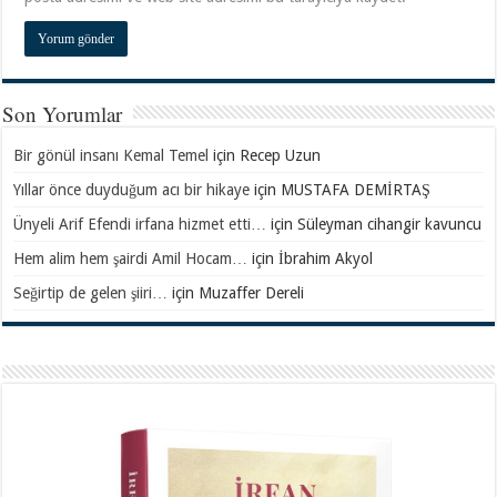
Son Yorumlar
Bir gönül insanı Kemal Temel
için
Recep Uzun
Yıllar önce duyduğum acı bir hikaye
için
MUSTAFA DEMİRTAŞ
Ünyeli Arif Efendi irfana hizmet etti…
için
Süleyman cihangir kavuncu
Hem alim hem şairdi Amil Hocam…
için
İbrahim Akyol
Seğirtip de gelen şiiri…
için
Muzaffer Dereli