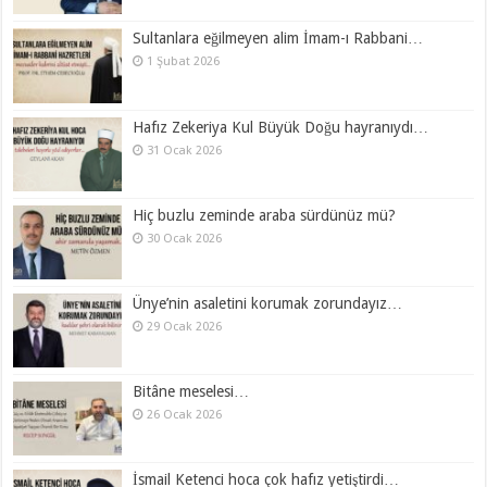
Sultanlara eğilmeyen alim İmam-ı Rabbani…
1 Şubat 2026
Hafız Zekeriya Kul Büyük Doğu hayranıydı…
31 Ocak 2026
Hiç buzlu zeminde araba sürdünüz mü?
30 Ocak 2026
Ünye’nin asaletini korumak zorundayız…
29 Ocak 2026
Bitâne meselesi…
26 Ocak 2026
İsmail Ketenci hoca çok hafız yetiştirdi…