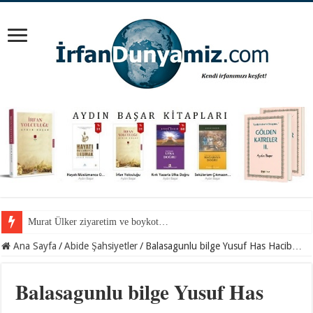
Mevlana Hazretlerini nerede arayalım?
Ana Sayfa
/
Abide Şahsiyetler
/
Balasagunlu bilge Yusuf Has Hacib…
Balasagunlu bilge Yusuf Has