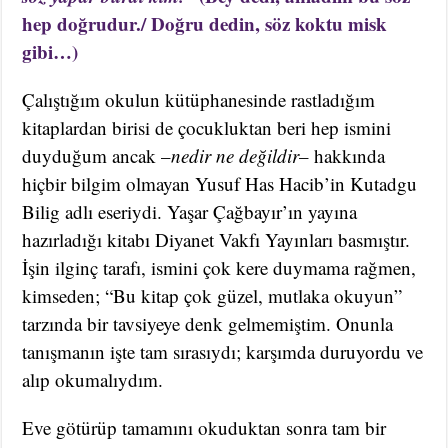
hep doğrudur./ Doğru dedin, söz koktu misk
gibi…)
Çalıştığım okulun kütüphanesinde rastladığım
kitaplardan birisi de çocukluktan beri hep ismini
duyduğum ancak –
nedir ne değildir
– hakkında
hiçbir bilgim olmayan Yusuf Has Hacib’in Kutadgu
Bilig adlı eseriydi. Yaşar Çağbayır’ın yayına
hazırladığı kitabı Diyanet Vakfı Yayınları basmıştır.
İşin ilginç tarafı, ismini çok kere duymama rağmen,
kimseden; “Bu kitap çok güzel, mutlaka okuyun”
tarzında bir tavsiyeye denk gelmemiştim. Onunla
tanışmanın işte tam sırasıydı; karşımda duruyordu ve
alıp okumalıydım.
Eve götürüp tamamını okuduktan sonra tam bir