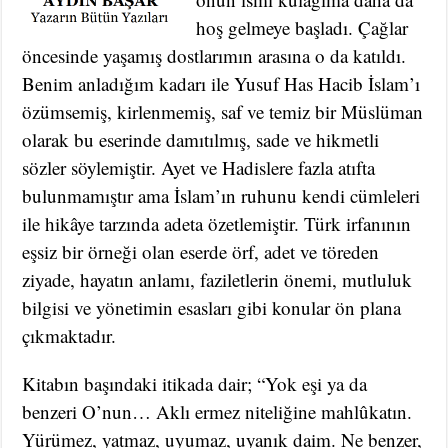
hoş gelmeye başladı. Çağlar
öncesinde yaşamış dostlarımın arasına o da katıldı.
Benim anladığım kadarı ile Yusuf Has Hacib İslam’ı
özümsemiş, kirlenmemiş, saf ve temiz bir Müslüman
olarak bu eserinde damıtılmış, sade ve hikmetli
sözler söylemiştir. Ayet ve Hadislere fazla atıfta
bulunmamıştır ama İslam’ın ruhunu kendi cümleleri
ile hikâye tarzında adeta özetlemiştir. Türk irfanının
eşsiz bir örneği olan eserde örf, adet ve töreden
ziyade, hayatın anlamı, faziletlerin önemi, mutluluk
bilgisi ve yönetimin esasları gibi konular ön plana
çıkmaktadır.
Kitabın başındaki itikada dair; “Yok eşi ya da
benzeri O’nun… Aklı ermez niteliğine mahlûkatın.
Yürümez, yatmaz, uyumaz, uyanık daim. Ne benzer,