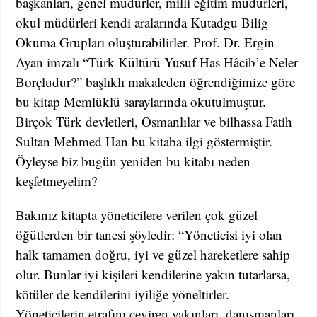
başkanları, genel müdürler, milli eğitim müdürleri,
okul müdürleri kendi aralarında Kutadgu Bilig
Okuma Grupları oluşturabilirler. Prof. Dr. Ergin
Ayan imzalı “Türk Kültürü Yusuf Has Hâcib’e Neler
Borçludur?” başlıklı makaleden öğrendiğimize göre
bu kitap Memlüklü saraylarında okutulmuştur.
Birçok Türk devletleri, Osmanlılar ve bilhassa Fatih
Sultan Mehmed Han bu kitaba ilgi göstermiştir.
Öyleyse biz bugün yeniden bu kitabı neden
keşfetmeyelim?
Bakınız kitapta yöneticilere verilen çok güzel
öğütlerden bir tanesi şöyledir: “Yöneticisi iyi olan
halk tamamen doğru, iyi ve güzel hareketlere sahip
olur. Bunlar iyi kişileri kendilerine yakın tutarlarsa,
kötüler de kendilerini iyiliğe yöneltirler.
Yöneticilerin etrafını çeviren yakınları, danışmanları,