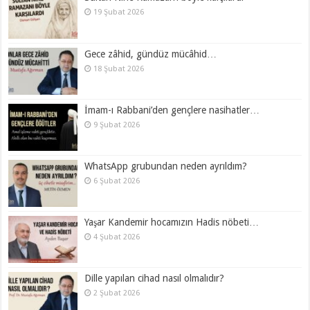
19 Şubat 2026
Gece zâhid, gündüz mücâhid…
18 Şubat 2026
İmam-ı Rabbani’den gençlere nasihatler…
9 Şubat 2026
WhatsApp grubundan neden ayrıldım?
6 Şubat 2026
Yaşar Kandemir hocamızın Hadis nöbeti…
4 Şubat 2026
Dille yapılan cihad nasıl olmalıdır?
2 Şubat 2026