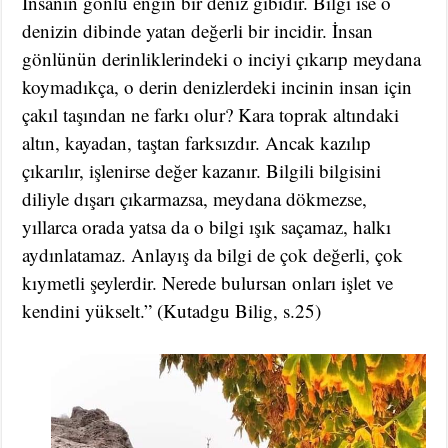
İnsanın gönlü engin bir deniz gibidir. Bilgi ise o
denizin dibinde yatan değerli bir incidir. İnsan
gönlünün derinliklerindeki o inciyi çıkarıp meydana
koymadıkça, o derin denizlerdeki incinin insan için
çakıl taşından ne farkı olur? Kara toprak altındaki
altın, kayadan, taştan farksızdır. Ancak kazılıp
çıkarılır, işlenirse değer kazanır. Bilgili bilgisini
diliyle dışarı çıkarmazsa, meydana dökmezse,
yıllarca orada yatsa da o bilgi ışık saçamaz, halkı
aydınlatamaz. Anlayış da bilgi de çok değerli, çok
kıymetli şeylerdir. Nerede bulursan onları işlet ve
kendini yükselt.” (Kutadgu Bilig, s.25)