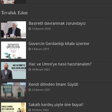
Tevafuk Eden
Basiretli davranmak zorundayız
13 Kasım 2018
Güvercin Gerdanlığı kitabı üzerine
5 Kasım 2019
Hac ve Umre’ye nasıl hazırlanalım?
18 Nisan 2025
Kendi dilinden İmam Süyûti
23 Kasım 2021
Sakallı kardeş şöyle öne buyur!
16 Ekim 2022