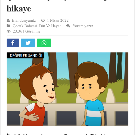
hikaye
irfandunyamiz
1 Nisan 2022
Çocuk Bahçesi
,
Din Ve Hayat
Yorum yazın
23,361 Görünme