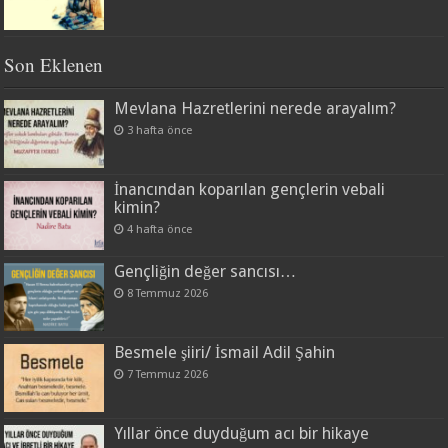
Son Eklenen
Mevlana Hazretlerini nerede arayalım?
3 hafta önce
İnancından koparılan gençlerin vebali
kimin?
4 hafta önce
Gençliğin değer sancısı…
8 Temmuz 2026
Besmele şiiri/ İsmail Adil Şahin
7 Temmuz 2026
Yıllar önce duyduğum acı bir hikaye