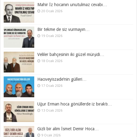
Mahir İz hocanın unutulmaz cevabı…
20 Ocak 2026
Bir tekme de siz vurmayın…
19 Ocak 2026
Veliler bahçesinin iki güzel mürşidi…
18 Ocak 2026
Hacıveyiszade’nin gülleri…
17 Ocak 2026
Uğur Erman hoca gönüllerde iz bıraktı…
13 Ocak 2026
Gizli bir alim İsmet Demir Hoca…
9 Ocak 2026