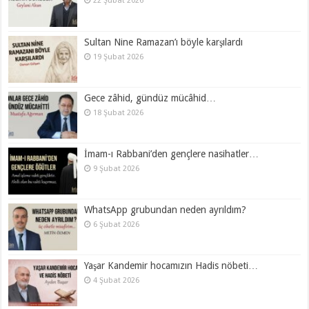
22 Şubat 2026
Sultan Nine Ramazan’ı böyle karşılardı
19 Şubat 2026
Gece zâhid, gündüz mücâhid…
18 Şubat 2026
İmam-ı Rabbani’den gençlere nasihatler…
9 Şubat 2026
WhatsApp grubundan neden ayrıldım?
6 Şubat 2026
Yaşar Kandemir hocamızın Hadis nöbeti…
4 Şubat 2026