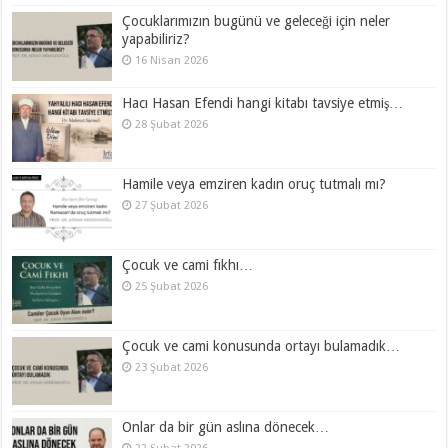
Çocuklarımızın bugünü ve geleceği için neler
yapabiliriz?
16 Nisan 2026
Hacı Hasan Efendi hangi kitabı tavsiye etmiş…
28 Şubat 2026
Hamile veya emziren kadın oruç tutmalı mı?
27 Şubat 2026
Çocuk ve cami fıkhı…
25 Şubat 2026
Çocuk ve cami konusunda ortayı bulamadık…
23 Şubat 2026
Onlar da bir gün aslına dönecek…