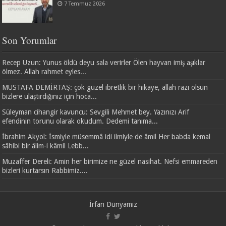
7 Temmuz 2026
Son Yorumlar
Recep Uzun: Yunus öldü deyu sala verirler Ölen hayvan imiş aşıklar
ölmez. Allah rahmet eyles...
MUSTAFA DEMİRTAŞ: çok güzel ibretlik bir hikaye, allah razı olsun
bizlere ulaştırdığınız için hoca...
Süleyman cihangir kavuncu: Sevgili Mehmet bey. Yazınızı Arif
efendinin torunu olarak okudum. Dedemi tanıma...
İbrahim Akyol: İsmiyle müsemmâ idi ilmiyle de âmil Her babda kemal
sâhibi bir âlim-i kâmil Lebb...
Muzaffer Dereli: Amin her birimize ne güzel nasihat. Nefsi emmareden
bizleri kurtarsın Rabbimiz....
İrfan Dünyamız