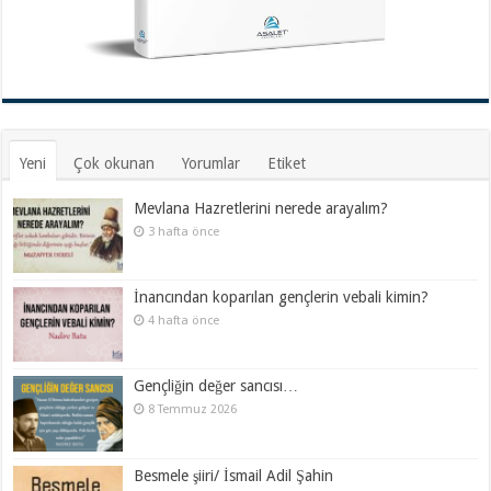
Yeni
Çok okunan
Yorumlar
Etiket
Mevlana Hazretlerini nerede arayalım?
3 hafta önce
İnancından koparılan gençlerin vebali kimin?
4 hafta önce
Gençliğin değer sancısı…
8 Temmuz 2026
Besmele şiiri/ İsmail Adil Şahin