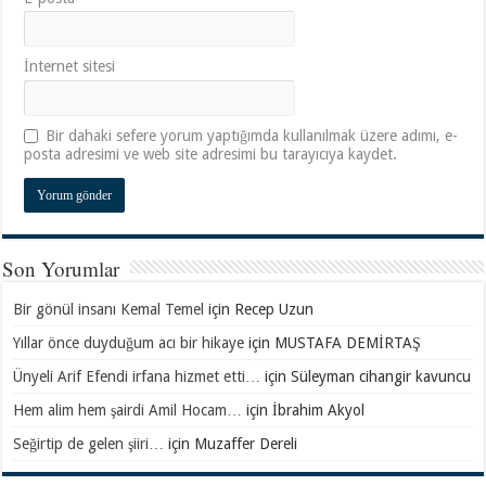
İnternet sitesi
Bir dahaki sefere yorum yaptığımda kullanılmak üzere adımı, e-
posta adresimi ve web site adresimi bu tarayıcıya kaydet.
Son Yorumlar
Bir gönül insanı Kemal Temel
için
Recep Uzun
Yıllar önce duyduğum acı bir hikaye
için
MUSTAFA DEMİRTAŞ
Ünyeli Arif Efendi irfana hizmet etti…
için
Süleyman cihangir kavuncu
Hem alim hem şairdi Amil Hocam…
için
İbrahim Akyol
Seğirtip de gelen şiiri…
için
Muzaffer Dereli