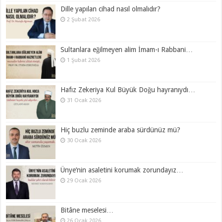
Dille yapılan cihad nasıl olmalıdır?
2 Şubat 2026
Sultanlara eğilmeyen alim İmam-ı Rabbani…
1 Şubat 2026
Hafız Zekeriya Kul Büyük Doğu hayranıydı…
31 Ocak 2026
Hiç buzlu zeminde araba sürdünüz mü?
30 Ocak 2026
Ünye’nin asaletini korumak zorundayız…
29 Ocak 2026
Bitâne meselesi…
26 Ocak 2026