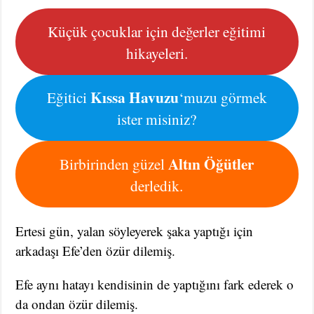
Küçük çocuklar için değerler eğitimi
hikayeleri.
Kıssa Havuzu
Eğitici
‘muzu görmek
ister misiniz?
Altın Öğütler
Birbirinden güzel
derledik.
Ertesi gün, yalan söyleyerek şaka yaptığı için
arkadaşı Efe’den özür dilemiş.
Efe aynı hatayı kendisinin de yaptığını fark ederek o
da ondan özür dilemiş.