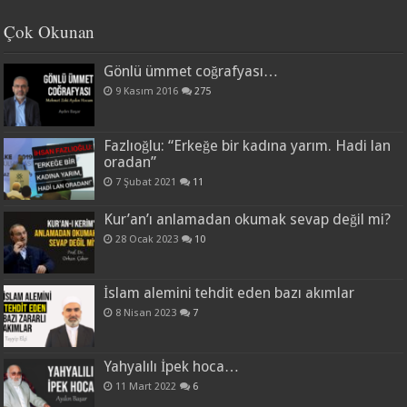
Çok Okunan
Gönlü ümmet coğrafyası…
9 Kasım 2016
275
Fazlıoğlu: “Erkeğe bir kadına yarım. Hadi lan
oradan”
7 Şubat 2021
11
Kur’an’ı anlamadan okumak sevap değil mi?
28 Ocak 2023
10
İslam alemini tehdit eden bazı akımlar
8 Nisan 2023
7
Yahyalılı İpek hoca…
11 Mart 2022
6