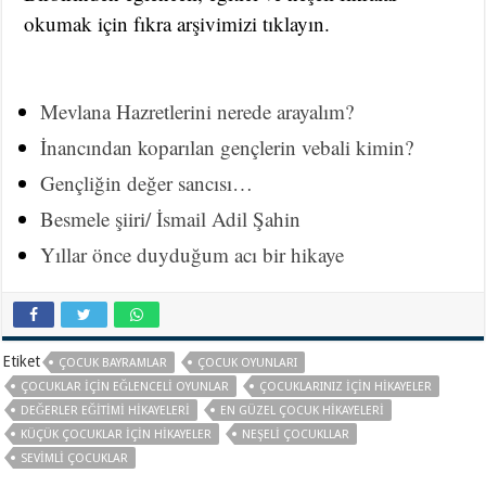
okumak için fıkra arşivimizi tıklayın.
Mevlana Hazretlerini nerede arayalım?
İnancından koparılan gençlerin vebali kimin?
Gençliğin değer sancısı…
Besmele şiiri/ İsmail Adil Şahin
Yıllar önce duyduğum acı bir hikaye
Etiket
ÇOCUK BAYRAMLAR
ÇOCUK OYUNLARI
ÇOCUKLAR IÇIN EĞLENCELI OYUNLAR
ÇOCUKLARINIZ IÇIN HIKAYELER
DEĞERLER EĞITIMI HIKAYELERI
EN GÜZEL ÇOCUK HIKAYELERI
KÜÇÜK ÇOCUKLAR IÇIN HIKAYELER
NEŞELI ÇOCUKLLAR
SEVIMLI ÇOCUKLAR