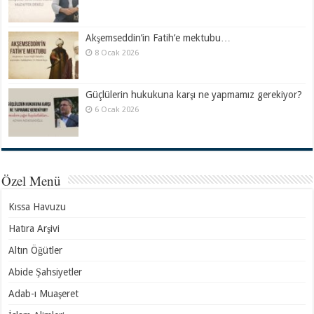
Akşemseddin’in Fatih’e mektubu…
8 Ocak 2026
Güçlülerin hukukuna karşı ne yapmamız gerekiyor?
6 Ocak 2026
Özel Menü
Kıssa Havuzu
Hatıra Arşivi
Altın Öğütler
Abide Şahsiyetler
Adab-ı Muaşeret