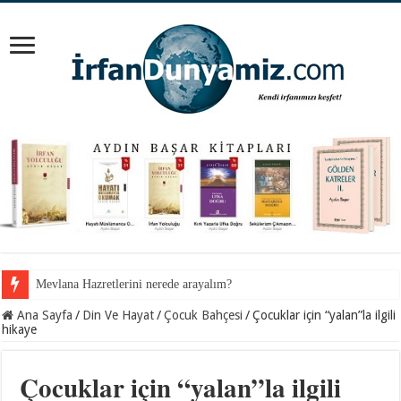
Mevlana Hazretlerini nerede arayalım?
İnancından koparılan gençlerin vebali kimin?
Ana Sayfa
/
Din Ve Hayat
/
Çocuk Bahçesi
/
Çocuklar için “yalan”la ilgili
hikaye
Çocuklar için “yalan”la ilgili