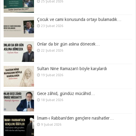
25 Şubat 2026
Çocuk ve cami konusunda ortayı bulamadık…
23 Şubat 2026
Onlar da bir gün aslına dönecek…
22 Şubat 2026
Sultan Nine Ramazan’ı böyle karşılardı
19 Şubat 2026
Gece zâhid, gündüz mücâhid…
18 Şubat 2026
İmam-ı Rabbani’den gençlere nasihatler…
9 Şubat 2026