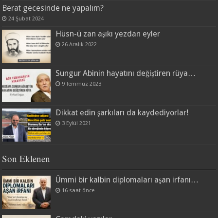
Berat gecesinde ne yapalım?
24 Şubat 2024
Hüsn-ü zan aşıkı yezdan eyler
26 Aralık 2022
Sungur Abinin hayatını değiştiren rüya…
9 Temmuz 2023
Dikkat edin şarkıları da kaydediyorlar!
3 Eylül 2021
Son Eklenen
Ümmi bir kalbin diplomaları aşan irfanı…
16 saat önce