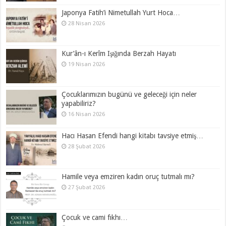
Japonya Fatih’i Nimetullah Yurt Hoca…
28 Nisan 2026
Kur’ân-ı Kerîm Işığında Berzah Hayatı
19 Nisan 2026
Çocuklarımızın bugünü ve geleceği için neler
yapabiliriz?
16 Nisan 2026
Hacı Hasan Efendi hangi kitabı tavsiye etmiş…
28 Şubat 2026
Hamile veya emziren kadın oruç tutmalı mı?
27 Şubat 2026
Çocuk ve cami fıkhı…