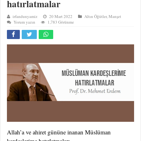
hatırlatmalar
irfandunyamiz
20 Mart 2022
Altın Öğütler
,
Manşet
Yorum yazın
1,783 Görünme
Allah’a ve ahiret gününe inanan Müslüman
kardeşlerime hatırlatmalar;