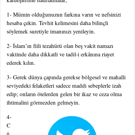
1- Mümin olduğunuzun farkına varın ve nefsinizi
hesaba çekin. Tevhit kelimesini daha bilinçli
söylemek suretiyle imanınızı yenileyin.
2- İslam’ın fiili tezahürü olan beş vakit namazı
vaktinde daha dikkatli ve tadil-i erkânına riayet
ederek kılın.
3- Gerek dünya çapında gerekse bölgesel ve mahalli
seviyedeki felaketleri sadece maddi sebeplerle izah
edip; onların ötelerden gelen bir ikaz ve ceza olma
ihtimalini görmezden gelmeyin.
4-
C
ü