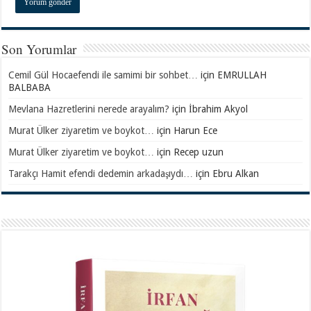
Son Yorumlar
Cemil Gül Hocaefendi ile samimi bir sohbet…
için
EMRULLAH
BALBABA
Mevlana Hazretlerini nerede arayalım?
için
İbrahim Akyol
Murat Ülker ziyaretim ve boykot…
için
Harun Ece
Murat Ülker ziyaretim ve boykot…
için
Recep uzun
Tarakçı Hamit efendi dedemin arkadaşıydı…
için
Ebru Alkan