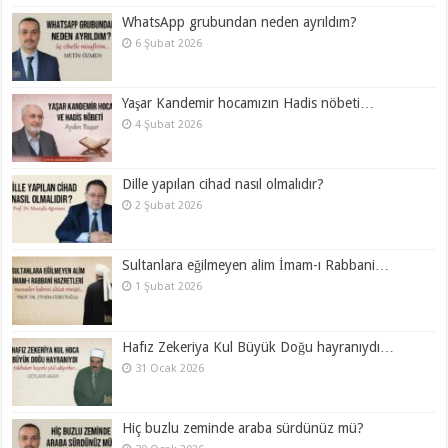
WhatsApp grubundan neden ayrıldım?
6 Şubat 2026
Yaşar Kandemir hocamızın Hadis nöbeti…
4 Şubat 2026
Dille yapılan cihad nasıl olmalıdır?
2 Şubat 2026
Sultanlara eğilmeyen alim İmam-ı Rabbani…
1 Şubat 2026
Hafız Zekeriya Kul Büyük Doğu hayranıydı…
31 Ocak 2026
Hiç buzlu zeminde araba sürdünüz mü?