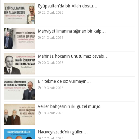
Eyüpsultan’da bir Allah dostu…
22 Ocak 2026
Mahviyet limanına sığınan bir kalp…
21 Ocak 2026
Mahir İz hocanın unutulmaz cevabı…
20 Ocak 2026
Bir tekme de siz vurmayın…
19 Ocak 2026
Veliler bahçesinin iki güzel mürşidi…
18 Ocak 2026
Hacıveyiszade’nin gülleri…
17 Ocak 2026