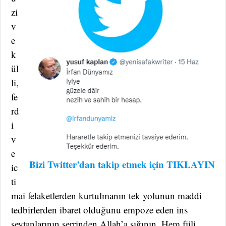
zi
v
e
k
ül
li,
fe
rd
i
v
e
Bizi
Twitter’dan takip etmek için TIKLAYIN
ic
ti
mai felaketlerden kurtulmanın tek yolunun maddi
tedbirlerden ibaret olduğunu empoze eden ins
şeytanlarının şerrinden Allah’a sığının. Hem fiili