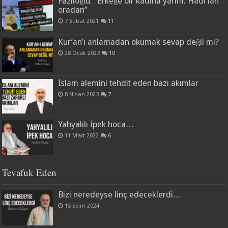
Fazlıoğlu: “Erkeğe bir kadına yarım. Hadi lan
oradan”
7 Şubat 2021
11
Kur’an’ı anlamadan okumak sevap değil mi?
28 Ocak 2023
10
İslam alemini tehdit eden bazı akımlar
8 Nisan 2023
7
Yahyalılı İpek hoca…
11 Mart 2022
6
Tevafuk Eden
Bizi neredeyse linç edeceklerdi…
15 Ekim 2024