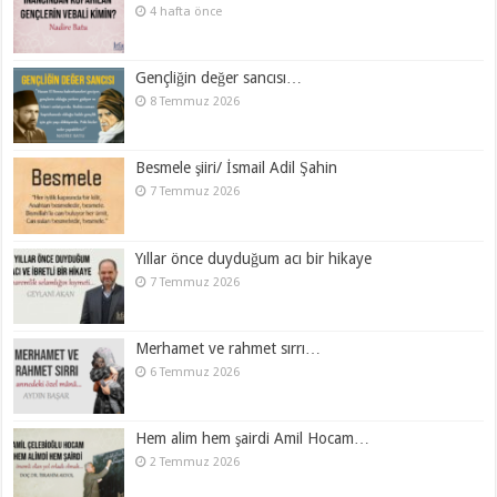
4 hafta önce
Gençliğin değer sancısı…
8 Temmuz 2026
Besmele şiiri/ İsmail Adil Şahin
7 Temmuz 2026
Yıllar önce duyduğum acı bir hikaye
7 Temmuz 2026
Merhamet ve rahmet sırrı…
6 Temmuz 2026
Hem alim hem şairdi Amil Hocam…
2 Temmuz 2026