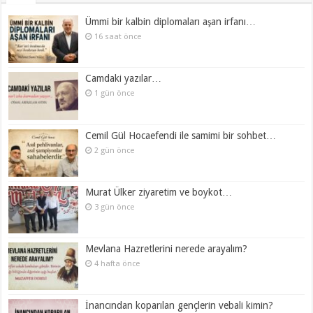
Ümmi bir kalbin diplomaları aşan irfanı…
16 saat önce
Camdaki yazılar…
1 gün önce
Cemil Gül Hocaefendi ile samimi bir sohbet…
2 gün önce
Murat Ülker ziyaretim ve boykot…
3 gün önce
Mevlana Hazretlerini nerede arayalım?
4 hafta önce
İnancından koparılan gençlerin vebali kimin?