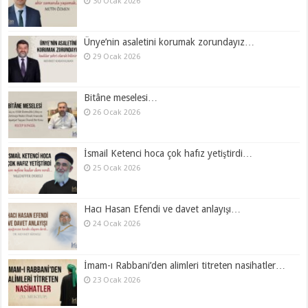
30 Ocak 2026
Ünye’nin asaletini korumak zorundayız…
29 Ocak 2026
Bitâne meselesi…
26 Ocak 2026
İsmail Ketenci hoca çok hafız yetiştirdi…
25 Ocak 2026
Hacı Hasan Efendi ve davet anlayışı…
24 Ocak 2026
İmam-ı Rabbani’den alimleri titreten nasihatler…
23 Ocak 2026