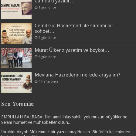
Camdaki yazılar…
1 gün önce
Cemil Gül Hocaefendi ile samimi bir
sohbet…
2 gün önce
Murat Ülker ziyaretim ve boykot…
3 gün önce
Mevlana Hazretlerini nerede arayalım?
4 hafta önce
Son Yorumlar
EMRULLAH BALBABA: İlim amel ihlas sahibi yolumuzun büyüklerine
Selam hürmet ve muhabbetler olsun...
İbrahim Akyol: Mükemmel bir yazı olmuş Hocam. Bir ârifin kaleminden