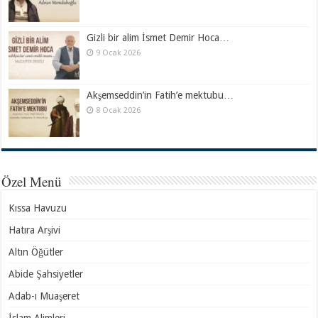
Gizli bir alim İsmet Demir Hoca…
9 Ocak 2026
Akşemseddin’in Fatih’e mektubu…
8 Ocak 2026
Özel Menü
Kıssa Havuzu
Hatıra Arşivi
Altın Öğütler
Abide Şahsiyetler
Adab-ı Muaşeret
İslam Alimleri