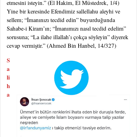
etmesini isteyin.” (El Hakim, El Müstedrek, 1/4)
Yine bir keresinde Efendimiz sallellahu aleyhi ve
sellem; “İmanınızı tecdid edin” buyurduğunda
Sahabe-i Kiram’ın; “İmanımızı nasıl tecdid edelim”
sorusuna; “La ilahe illallah’ı çokça söyleyin” diyerek
cevap vermiştir.” (Ahmed Bin Hanbel, 14/327)
S
a
li
h
a