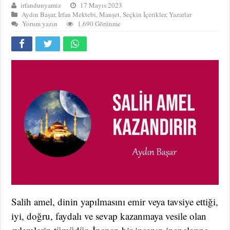
irfandunyamiz
17 Mayıs 2023
Aydın Başar
,
İrfan Mektebi
,
Manşet
,
Seçkin İçerikler
,
Yazarlar
Yorum yazın
1,690 Görünme
Salih amel, dinin yapılmasını emir veya tavsiye ettiği,
iyi, doğru, faydalı ve sevap kazanmaya vesile olan