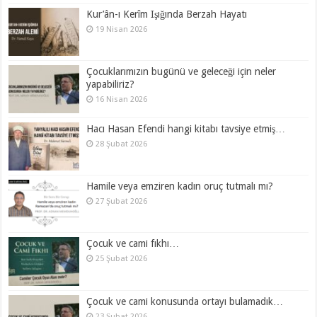
Kur’ân-ı Kerîm Işığında Berzah Hayatı
19 Nisan 2026
Çocuklarımızın bugünü ve geleceği için neler
yapabiliriz?
16 Nisan 2026
Hacı Hasan Efendi hangi kitabı tavsiye etmiş…
28 Şubat 2026
Hamile veya emziren kadın oruç tutmalı mı?
27 Şubat 2026
Çocuk ve cami fıkhı…
25 Şubat 2026
Çocuk ve cami konusunda ortayı bulamadık…
23 Şubat 2026