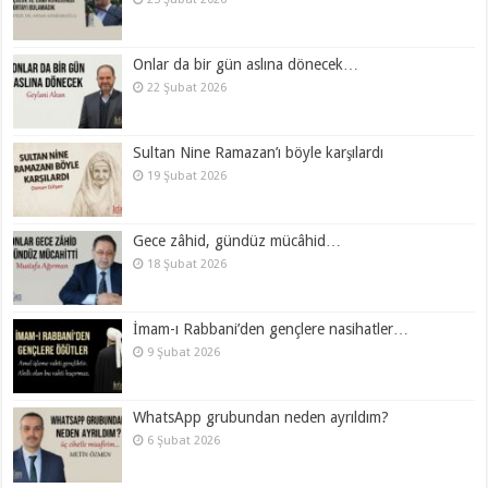
Onlar da bir gün aslına dönecek…
22 Şubat 2026
Sultan Nine Ramazan’ı böyle karşılardı
19 Şubat 2026
Gece zâhid, gündüz mücâhid…
18 Şubat 2026
İmam-ı Rabbani’den gençlere nasihatler…
9 Şubat 2026
WhatsApp grubundan neden ayrıldım?
6 Şubat 2026