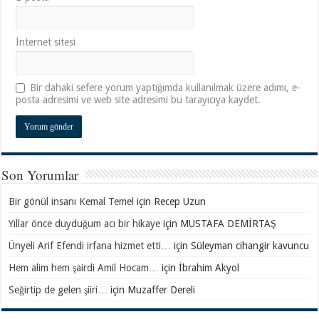
İnternet sitesi
Bir dahaki sefere yorum yaptığımda kullanılmak üzere adımı, e-
posta adresimi ve web site adresimi bu tarayıcıya kaydet.
Son Yorumlar
Bir gönül insanı Kemal Temel
için
Recep Uzun
Yıllar önce duyduğum acı bir hikaye
için
MUSTAFA DEMİRTAŞ
Ünyeli Arif Efendi irfana hizmet etti…
için
Süleyman cihangir kavuncu
Hem alim hem şairdi Amil Hocam…
için
İbrahim Akyol
Seğirtip de gelen şiiri…
için
Muzaffer Dereli