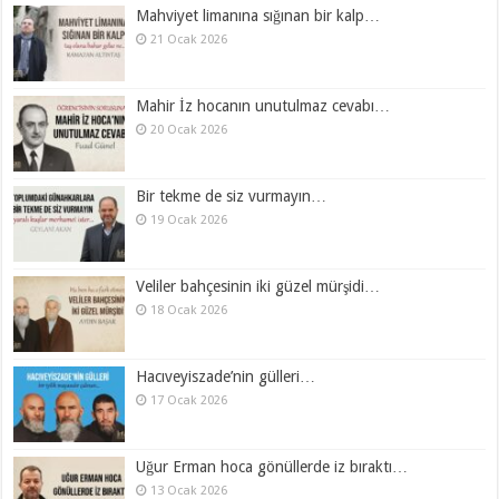
Mahviyet limanına sığınan bir kalp…
21 Ocak 2026
Mahir İz hocanın unutulmaz cevabı…
20 Ocak 2026
Bir tekme de siz vurmayın…
19 Ocak 2026
Veliler bahçesinin iki güzel mürşidi…
18 Ocak 2026
Hacıveyiszade’nin gülleri…
17 Ocak 2026
Uğur Erman hoca gönüllerde iz bıraktı…
13 Ocak 2026