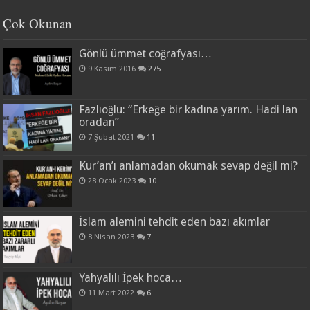
Çok Okunan
Gönlü ümmet coğrafyası…
9 Kasım 2016
275
Fazlıoğlu: “Erkeğe bir kadına yarım. Hadi lan
oradan”
7 Şubat 2021
11
Kur’an’ı anlamadan okumak sevap değil mi?
28 Ocak 2023
10
İslam alemini tehdit eden bazı akımlar
8 Nisan 2023
7
Yahyalılı İpek hoca…
11 Mart 2022
6