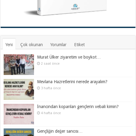
Yeni
Çok okunan
Yorumlar
Etiket
Murat Ülker ziyaretim ve boykot…
2 saat önce
Mevlana Hazretlerini nerede arayalım?
3 hafta önce
İnancından koparılan gençlerin vebali kimin?
4 hafta önce
Gençliğin değer sancısı…