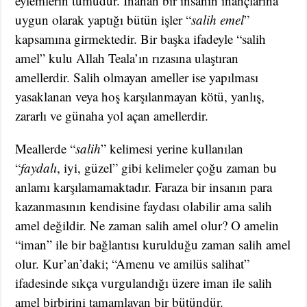
eylemlerin tümüdür. İnanan bir insanın inançlarına
uygun olarak yaptığı bütün işler “
salih emel
”
kapsamına girmektedir. Bir başka ifadeyle “salih
amel” kulu Allah Teala’ın rızasına ulaştıran
amellerdir. Salih olmayan ameller ise yapılması
yasaklanan veya hoş karşılanmayan kötü, yanlış,
zararlı ve günaha yol açan amellerdir.
Meallerde “
salih
” kelimesi yerine kullanılan
“
faydalı
, iyi, güzel” gibi kelimeler çoğu zaman bu
anlamı karşılamamaktadır. Faraza bir insanın para
kazanmasının kendisine faydası olabilir ama salih
amel değildir. Ne zaman salih amel olur? O amelin
“iman” ile bir bağlantısı kurulduğu zaman salih amel
olur. Kur’an’daki; “Amenu ve amilüs salihat”
ifadesinde sıkça vurgulandığı üzere iman ile salih
amel birbirini tamamlayan bir bütündür.