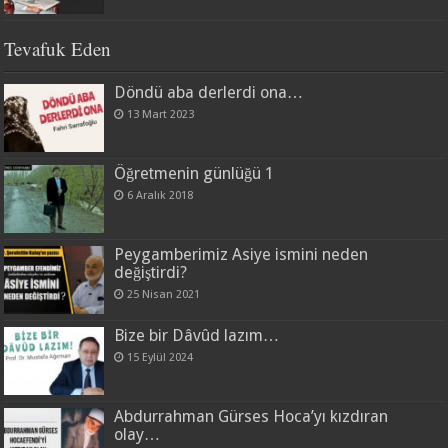
Tevafuk Eden
Döndü aba derlerdi ona…
13 Mart 2023
Öğretmenin günlüğü 1
6 Aralık 2018
Peygamberimiz Asiye ismini neden
değiştirdi?
25 Nisan 2021
Bize bir Dâvûd lazım…
15 Eylül 2024
Abdurrahman Gürses Hoca’yı kızdıran
olay…