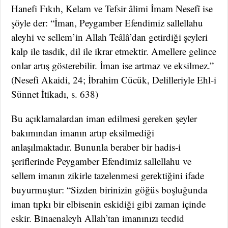
Hanefi Fıkıh, Kelam ve Tefsir âlimi İmam Nesefî ise
şöyle der: “İman, Peygamber Efendimiz sallellahu
aleyhi ve sellem’in Allah Teâlâ’dan getirdiği şeyleri
kalp ile tasdik, dil ile ikrar etmektir. Amellere gelince
onlar artış gösterebilir. İman ise artmaz ve eksilmez.”
(Nesefi Akaidi, 24; İbrahim Cücük, Delilleriyle Ehl-i
Sünnet İtikadı, s. 638)
Bu açıklamalardan iman edilmesi gereken şeyler
bakımından imanın artıp eksilmediği
anlaşılmaktadır. Bununla beraber bir hadis-i
şeriflerinde Peygamber Efendimiz sallellahu ve
sellem imanın zikirle tazelenmesi gerektiğini ifade
buyurmuştur: “Sizden birinizin göğüs boşluğunda
iman tıpkı bir elbisenin eskidiği gibi zaman içinde
eskir. Binaenaleyh Allah’tan imanınızı tecdid