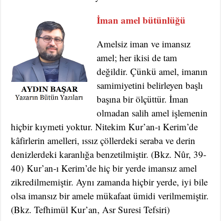
İman amel bütünlüğü
Amelsiz iman ve imansız
amel; her ikisi de tam
değildir. Çünkü amel, imanın
samimiyetini belirleyen başlı
başına bir ölçüttür. İman
olmadan salih amel işlemenin
hiçbir kıymeti yoktur. Nitekim Kur’an-ı Kerim’de
kâfirlerin amelleri, ıssız çöllerdeki seraba ve derin
denizlerdeki karanlığa benzetilmiştir. (Bkz. Nûr, 39-
40) Kur’an-ı Kerim’de hiç bir yerde imansız amel
zikredilmemiştir. Aynı zamanda hiçbir yerde, iyi bile
olsa imansız bir amele mükafaat ümidi verilmemiştir.
(Bkz. Tefhimül Kur’an, Asr Suresi Tefsiri)