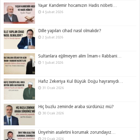
Yaşar Kandemir hocamızın Hadis nöbeti…
4 Şubat 2026
Dille yapılan cihad nasıl olmalıdır?
2 Şubat 2026
Sultanlara eğilmeyen alim İmam-ı Rabbani…
1 Şubat 2026
Hafız Zekeriya Kul Büyük Doğu hayranıydı…
31 Ocak 2026
Hiç buzlu zeminde araba sürdünüz mü?
30 Ocak 2026
Ünye’nin asaletini korumak zorundayız…
29 Ocak 2026