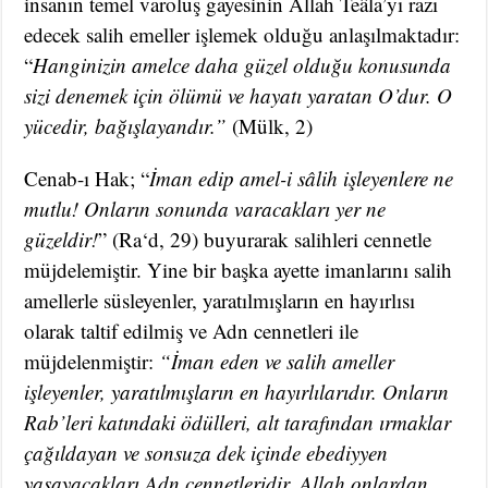
insanın temel varoluş gayesinin Allah Teâla’yı razı
edecek salih emeller işlemek olduğu anlaşılmaktadır:
“
Hanginizin amelce daha güzel olduğu konusunda
sizi denemek için ölümü ve hayatı yaratan O’dur. O
yücedir, bağışlayandır.”
(Mülk, 2)
Cenab-ı Hak; “
İman edip amel-i sâlih işleyenlere ne
mutlu! Onların sonunda varacakları yer ne
güzeldir!
” (Ra‘d, 29) buyurarak salihleri cennetle
müjdelemiştir. Yine bir başka ayette imanlarını salih
amellerle süsleyenler, yaratılmışların en hayırlısı
olarak taltif edilmiş ve Adn cennetleri ile
müjdelenmiştir:
“İman eden ve salih ameller
işleyenler, yaratılmışların en hayırlılarıdır. Onların
Rab’leri katındaki ödülleri, alt tarafından ırmaklar
çağıldayan ve sonsuza dek içinde ebediyyen
yaşayacakları Adn cennetleridir. Allah onlardan