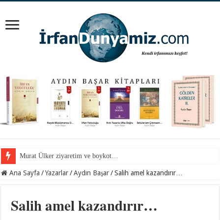
Mevlana Hazretlerini nerede arayalım?
Ana Sayfa
/
Yazarlar
/
Aydın Başar
/
Salih amel kazandırır…
Salih amel kazandırır…