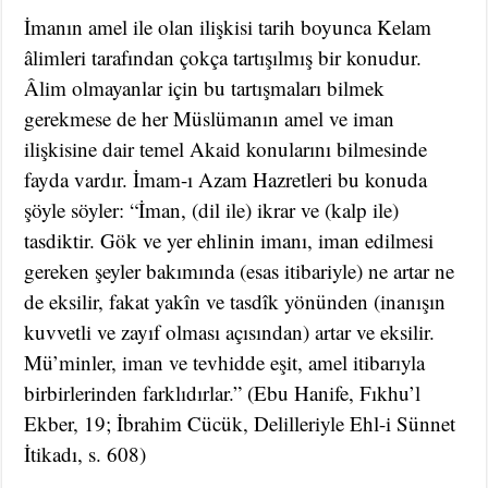
İmanın amel ile olan ilişkisi tarih boyunca Kelam
âlimleri tarafından çokça tartışılmış bir konudur.
Âlim olmayanlar için bu tartışmaları bilmek
gerekmese de her Müslümanın amel ve iman
ilişkisine dair temel Akaid konularını bilmesinde
fayda vardır. İmam-ı Azam Hazretleri bu konuda
şöyle söyler: “İman, (dil ile) ikrar ve (kalp ile)
tasdiktir. Gök ve yer ehlinin imanı, iman edilmesi
gereken şeyler bakımında (esas itibariyle) ne artar ne
de eksilir, fakat yakîn ve tasdîk yönünden (inanışın
kuvvetli ve zayıf olması açısından) artar ve eksilir.
Mü’minler, iman ve tevhidde eşit, amel itibarıyla
birbirlerinden farklıdırlar.” (Ebu Hanife, Fıkhu’l
Ekber, 19; İbrahim Cücük, Delilleriyle Ehl-i Sünnet
İtikadı, s. 608)