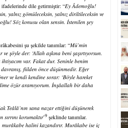
fadelerinde dile getirmiştir: “
Ey Âdemoğlu!
in, yalnız gömüleceksin, yalnız diriltileceksin ve
oğlu! Söz konusu olan sensin. İstenilen şey
urâkabesini şu şekilde tanımlar: “
Mü’min
 ve şöyle der: ‘Allah aşkına beni şaşırtıyorsun.
 ihtiyacım var. Fakat dur. Seninle benim
u davranış, fiilden önce düşünmedir. Eğer
öner ve kendi kendine sorar: ‘Böyle hareket
dime özür aramıyorum. İnşâallah bir daha
ak Teâlâ’nın sana nazar ettiğini düşünerek
9
n sırrını korumaktır
’
şeklinde tanımlar.
 murâkabe halini kazandırır. Murâkabe ise iç