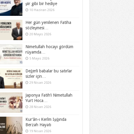
şiir gibi bir hediye
10 Haziran 2026
Her gün yenilenen Fatiha
sözleşmesi…
20 Mayıs 2026
Nimetullah hocayı gördüm
rüyamda…
5 Mayıs 2026
Değerli babalar bu satırlar
sizler için…
29 Nisan 2026
Japonya Fatih’i Nimetullah
Yurt Hoca…
28 Nisan 2026
Kur’ân-ı Kerîm Işığında
Berzah Hayatı
19 Nisan 2026