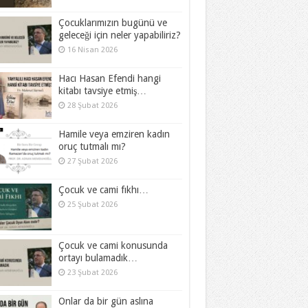
Çocuklarımızın bugünü ve
geleceği için neler yapabiliriz?
16 Nisan 2026
Hacı Hasan Efendi hangi
kitabı tavsiye etmiş…
28 Şubat 2026
Hamile veya emziren kadın
oruç tutmalı mı?
27 Şubat 2026
Çocuk ve cami fıkhı…
25 Şubat 2026
Çocuk ve cami konusunda
ortayı bulamadık…
23 Şubat 2026
Onlar da bir gün aslına