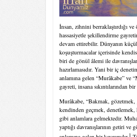
İnsan, zihnini berraklaştırdığı v
hassasiyetle şekillendirme gayret
devam ettirebilir. Dünyanın kü
koşuşturmacalar içerisinde kendisi
biri de gönül âlemi ile davranışla
hazırlamasıdır. Yani bir iç dene
anlamına gelen “Murâkabe” ve “Mu
gayreti, insana sıkıntılarından bir
Murâkabe, “Bakmak, gözetmek, g
kendinden geçmek, denetlemek, k
gibi anlamlara gelmektedir. Muhas
yaptığı davranışlarının getiri ve
1
anlamına gelen bir kavramdır.
Ta