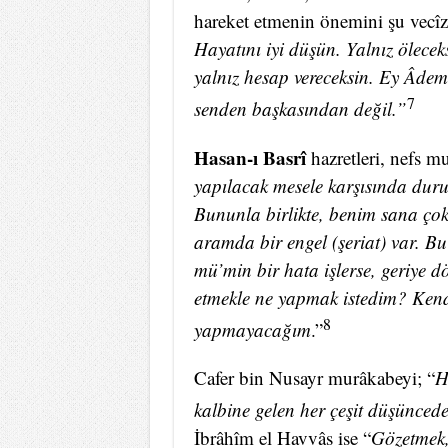
hareket etmenin önemini şu vecîz i
Hayatını iyi düşün. Yalnız öleceks
yalnız hesap vereceksin. Ey Âdem
7
senden başkasından değil.”
Hasan-ı Basrî
hazretleri, nefs m
yapılacak mesele karşısında durur
Bununla birlikte, benim sana çok
aramda bir engel (şeriat) var. B
mü’min bir hata işlerse, geriye d
etmekle ne yapmak istedim? Ken
8
yapmayacağım
.”
Cafer bin Nusayr murâkabeyi; “
H
kalbine gelen her çeşit düşüncede
İbrâhîm el Havvâs ise “
Gözetmek,