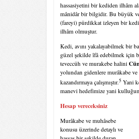
hassasiyetini bir kediden ilhâm a
mânidâr bir bilgidir. Bu büyük ve
(fareyi) pürdikkat izleyen bir ke
ilhâm olmuştur.
Kedi, avını yakalayabilmek bir baş
güzel şekilde îfâ edebilmek için 
Cün
teveccüh ve murakebe halini
yolundan gidenlere murâkabe ve 
5
kazandırmaya çalışmıştır.
Yani ke
manevi hedefimize yani kulluğum
Hesap vereceksiniz
Murâkabe ve muhâsebe
konusu üzerinde detaylı ve
hassas bir şekilde duran