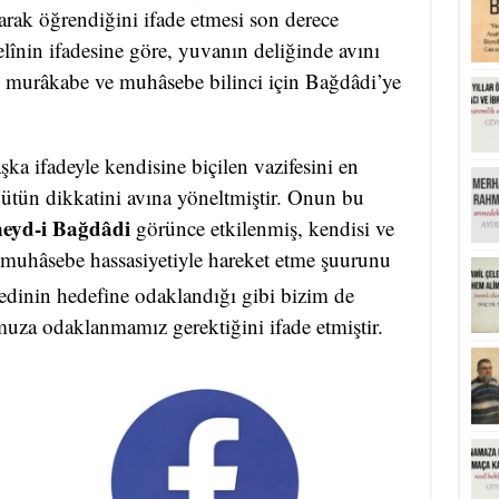
larak öğrendiğini ifade etmesi son derece
lînin ifadesine göre, yuvanın deliğinde avını
di murâkabe ve muhâsebe bilinci için Bağdâdi’ye
ka ifadeyle kendisine biçilen vazifesini en
bütün dikkatini avına yöneltmiştir. Onun bu
eyd-i Bağdâdi
görünce etkilenmiş, kendisi ve
muhâsebe hassasiyetiyle hareket etme şuurunu
dinin hedefine odaklandığı gibi bizim de
uza odaklanmamız gerektiğini ifade etmiştir.