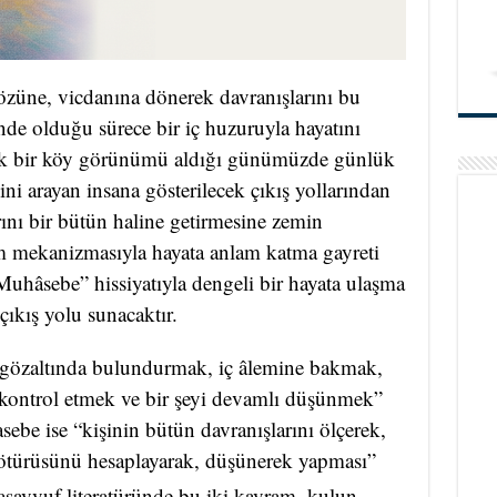
e özüne, vicdanına dönerek davranışlarını bu
inde olduğu sürece bir iç huzuruyla hayatını
çük bir köy görünümü aldığı günümüzde günlük
ni arayan insana gösterilecek çıkış yollarından
rını bir bütün haline getirmesine zemin
tim mekanizmasıyla hayata anlam katma gayreti
hâsebe” hissiyatıyla dengeli bir hayata ulaşma
 çıkış yolu sunacaktır.
özaltında bulundurmak, iç âlemine bakmak,
ontrol etmek ve bir şeyi devamlı düşünmek”
ebe ise “kişinin bütün davranışlarını ölçerek,
 götürüsünü hesaplayarak, düşünerek yapması”
savvuf literatüründe bu iki kavram, kulun