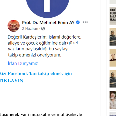
Bizi Facebook’tan takip etmek için
TIKLAYIN
i düşünerek yani murâkabe ve muhâsebeyle