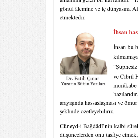
gönül âlemine ve iç dünyasına Al
etmektedir.
İhsan hass
İnsan bu b
kılmamaya 
“Şüphesiz 
ve Cibril 
murâkabe a
bazılarıdı
arayışında hassaslaşması ve ömür
şeklinde özetleyebiliriz.
Cüneyd-i Bağdâdî’nin kalbi sürek
düşüncelerden onu tasfiye etmek, 