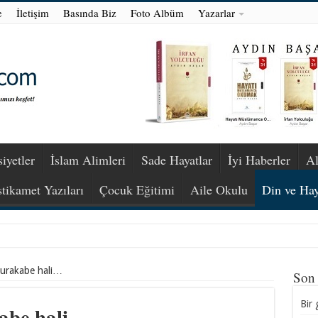
e
İletişim
Basında Biz
Foto Albüm
Yazarlar
iyetler
İslam Alimleri
Sade Hayatlar
İyi Haberler
Al
stikamet Yazıları
Çocuk Eğitimi
Aile Okulu
Din ve Hay
murakabe hali…
Son
Bir 
kabe hali…