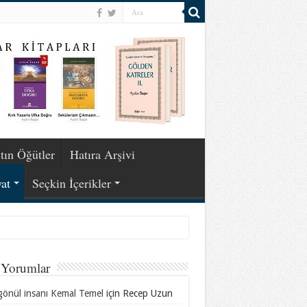
tın Öğütler
Hatıra Arşivi
at
Seçkin İçerikler
 Yorumlar
gönül insanı Kemal Temel
için
Recep Uzun