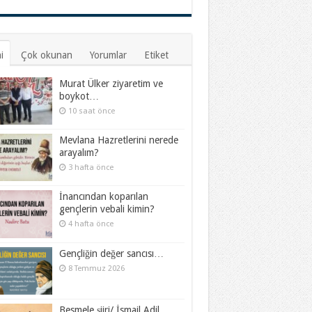
i
Çok okunan
Yorumlar
Etiket
Murat Ülker ziyaretim ve
boykot…
10 saat önce
Mevlana Hazretlerini nerede
arayalım?
3 hafta önce
İnancından koparılan
gençlerin vebali kimin?
4 hafta önce
Gençliğin değer sancısı…
8 Temmuz 2026
Besmele şiiri/ İsmail Adil