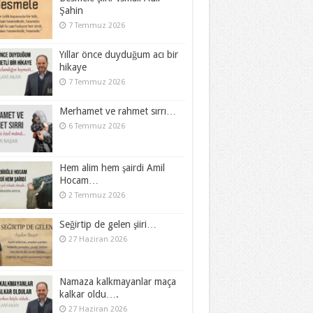
Şahin
7 Temmuz 2026
Yıllar önce duyduğum acı bir
hikaye
7 Temmuz 2026
Merhamet ve rahmet sırrı…
6 Temmuz 2026
Hem alim hem şairdi Amil
Hocam…
2 Temmuz 2026
Seğirtip de gelen şiiri…
27 Haziran 2026
Namaza kalkmayanlar maça
kalkar oldu….
27 Haziran 2026