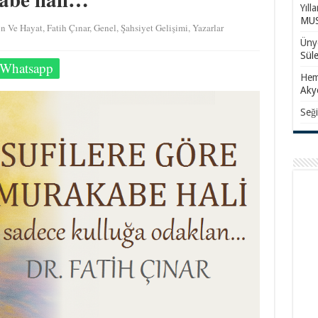
Yıll
MUS
n Ve Hayat
,
Fatih Çınar
,
Genel
,
Şahsiyet Gelişimi
,
Yazarlar
Ünye
Sül
Whatsapp
Hem
Aky
Seği