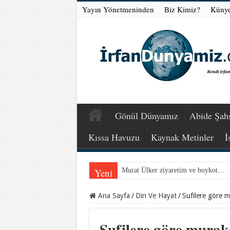
Yayın Yönetmeninden
Biz Kimiz?
Küny
Gönül Dünyamız
Abide Şahs
Kıssa Havuzu
Kaynak Metinler
İ
Yeni
Murat Ülker ziyaretim ve boykot…
Ana Sayfa
/
Din Ve Hayat
/
Sufilere göre 
Sufilere göre mura