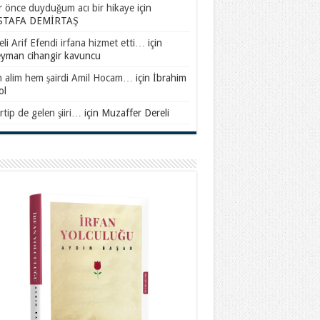
ar önce duyduğum acı bir hikaye
için
TAFA DEMİRTAŞ
li Arif Efendi irfana hizmet etti…
için
eyman cihangir kavuncu
 alim hem şairdi Amil Hocam…
için
İbrahim
ol
rtip de gelen şiiri…
için
Muzaffer Dereli