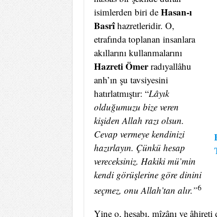
Hasan-ı
isimlerden biri de
Basrî
hazretleridir. O,
etrafında toplanan insanlara
akıllarını kullanmalarını
Hazreti Ömer
radıyallâhu
anh’ın şu tavsiyesini
hatırlatmıştır: “
Lâyık
olduğumuzu bize veren
kişiden Allah razı olsun.
Cevap vermeye kendinizi
hazırlayın. Çünkü hesap
vereceksiniz. Hakiki mü’min
kendi görüşlerine göre dinini
6
seçmez, onu Allah’tan alır.”
Yine o, hesabı, mîzânı ve âhiret