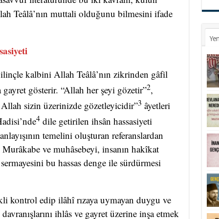
lah Teâlâ’nın muttali olduğunu bilmesini ifade
Yen
asiyeti
ilinçle kalbini Allah Teâlâ’nın zikrinden gâfil
2
gayret gösterir. “Allah her şeyi gözetir”
,
3
Allah sizin üzerinizde gözetleyicidir”
âyetleri
4
Hadisi’nde
dile getirilen ihsân hassasiyeti
nlayışının temelini oluşturan referanslardan
r. Murâkabe ve muhâsebeyi, insanın hakîkat
 sermayesini bu hassas denge ile sürdürmesi
li kontrol edip ilâhî rızaya uymayan duygu ve
davranışlarını ihlâs ve gayret üzerine inşa etmek