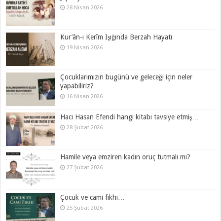
28 Nisan 2026
Kur’ân-ı Kerîm Işığında Berzah Hayatı
19 Nisan 2026
Çocuklarımızın bugünü ve geleceği için neler
yapabiliriz?
16 Nisan 2026
Hacı Hasan Efendi hangi kitabı tavsiye etmiş…
28 Şubat 2026
Hamile veya emziren kadın oruç tutmalı mı?
27 Şubat 2026
Çocuk ve cami fıkhı…
25 Şubat 2026