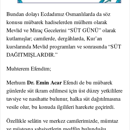
Bundan dolayı Ecdadımız Osmanlılarda da söz
konusu mübarek hadiselerden mülhem olarak
Mevlid ve Miraç Gecelerini “SÜT GÜNÜ” olarak
kutlamışlar; camilerde, dergâhlarda, Kur’an
kurslarında Mevlid programları ve sonrasında “SÜT
DAĞITMIŞLARDIR.”
Muhterem Efendim;
Dr. Emin Acar
Merhum
Efendi de bu mübarek
günlerde süt ikram edilmesi için üst düzey yetkililere
tavsiye ve nasihatte bulunur, halka süt dağıtılmasına
vesile olur, bu konuda ilgilileri harekete geçirirdi.
Özellikle selâtin ve merkez camilerimizde, mümtaz
ve müstesna şahsiyetlerin medfûn bulunduğu