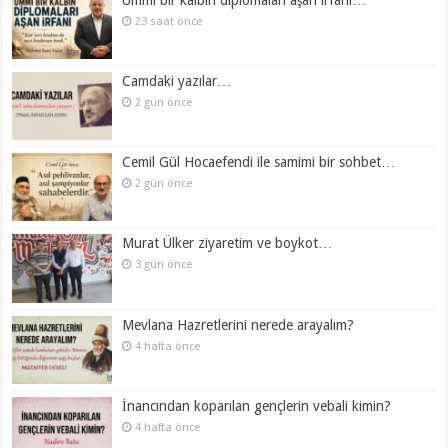
23 saat önce
Camdaki yazılar…
2 gün önce
Cemil Gül Hocaefendi ile samimi bir sohbet…
2 gün önce
Murat Ülker ziyaretim ve boykot…
3 gün önce
Mevlana Hazretlerini nerede arayalım?
4 hafta önce
İnancından koparılan gençlerin vebali kimin?
4 hafta önce