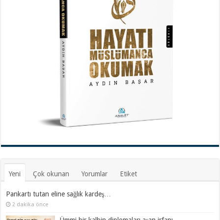
Yeni
Çok okunan
Yorumlar
Etiket
Pankartı tutan eline sağlık kardeş…
2 dakika önce
Ümmi bir kalbin diplomaları aşan irfanı…