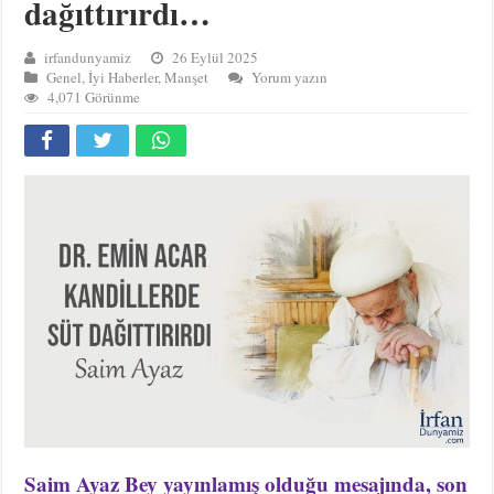
dağıttırırdı…
irfandunyamiz
26 Eylül 2025
Genel
,
İyi Haberler
,
Manşet
Yorum yazın
4,071 Görünme
Saim Ayaz Bey yayınlamış olduğu mesajında, son