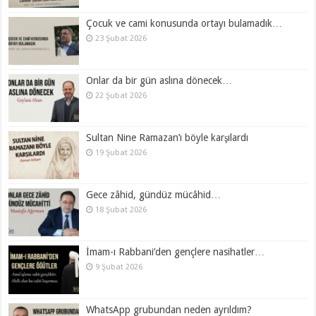
Çocuk ve cami konusunda ortayı bulamadık…
23 Şubat 2026
Onlar da bir gün aslına dönecek…
22 Şubat 2026
Sultan Nine Ramazan’ı böyle karşılardı
19 Şubat 2026
Gece zâhid, gündüz mücâhid…
18 Şubat 2026
İmam-ı Rabbani’den gençlere nasihatler…
9 Şubat 2026
WhatsApp grubundan neden ayrıldım?