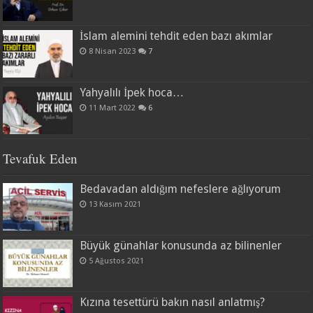
İslam alemini tehdit eden bazı akımlar
8 Nisan 2023
7
Yahyalılı İpek hoca…
11 Mart 2022
6
Tevafuk Eden
Bedavadan aldığım nefeslere ağlıyorum
13 Kasım 2021
Büyük günahlar konusunda az bilinenler
5 Ağustos 2021
Kızına tesettürü bakın nasıl anlatmış?