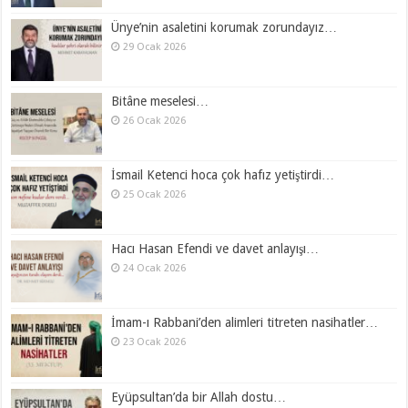
Ünye’nin asaletini korumak zorundayız…
29 Ocak 2026
Bitâne meselesi…
26 Ocak 2026
İsmail Ketenci hoca çok hafız yetiştirdi…
25 Ocak 2026
Hacı Hasan Efendi ve davet anlayışı…
24 Ocak 2026
İmam-ı Rabbani’den alimleri titreten nasihatler…
23 Ocak 2026
Eyüpsultan’da bir Allah dostu…