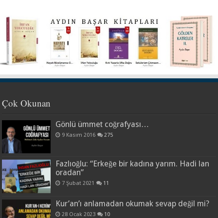
Çok Okunan
Gönlü ümmet coğrafyası…
9 Kasım 2016
275
Fazlıoğlu: “Erkeğe bir kadına yarım. Hadi lan
oradan”
7 Şubat 2021
11
Kur’an’ı anlamadan okumak sevap değil mi?
28 Ocak 2023
10