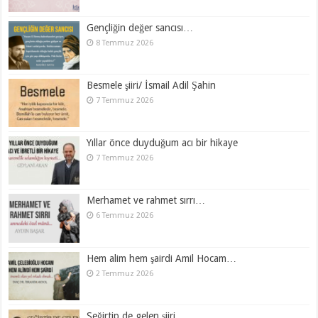
Gençliğin değer sancısı…
8 Temmuz 2026
Besmele şiiri/ İsmail Adil Şahin
7 Temmuz 2026
Yıllar önce duyduğum acı bir hikaye
7 Temmuz 2026
Merhamet ve rahmet sırrı…
6 Temmuz 2026
Hem alim hem şairdi Amil Hocam…
2 Temmuz 2026
Seğirtip de gelen şiiri…