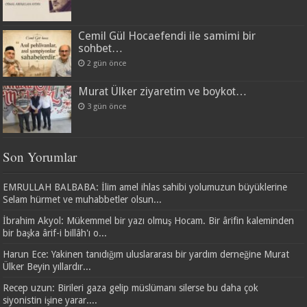
Cemil Gül Hocaefendi ile samimi bir
sohbet…
2 gün önce
Murat Ülker ziyaretim ve boykot…
3 gün önce
Son Yorumlar
EMRULLAH BALBABA: İlim amel ihlas sahibi yolumuzun büyüklerine
Selam hürmet ve muhabbetler olsun...
İbrahim Akyol: Mükemmel bir yazı olmuş Hocam. Bir ârifin kaleminden
bir başka ârif-i billâh'ı o...
Harun Ece: Yakinen tanıdığım uluslararası bir yardım derneğine Murat
Ülker Beyin yıllardır...
Recep uzun: Birileri gaza gelip müslümanı silerse bu daha çok
siyonistin işine yarar....