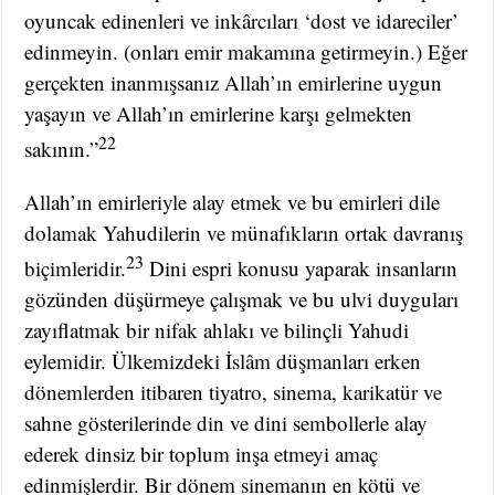
oyuncak edinenleri ve inkârcıları ‘dost ve idareciler’
edinmeyin. (onları emir makamına getirmeyin.) Eğer
gerçekten inanmışsanız Allah’ın emirlerine uygun
yaşayın ve Allah’ın emirlerine karşı gelmekten
22
sakının.”
Allah’ın emirleriyle alay etmek ve bu emirleri dile
dolamak Yahudilerin ve münafıkların ortak davranış
23
biçimleridir.
Dini espri konusu yaparak insanların
gözünden düşürmeye çalışmak ve bu ulvi duyguları
zayıflatmak bir nifak ahlakı ve bilinçli Yahudi
eylemidir. Ülkemizdeki İslâm düşmanları erken
dönemlerden itibaren tiyatro, sinema, karikatür ve
sahne gösterilerinde din ve dini sembollerle alay
ederek dinsiz bir toplum inşa etmeyi amaç
edinmişlerdir. Bir dönem sinemanın en kötü ve