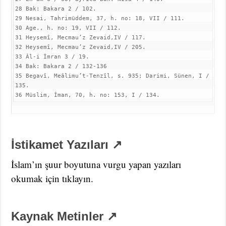
28 Bak: Bakara 2 / 102.

29 Nesai, Tahrimüddem, 37, h. no: 18, VII / 111.

30 Age., h. no: 19, VII / 112.

31 Heysemî, Mecmau’z Zevaid,IV / 117.

32 Heysemî, Mecmau’z Zevaid,IV / 205.

33 Âl-i İmran 3 / 19.

34 Bak: Bakara 2 / 132-136

35 Begavî, Meâlimu’t-Tenzîl, s. 935; Darimi, Sünen, I / 
135.

36 Müslim, İman, 70, h. no: 153, I / 134.
İstikamet Yazıları ↗
İslam’ın şuur boyutuna vurgu yapan yazıları
okumak için tıklayın.
Kaynak Metinler ↗