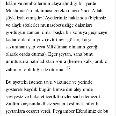
İslâm ve sembollerinin alaya alındığı bir yerde
Müslüman’ın takınması gereken tavrı Yüce Allah
şöyle izah etmiştir: “Ayetlerimiz hakkında
(biçimsiz
ve alaylı sözlerle) münasebetsizliğe dalanları
gördüğün zaman, onlar başka bir konuya geçinceye
kadar onlardan yüz çevir (tavır göster, karşı
savunmanı yap veya Müslüman olmanın gereği
olarak orada durma). Eğer şeytan, sana bunu
unutturursa hatırladıktan sonra (hemen kalk) artık o
27
zalimler topluluğu ile oturma.”
Bu ayetteki istenen tavrı vaktinde ve yerinde
gösterebilseydik bugün kimse din aleyhinde
seviyesiz ve hakaret içerikli sözler sarf edemezdi.
Zulüm karşısında dilsiz şeytan kesilmek büyük
şeytanlara cesaret verdi. Peygamber Efendimiz de bu