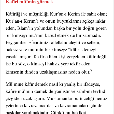
Kafiri mü’min görmek
Kâfirliği ve müşrikliği Kur’an-ı Kerim ile sabit olan;
Kur’an-ı Kerim’i ve onun buyruklarını açıkça inkâr
eden, İslâm’ın yolundan başka bir yolu doğru gören
bir kimseyi mü’min kabul etmek de bir sapmadır.
Peygamber Efendimiz sallellahu aleyhi ve sellem,
haksız yere mü’min bir kimseye “kâfir” demeyi
yasaklamıştır. Tekfir edilen kişi gerçekten kâfir değil
ise bu söz, o kimseyi haksız yere tekfir eden
7
kimsenin dinden uzaklaşmasına neden olur.
Mü’mine kâfir demek nasıl ki yanlış bir ifadeyse,
kâfire mü’min demek de yanlıştır ve sahibini tevhidî
çizgiden uzaklaştırır. Müslümanlar bu inceliği henüz
yeterince kavrayamadılar ve kavramamaları için de
baskılar yapılmaktadır. Çünkü bu hakikat