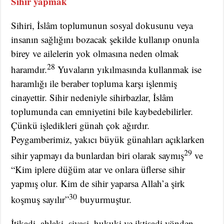
Sihir yapmak
Sihiri, İslâm toplumunun sosyal dokusunu veya
insanın sağlığını bozacak şekilde kullanıp onunla
birey ve ailelerin yok olmasına neden olmak
28
haramdır.
Yuvaların yıkılmasında kullanmak ise
haramlığı ile beraber topluma karşı işlenmiş
cinayettir. Sihir nedeniyle sihirbazlar, İslâm
toplumunda can emniyetini bile kaybedebilirler.
Çünkü işledikleri günah çok ağırdır.
Peygamberimiz, yakıcı büyük günahları açıklarken
29
sihir yapmayı da bunlardan biri olarak saymış
ve
“Kim iplere düğüm atar ve onlara üflerse sihir
yapmış olur. Kim de sihir yaparsa Allah’a şirk
30
koşmuş sayılır”
buyurmuştur.
İtikadi, ahlaki, siyasi, hukuki ve iktisadi yönden