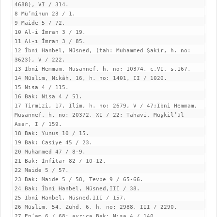
4688), VI / 314.

8 Mü’minun 23 / 1.

9 Maide 5 / 72.

10 Al-i İmran 3 / 19.

11 Al-i İmran 3 / 85.

12 İbni Hanbel, Müsned, (tah: Muhammed Şakir, h. no: 
3623), V / 222.

13 İbni Hemmam, Musannef, h. no: 10374, c.VI, s.167.

14 Müslim, Nikâh, 16, h. no: 1401, II / 1020.

15 Nisa 4 / 115.

16 Bak: Nisa 4 / 51.

17 Tirmizi, 17, İlim, h. no: 2679, V / 47;İbni Hemmam, 
Musannef, h. no: 20372, XI / 22; Tahavi, Müşkil’ül 
Asar, I / 159.

18 Bak: Yunus 10 / 15.

19 Bak: Casiye 45 / 23.

20 Muhammed 47 / 8-9.

21 Bak: İnfitar 82 / 10-12.

22 Maide 5 / 57.

23 Bak: Maide 5 / 58, Tevbe 9 / 65-66.

24 Bak: İbni Hanbel, Müsned,III / 38.

25 İbni Hanbel, Müsned,III / 157.

26 Müslim, 54, Zühd, 6, h. no: 2988, III / 2290.

27 En’am 6 / 68; ayrıca Bak: Nisa 4 / 140.
