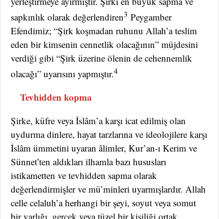
yerleştirmeye ayırmıştır. Şirki en büyük sapma ve
3
sapkınlık olarak değerlendiren
Peygamber
Efendimiz; “Şirk koşmadan ruhunu Allah’a teslim
eden bir kimsenin cennetlik olacağının” müjdesini
verdiği gibi “Şirk üzerine ölenin de cehennemlik
4
olacağı” uyarısını yapmıştır.
Tevhidden kopma
Şirke, küfre veya İslâm’a karşı icat edilmiş olan
uydurma dinlere, hayat tarzlarına ve ideolojilere karşı
İslâm ümmetini uyaran âlimler, Kur’an-ı Kerim ve
Sünnet’ten aldıkları ilhamla bazı hususları
istikametten ve tevhidden sapma olarak
değerlendirmişler ve mü’minleri uyarmışlardır. Allah
celle celaluh’a herhangi bir şeyi, soyut veya somut
bir varlığı, gerçek veya tüzel bir kişiliği ortak