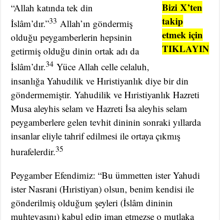
Bizi
X’ten
“Allah katında tek din
takip
33
İslâm’dır.”
Allah’ın göndermiş
etmek için
olduğu peygamberlerin hepsinin
TIKLAYIN
getirmiş olduğu dinin ortak adı da
34
İslâm’dır.
Yüce Allah celle celaluh,
insanlığa Yahudilik ve Hıristiyanlık diye bir din
göndermemiştir. Yahudilik ve Hıristiyanlık Hazreti
Musa aleyhis selam ve Hazreti İsa aleyhis selam
peygamberlere gelen tevhit dininin sonraki yıllarda
insanlar eliyle tahrif edilmesi ile ortaya çıkmış
35
hurafelerdir.
Peygamber Efendimiz: “Bu ümmetten ister Yahudi
ister Nasrani (Hıristiyan) olsun, benim kendisi ile
gönderilmiş olduğum şeyleri (İslâm dininin
muhtevasını) kabul edip iman etmezse o mutlaka