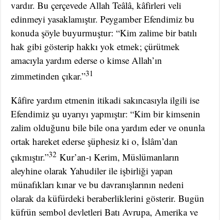
vardır. Bu çerçevede Allah Teâlâ, kâfirleri veli
edinmeyi yasaklamıştır. Peygamber Efendimiz bu
konuda şöyle buyurmuştur: “Kim zalime bir batılı
hak gibi gösterip hakkı yok etmek; çürütmek
amacıyla yardım ederse o kimse Allah’ın
31
zimmetinden çıkar.”
Kâfire yardım etmenin itikadi sakıncasıyla ilgili ise
Efendimiz şu uyarıyı yapmıştır: “Kim bir kimsenin
zalim olduğunu bile bile ona yardım eder ve onunla
ortak hareket ederse şüphesiz ki o, İslâm’dan
32
çıkmıştır.”
Kur’an-ı Kerim, Müslümanların
aleyhine olarak Yahudiler ile işbirliği yapan
münafıkları kınar ve bu davranışlarının nedeni
olarak da küfürdeki beraberliklerini gösterir. Bugün
küfrün sembol devletleri Batı Avrupa, Amerika ve