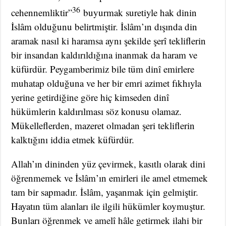
36
cehennemliktir”
buyurmak suretiyle hak dinin
İslâm olduğunu belirtmiştir. İslâm’ın dışında din
aramak nasıl ki haramsa aynı şekilde şerî tekliflerin
bir insandan kaldırıldığına inanmak da haram ve
küfürdür. Peygamberimiz bile tüm dinî emirlere
muhatap olduğuna ve her bir emri azimet fıkhıyla
yerine getirdiğine göre hiç kimseden dinî
hükümlerin kaldırılması söz konusu olamaz.
Mükelleflerden, mazeret olmadan şeri tekliflerin
kalktığını iddia etmek küfürdür.
Allah’ın dininden yüz çevirmek, kasıtlı olarak dini
öğrenmemek ve İslâm’ın emirleri ile amel etmemek
tam bir sapmadır. İslâm, yaşanmak için gelmiştir.
Hayatın tüm alanları ile ilgili hükümler koymuştur.
Bunları öğrenmek ve amelî hâle getirmek ilahi bir