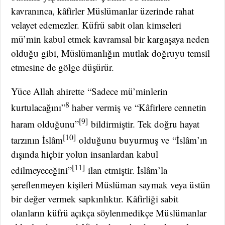
kavranınca, kâfirler Müslümanlar üzerinde rahat
velayet edemezler. Küfrü sabit olan kimseleri
mü’min kabul etmek kavramsal bir kargaşaya neden
olduğu gibi, Müslümanlığın mutlak doğruyu temsil
etmesine de gölge düşürür.
Yüce Allah ahirette “Sadece mü’minlerin
8
kurtulacağını”
haber vermiş ve “Kâfirlere cennetin
[9]
haram olduğunu”
bildirmiştir. Tek doğru hayat
[10]
tarzının İslâm
olduğunu buyurmuş ve “İslâm’ın
dışında hiçbir yolun insanlardan kabul
[11]
edilmeyeceğini”
ilan etmiştir. İslâm’la
şereflenmeyen kişileri Müslüman saymak veya üstün
bir değer vermek sapkınlıktır. Kâfirliği sabit
olanların küfrü açıkça söylenmedikçe Müslümanlar