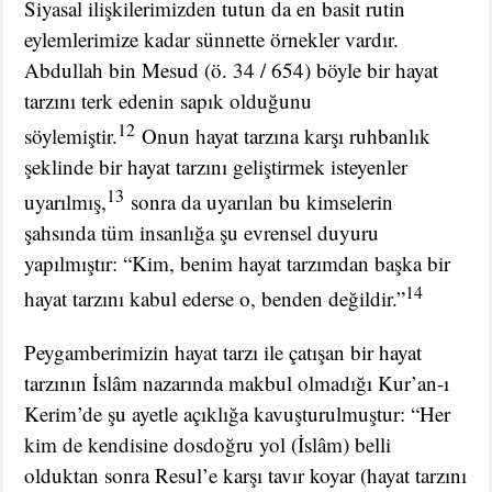
Siyasal ilişkilerimizden tutun da en basit rutin
eylemlerimize kadar sünnette örnekler vardır.
Abdullah bin Mesud (ö. 34 / 654) böyle bir hayat
tarzını terk edenin sapık olduğunu
12
söylemiştir.
Onun hayat tarzına karşı ruhbanlık
şeklinde bir hayat tarzını geliştirmek isteyenler
13
uyarılmış,
sonra da uyarılan bu kimselerin
şahsında tüm insanlığa şu evrensel duyuru
yapılmıştır: “Kim, benim hayat tarzımdan başka bir
14
hayat tarzını kabul ederse o, benden değildir.”
Peygamberimizin hayat tarzı ile çatışan bir hayat
tarzının İslâm nazarında makbul olmadığı Kur’an-ı
Kerim’de şu ayetle açıklığa kavuşturulmuştur: “Her
kim de kendisine dosdoğru yol (İslâm) belli
olduktan sonra Resul’e karşı tavır koyar (hayat tarzını