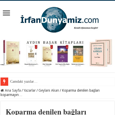
Cemil Gül Hocaefendi ile samimi bir sohbet…
Ana Sayfa
/
Yazarlar
/
Geylani Akan
/
Koparma denilen bağları
koparmayın…
Koparma denilen bağları