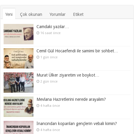
Yeni
Çok okunan
Yorumlar
Etiket
Camdaki yazılar…
16 saat önce
Cemil Gül Hocaefendi ile samimi bir sohbet…
1 gün önce
Murat Ülker ziyaretim ve boykot…
2 gün önce
Mevlana Hazretlerini nerede arayalım?
4 hafta önce
İnancından koparılan gençlerin vebali kimin?
4 hafta önce