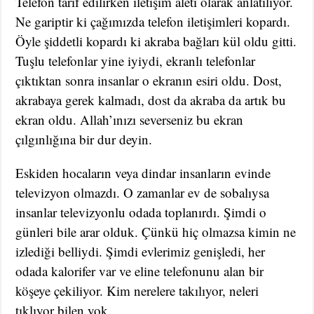
Telefon tarif edilirken iletişim aleti olarak anlatılıyor.
Ne gariptir ki çağımızda telefon iletişimleri kopardı.
Öyle şiddetli kopardı ki akraba bağları kül oldu gitti.
Tuşlu telefonlar yine iyiydi, ekranlı telefonlar
çıktıktan sonra insanlar o ekranın esiri oldu. Dost,
akrabaya gerek kalmadı, dost da akraba da artık bu
ekran oldu. Allah’ınızı severseniz bu ekran
çılgınlığına bir dur deyin.
Eskiden hocaların veya dindar insanların evinde
televizyon olmazdı. O zamanlar ev de sobalıysa
insanlar televizyonlu odada toplanırdı. Şimdi o
günleri bile arar olduk. Çünkü hiç olmazsa kimin ne
izlediği belliydi. Şimdi evlerimiz genişledi, her
odada kalorifer var ve eline telefonunu alan bir
köşeye çekiliyor. Kim nerelere takılıyor, neleri
tıklıyor bilen yok.