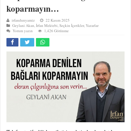
koparmayın…
irfandunyamiz
22 Kasım 2025
Geylani Akan
,
İrfan Mektebi
,
Seçkin İçerikler
,
Yazarlar
Yorum yazın
1,426 Görünme