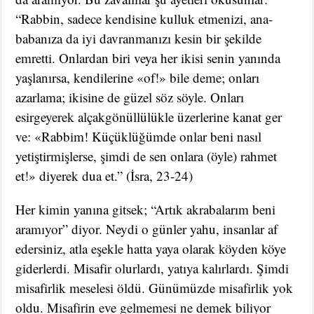
“Rabbin, sadece kendisine kulluk etmenizi, ana-
babanıza da iyi davranmanızı kesin bir şekilde
emretti. Onlardan biri veya her ikisi senin yanında
yaşlanırsa, kendilerine «of!» bile deme; onları
azarlama; ikisine de güzel söz söyle. Onları
esirgeyerek alçakgönüllülükle üzerlerine kanat ger
ve: «Rabbim! Küçüklüğümde onlar beni nasıl
yetiştirmişlerse, şimdi de sen onlara (öyle) rahmet
et!» diyerek dua et.” (İsra, 23-24)
Her kimin yanına gitsek; “Artık akrabalarım beni
aramıyor” diyor. Neydi o günler yahu, insanlar af
edersiniz, atla eşekle hatta yaya olarak köyden köye
giderlerdi. Misafir olurlardı, yatıya kalırlardı. Şimdi
misafirlik meselesi öldü. Günümüzde misafirlik yok
oldu. Misafirin eve gelmemesi ne demek biliyor