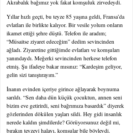
Akrabalık bağımız yok fakat komşuluk zirvedeydi.
Yıllar hızlı geçti, bu teyze 85 yaşına geldi, Fransa’da
evlatları ile birlikte kalıyor. Bir vesile yolum onların
ikamet ettiği şehre düştü. Telefon ile aradım;
“Müsaitse ziyaret edeceğim” dedim sevincinden
ağladı. Ziyaretine gittiğimde evlatları ve komşuları
yanındaydı. Meğerki sevincinden herkese telefon
etmiş. Şu ifadeye bakar mısınız: “Kardeşim geliyor,
gelin sizi tanıştırayım.”
İnanın evinden içeriye girince ağlayarak boynuma
sarıldı. “Sen daha dün küçük çocuktun, annen seni
bizim eve getirirdi, seni bağrımıza basardık” diyerek
gözlerinden dökülen yaşları sildi. Hey gidi insanlık
nerede kaldın şimdilerde? Görüyorsunuz değil mi,
bırakın teyzeyi halayı, komşular bile böyleydi.