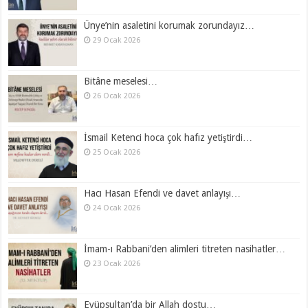
Ünye’nin asaletini korumak zorundayız…
29 Ocak 2026
Bitâne meselesi…
26 Ocak 2026
İsmail Ketenci hoca çok hafız yetiştirdi…
25 Ocak 2026
Hacı Hasan Efendi ve davet anlayışı…
24 Ocak 2026
İmam-ı Rabbani’den alimleri titreten nasihatler…
23 Ocak 2026
Eyüpsultan’da bir Allah dostu…