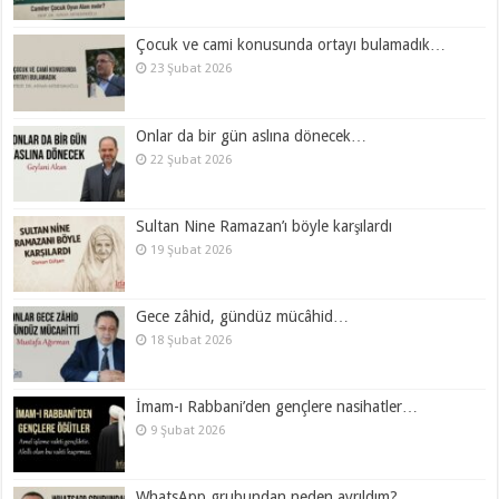
Çocuk ve cami konusunda ortayı bulamadık…
23 Şubat 2026
Onlar da bir gün aslına dönecek…
22 Şubat 2026
Sultan Nine Ramazan’ı böyle karşılardı
19 Şubat 2026
Gece zâhid, gündüz mücâhid…
18 Şubat 2026
İmam-ı Rabbani’den gençlere nasihatler…
9 Şubat 2026
WhatsApp grubundan neden ayrıldım?