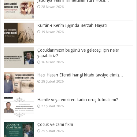
Japonya Fatih’i Nimetullah Yurt Hoca…
28 Nisan 2026
Kur’ân-ı Kerîm Işığında Berzah Hayatı
19 Nisan 2026
Çocuklarımızın bugünü ve geleceği için neler
yapabiliriz?
16 Nisan 2026
Hacı Hasan Efendi hangi kitabı tavsiye etmiş…
28 Şubat 2026
Hamile veya emziren kadın oruç tutmalı mı?
27 Şubat 2026
Çocuk ve cami fıkhı…
25 Şubat 2026