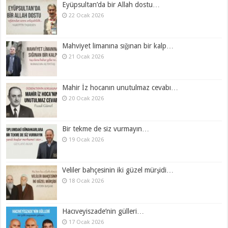
Eyüpsultan’da bir Allah dostu…
22 Ocak 2026
Mahviyet limanına sığınan bir kalp…
21 Ocak 2026
Mahir İz hocanın unutulmaz cevabı…
20 Ocak 2026
Bir tekme de siz vurmayın…
19 Ocak 2026
Veliler bahçesinin iki güzel mürşidi…
18 Ocak 2026
Hacıveyiszade’nin gülleri…
17 Ocak 2026