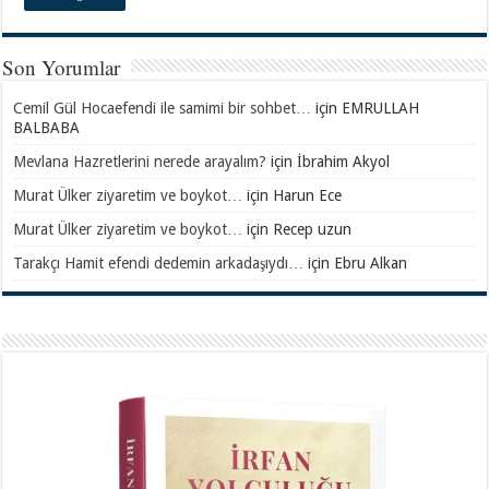
Son Yorumlar
Cemil Gül Hocaefendi ile samimi bir sohbet…
için
EMRULLAH
BALBABA
Mevlana Hazretlerini nerede arayalım?
için
İbrahim Akyol
Murat Ülker ziyaretim ve boykot…
için
Harun Ece
Murat Ülker ziyaretim ve boykot…
için
Recep uzun
Tarakçı Hamit efendi dedemin arkadaşıydı…
için
Ebru Alkan