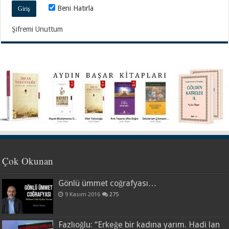
Beni Hatırla
Şifremi Unuttum
Çok Okunan
Gönlü ümmet coğrafyası…
9 Kasım 2016
275
Fazlıoğlu: “Erkeğe bir kadına yarım. Hadi lan