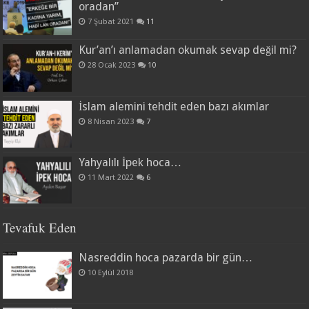
oradan”
7 Şubat 2021
11
Kur’an’ı anlamadan okumak sevap değil mi?
28 Ocak 2023
10
İslam alemini tehdit eden bazı akımlar
8 Nisan 2023
7
Yahyalılı İpek hoca…
11 Mart 2022
6
Tevafuk Eden
Nasreddin hoca pazarda bir gün…
10 Eylül 2018