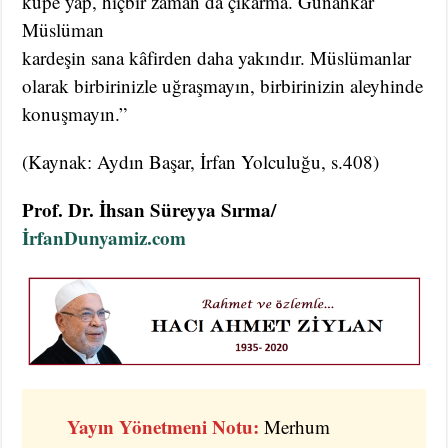
küpe yap, hiçbir zaman da çıkarma. Günahkâr
Müslüman
kardeşin sana kâfirden daha yakındır. Müslümanlar
olarak birbirinizle uğraşmayın, birbirinizin aleyhinde
konuşmayın.”
(Kaynak: Aydın Başar, İrfan Yolculuğu, s.408)
Prof.
Dr. İhsan Süreyya Sırma/
İrfanDunyamiz.com
Yayın Yönetmeni Notu:
Merhum