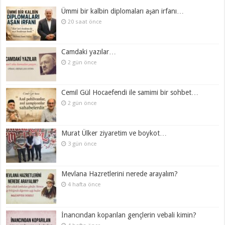
Ümmi bir kalbin diplomaları aşan irfanı…
20 saat önce
Camdaki yazılar…
2 gün önce
Cemil Gül Hocaefendi ile samimi bir sohbet…
2 gün önce
Murat Ülker ziyaretim ve boykot…
3 gün önce
Mevlana Hazretlerini nerede arayalım?
4 hafta önce
İnancından koparılan gençlerin vebali kimin?