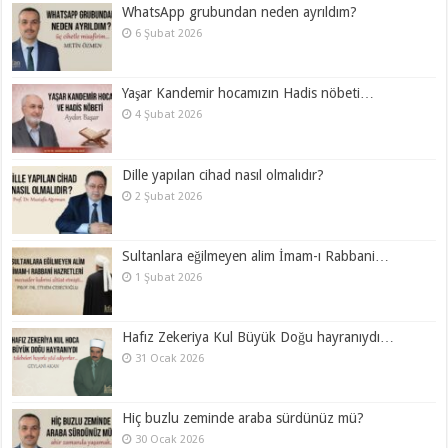
WhatsApp grubundan neden ayrıldım?
6 Şubat 2026
Yaşar Kandemir hocamızın Hadis nöbeti…
4 Şubat 2026
Dille yapılan cihad nasıl olmalıdır?
2 Şubat 2026
Sultanlara eğilmeyen alim İmam-ı Rabbani…
1 Şubat 2026
Hafız Zekeriya Kul Büyük Doğu hayranıydı…
31 Ocak 2026
Hiç buzlu zeminde araba sürdünüz mü?
30 Ocak 2026