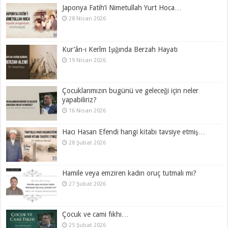
Japonya Fatih’i Nimetullah Yurt Hoca…
28 Nisan 2026
Kur’ân-ı Kerîm Işığında Berzah Hayatı
19 Nisan 2026
Çocuklarımızın bugünü ve geleceği için neler
yapabiliriz?
16 Nisan 2026
Hacı Hasan Efendi hangi kitabı tavsiye etmiş…
28 Şubat 2026
Hamile veya emziren kadın oruç tutmalı mı?
27 Şubat 2026
Çocuk ve cami fıkhı…
25 Şubat 2026