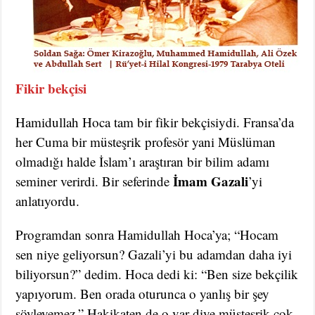
Fikir bekçisi
Hamidullah Hoca tam bir fikir bekçisiydi. Fransa’da
her Cuma bir müsteşrik profesör yani Müslüman
olmadığı halde İslam’ı araştıran bir bilim adamı
İmam Gazali
seminer verirdi. Bir seferinde
’yi
anlatıyordu.
Programdan sonra Hamidullah Hoca’ya; “Hocam
sen niye geliyorsun? Gazali’yi bu adamdan daha iyi
biliyorsun?” dedim. Hoca dedi ki: “Ben size bekçilik
yapıyorum. Ben orada oturunca o yanlış bir şey
söyleyemez.” Hakikaten de o var diye müsteşrik çok