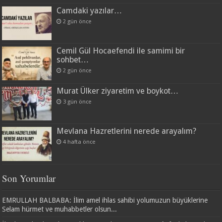
Camdaki yazılar…
2 gün önce
Cemil Gül Hocaefendi ile samimi bir
sohbet…
2 gün önce
Murat Ülker ziyaretim ve boykot…
3 gün önce
Mevlana Hazretlerini nerede arayalım?
4 hafta önce
Son Yorumlar
EMRULLAH BALBABA: İlim amel ihlas sahibi yolumuzun büyüklerine
Selam hürmet ve muhabbetler olsun...