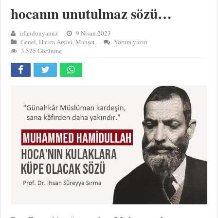
hocanın unutulmaz sözü…
irfandunyamiz
9 Nisan 2023
Genel
,
Hatıra Arşivi
,
Manşet
Yorum yazın
3,525 Görünme