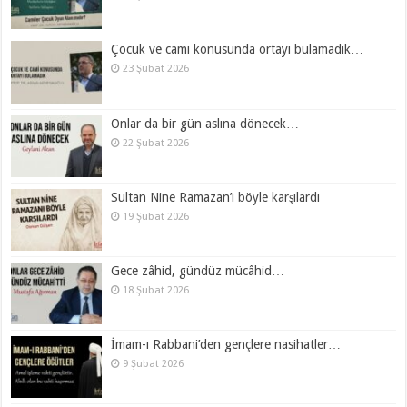
Çocuk ve cami konusunda ortayı bulamadık…
23 Şubat 2026
Onlar da bir gün aslına dönecek…
22 Şubat 2026
Sultan Nine Ramazan’ı böyle karşılardı
19 Şubat 2026
Gece zâhid, gündüz mücâhid…
18 Şubat 2026
İmam-ı Rabbani’den gençlere nasihatler…
9 Şubat 2026