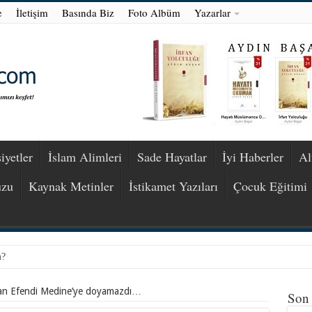
e
İletişim
Basında Biz
Foto Albüm
Yazarlar
iyetler
İslam Alimleri
Sade Hayatlar
İyi Haberler
Al
uzu
Kaynak Metinler
İstikamet Yazıları
Çocuk Eğitimi
m?
an Efendi Medine’ye doyamazdı…
Son