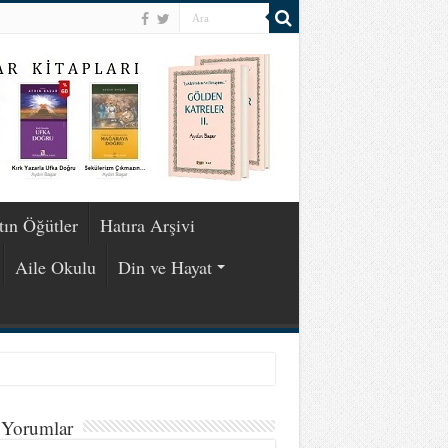
tın Öğütler
Hatıra Arşivi
Aile Okulu
Din ve Hayat
 Yorumlar