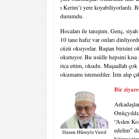
ı Kerim’i yere koyabiliyorlardı. 
durumdu.
Hocaları ile tanıştım. Genç, siyah
10 tane hafız var onları dinliyor
cüzü okuyorlar. Baştan birisini ok
okutuyor. Bu usülle hepsini kısa
rica ettim, okudu. Maşaallah çok
okumamı istemediler. İzin alıp çı
Bir ziyare
Arkadaşlar
Onüçyıldız
“Aslen Ko
edelim” de
bitirmişti