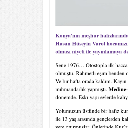
Konya’nın meşhur hafızların
Hasan Hüseyin Varol hocamızın 
olması niyeti ile yayınlamaya 
Sene 1976… Otostopla ilk hacca 
olmuştu. Rahmetli eşim benden ön
Ve bir hafta orada kaldım. Kayın
Medine-
mihmandarlık yapmıştı.
dönemde. Eski yapı evlerde kalı
Yolumuzun üstünde bir hafız kurs
ile 13 yaş arasında gençlerden kal
yere oturmuşlar. Önlerinde Kur’a