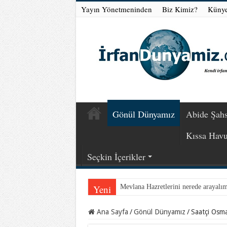
Yayın Yönetmeninden
Biz Kimiz?
Küny
Gönül Dünyamız
Abide Şahs
Kıssa Hav
Seçkin İçerikler
Yeni
Mevlana Hazretlerini nerede arayalı
Ana Sayfa
/
Gönül Dünyamız
/
Saatçi Osm