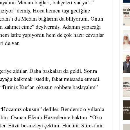
a’nın Meram bağları, bahçeleri var ya!..”
ziyor” demiş. Hoca hemen taşı gediğine
am’ı da Meram bağlarını da biliyorum. Onun
sen zahmet etme” deyivermiş. Adamın yapacağı
em latife yapıyordu hem de çok hazır cevaplar
i de var.
çeriye aldılar. Daha başkaları da geldi. Sonra
z ayağa kalkmak istedik, fakat müsaade etmedi.
 “Biriniz Kur’an okusun sohbete başlayalım”
. “Hocamız okusun” dediler. Bendeniz o yıllarda
dim. Osman Efendi Hazretlerine baktım. “Oku
ler. Eûzû besmeleyi çektim. Hûcûrât Sûresi’nin