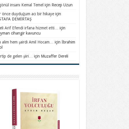
gönül insanı Kemal Temel
için
Recep Uzun
ar önce duyduğum acı bir hikaye
için
TAFA DEMİRTAŞ
li Arif Efendi irfana hizmet etti…
için
eyman cihangir kavuncu
 alim hem şairdi Amil Hocam…
için
İbrahim
ol
rtip de gelen şiiri…
için
Muzaffer Dereli