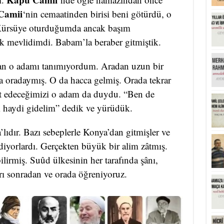
 Camii
‘nin cemaatinden birisi beni götürdü, o
 Kürsüye oturduğumda ancak başım
k mevlidimdi. Babam’la beraber gitmiştik.
an o adamı tanımıyordum. Aradan uzun bir
 oradaymış. O da hacca gelmiş. Orada tekrar
et edeceğimizi o adam da duydu. “Ben de
 haydi gidelim” dedik ve yürüdük.
lıdır. Bazı sebeplerle Konya’dan gitmişler ve
iyorlardı. Gerçekten büyük bir alim zâtmış.
lirmiş. Suûd ülkesinin her tarafında şânı,
arı sonradan ve orada öğreniyoruz.