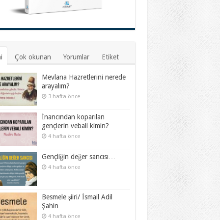
i
Çok okunan
Yorumlar
Etiket
Mevlana Hazretlerini nerede
arayalım?
3 hafta önce
İnancından koparılan
gençlerin vebali kimin?
4 hafta önce
Gençliğin değer sancısı…
4 hafta önce
Besmele şiiri/ İsmail Adil
Şahin
4 hafta önce