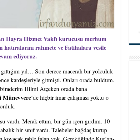
dan Hayra Hizmet Vakfı kurucusu merhum
hatıralarını rahmete ve Fatihalara vesile
devam ediyoruz.
gittiğim yıl… Son derece maceralı bir yolculuk
ce kardeşleriyle gitmişti. Onları orada buldum.
 biraderim Hilmi Atçeken orada bana
i Münevvere
‘de hiçbir imar çalışması yoktu o
yorduk.
u vardı. Merak ettim, bir gün içeri girdim. 10
abalık bir sınıf vardı. Talebeler bağdaş kurup
n koyacak rahle falan yok. Gerektiğinde Kur’an-