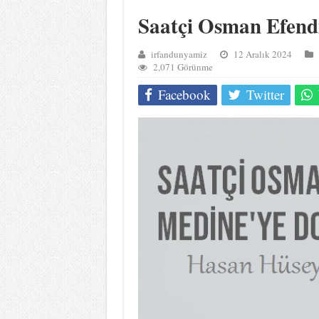
Saatçi Osman Efen
irfandunyamiz
12 Aralık 2024
2,071 Görünme
Facebook
Twitter