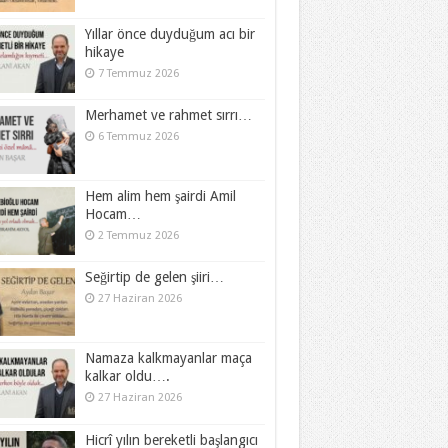
Yıllar önce duyduğum acı bir
hikaye
7 Temmuz 2026
Merhamet ve rahmet sırrı…
6 Temmuz 2026
Hem alim hem şairdi Amil
Hocam…
2 Temmuz 2026
Seğirtip de gelen şiiri…
27 Haziran 2026
Namaza kalkmayanlar maça
kalkar oldu….
27 Haziran 2026
Hicrî yılın bereketli başlangıcı