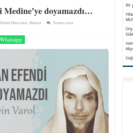
Bir 
di Medine’ye doyamazdı…
Yıll
MUS
Gönül Dünyamız
,
Manşet
Yorum yazın
Ünye
Sül
Whatsapp
Hem
Aky
Seği