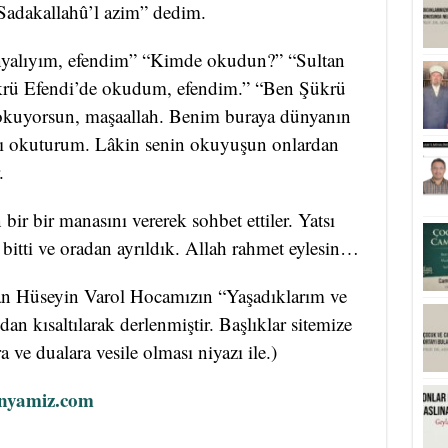
Sadakallahû’l azim” dedim.
onyalıyım, efendim” “Kimde okudun?” “Sultan
krü Efendi’de okudum, efendim.” “Ben Şükrü
ı okuyorsun, maşaallah. Benim buraya dünyanın
ları okuturum. Lâkin senin okuyuşun onlardan
.
r bir manasını vererek sohbet ettiler. Yatsı
bitti ve oradan ayrıldık. Allah rahmet eylesin…
n Hüseyin Varol Hocamızın “Yaşadıklarım ve
an kısaltılarak derlenmiştir. Başlıklar sitemize
ra ve dualara vesile olması niyazı ile.)
nyamiz.com