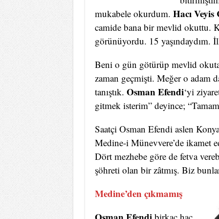
Hacı Veyis
mukabele okurdum.
camide bana bir mevlid okuttu.
görünüyordu. 15 yaşındaydım. İl
Beni o gün götürüp mevlid okut
zaman geçmişti. Meğer o adam da
Osman Efendi
tanıştık.
‘yi ziyar
gitmek isterim” deyince; “Tamam
Saatçi Osman Efendi aslen Konya’
Medine-i Münevvere’de ikamet ed
Dört mezhebe göre de fetva verebi
şöhreti olan bir zâtmış. Biz bunl
Medine’den çıkmamış
Osman Efendi
birkaç hac