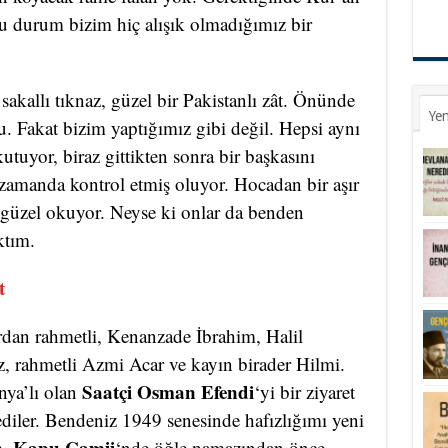
Bu durum bizim hiç alışık olmadığımız bir
 sakallı tıknaz, güzel bir Pakistanlı zât. Önünde
Yen
du. Fakat bizim yaptığımız gibi değil. Hepsi aynı
utuyor, biraz gittikten sonra bir başkasını
 zamanda kontrol etmiş oluyor. Hocadan bir aşır
 güzel okuyor. Neyse ki onlar da benden
ktım.
t
dan rahmetli, Kenanzade İbrahim, Halil
, rahmetli Azmi Acar ve kayın birader Hilmi.
Saatçi Osman Efendi
nya’lı olan
‘yi bir ziyaret
diler. Bendeniz 1949 senesinde hafızlığımı yeni
Kapu Camii
m.
‘nde öğle namazından önce