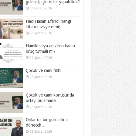
geleceği için neler yapabiliriz?
16 Nisan 2026
Hacı Hasan Efendi hangi
kitabı tavsiye etmiş…
28 Şubat 2026
Hamile veya emziren kadın
oruç tutmalı mı?
27 Şubat 2026
Çocuk ve cami fıkhı…
25 Şubat 2026
Çocuk ve cami konusunda
ortayı bulamadık…
23 Şubat 2026
Onlar da bir gün aslına
dönecek…
22 Şubat 2026