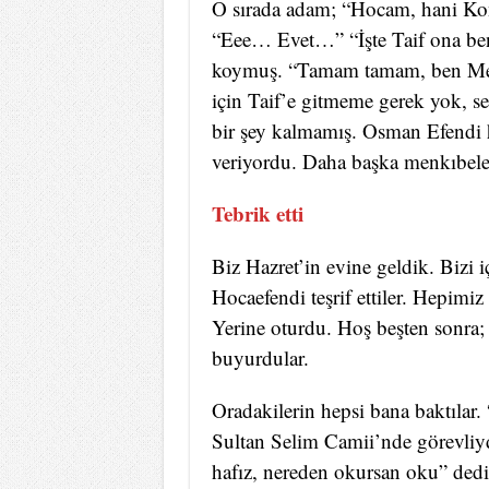
O sırada adam; “Hocam, hani Kony
“Eee… Evet…” “İşte Taif ona ben
koymuş. “Tamam tamam, ben Mer
için Taif’e gitmeme gerek yok, 
bir şey kalmamış. Osman Efendi h
veriyordu. Daha başka menkıbeler
Tebrik etti
Biz Hazret’in evine geldik. Bizi i
Hocaefendi teşrif ettiler. Hepimi
Yerine oturdu. Hoş beşten sonra;
buyurdular.
Oradakilerin hepsi bana baktılar
Sultan Selim Camii’nde görevliy
hafız, nereden okursan oku” dedi