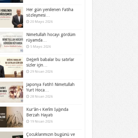
Her gün yenilenen Fatiha
sözleşmesi…
20 Mayıs 2026
Nimetullah hocayı gördüm
rüyamda…
5 Mayıs 2026
Değerli babalar bu satırlar
sizler için…
29 Nisan 2026
Japonya Fatih’i Nimetullah
Yurt Hoca…
28 Nisan 2026
Kur’ân-ı Kerîm Işığında
Berzah Hayatı
19 Nisan 2026
Çocuklarımızın bugünü ve