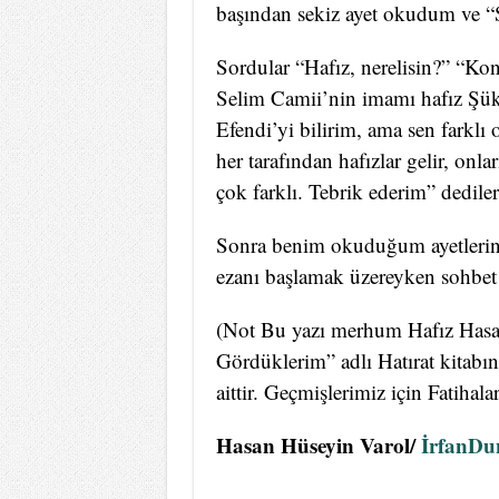
başından sekiz ayet okudum ve “
Sordular “Hafız, nerelisin?” “K
Selim Camii’nin imamı hafız Şü
Efendi’yi bilirim, ama sen farkl
her tarafından hafızlar gelir, on
çok farklı. Tebrik ederim” dediler
Sonra benim okuduğum ayetlerin bi
ezanı başlamak üzereyken sohbet 
(Not Bu yazı merhum Hafız Hasa
Gördüklerim” adlı Hatırat kitabınd
aittir. Geçmişlerimiz için Fatihala
Hasan Hüseyin Varol/
İrfanDu