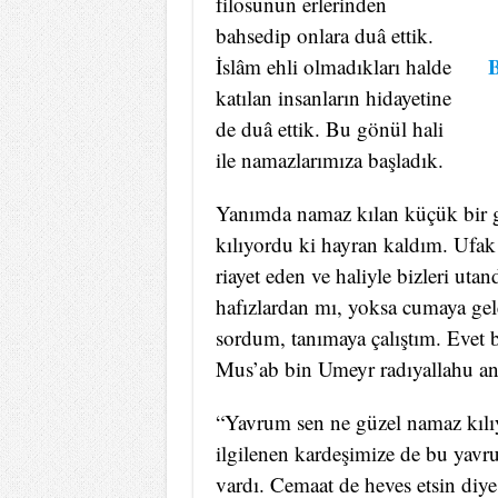
filosunun erlerinden
bahsedip onlara duâ ettik.
B
İslâm ehli olmadıkları halde
katılan insanların hidayetine
de duâ ettik. Bu gönül hali
ile namazlarımıza başladık.
Yanımda namaz kılan küçük bir g
kılıyordu ki hayran kaldım. Ufak b
riayet eden ve haliyle bizleri uta
hafızlardan mı, yoksa cumaya ge
sordum, tanımaya çalıştım. Evet 
Mus’ab bin Umeyr radıyallahu anh
“Yavrum sen ne güzel namaz kıl
ilgilenen kardeşimize de bu yavruc
vardı. Cemaat de heves etsin diye