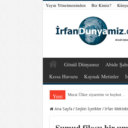
Yayın Yönetmeninden
Biz Kimiz?
Küny
Gönül Dünyamız
Abide Şahs
Kıssa Havuzu
Kaynak Metinler
İ
Yeni
Murat Ülker ziyaretim ve boykot…
Ana Sayfa
/
Seçkin İçerikler
/
İrfan Mekteb
Sumud filosu bir u