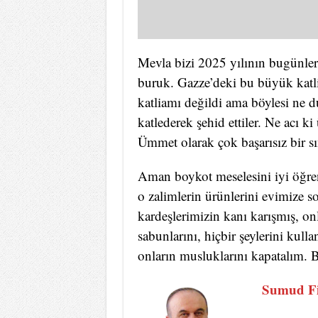
Mevla bizi 2025 yılının bugünleri
buruk. Gazze’deki bu büyük katlia
katliamı değildi ama böylesi ne
katlederek şehid ettiler. Ne acı 
Ümmet olarak çok başarısız bir sı
Aman boykot meselesini iyi öğren
o zalimlerin ürünlerini evimize s
kardeşlerimizin kanı karışmış, onl
sabunlarını, hiçbir şeylerini kull
onların musluklarını kapatalım. B
Sumud Fi