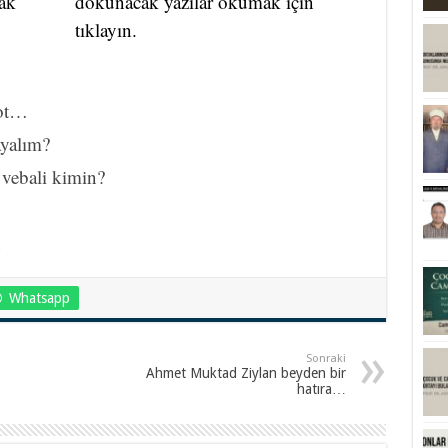
mak
dokunacak yazılar okumak için
tıklayın.
kot…
ayalım?
 vebali kimin?
n
Whatsapp
Sonraki
Ahmet Muktad Ziylan beyden bir
hatıra…