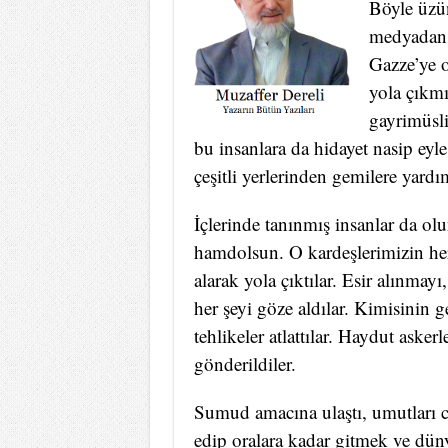
Böyle üzü
medyadan, 
Gazze’ye o
yola çıkmı
gayrimüsli
bu insanlara da hidayet nasip eyl
çeşitli yerlerinden gemilere yardı
İçlerinde tanınmış insanlar da o
hamdolsun. O kardeşlerimizin her
alarak yola çıktılar. Esir alınmay
her şeyi göze aldılar. Kimisinin g
tehlikeler atlattılar. Haydut askerl
gönderildiler.
Sumud amacına ulaştı, umutları c
edip oralara kadar gitmek ve dün