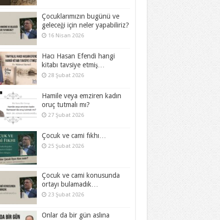
Çocuklarımızın bugünü ve
geleceği için neler yapabiliriz?
16 Nisan 2026
Hacı Hasan Efendi hangi
kitabı tavsiye etmiş…
28 Şubat 2026
Hamile veya emziren kadın
oruç tutmalı mı?
27 Şubat 2026
Çocuk ve cami fıkhı…
25 Şubat 2026
Çocuk ve cami konusunda
ortayı bulamadık…
23 Şubat 2026
Onlar da bir gün aslına