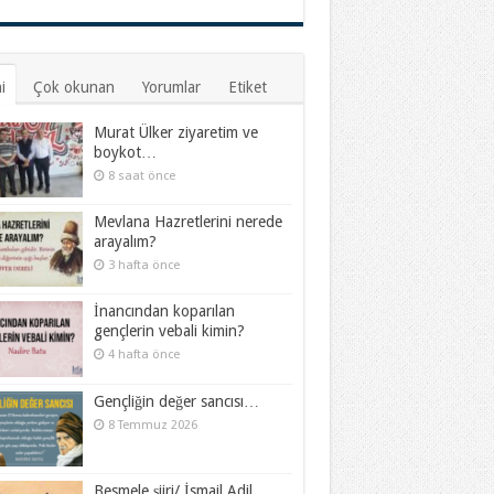
i
Çok okunan
Yorumlar
Etiket
Murat Ülker ziyaretim ve
boykot…
8 saat önce
Mevlana Hazretlerini nerede
arayalım?
3 hafta önce
İnancından koparılan
gençlerin vebali kimin?
4 hafta önce
Gençliğin değer sancısı…
8 Temmuz 2026
Besmele şiiri/ İsmail Adil