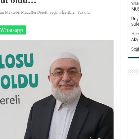
Yıll
MUS
fan Mektebi
,
Muzaffer Dereli
,
Seçkin İçerikler
,
Yazarlar
Ünye
Sül
Whatsapp
Hem
Aky
Seği