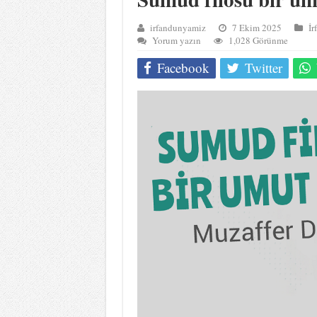
irfandunyamiz
7 Ekim 2025
İr
Yorum yazın
1,028 Görünme
Facebook
Twitter