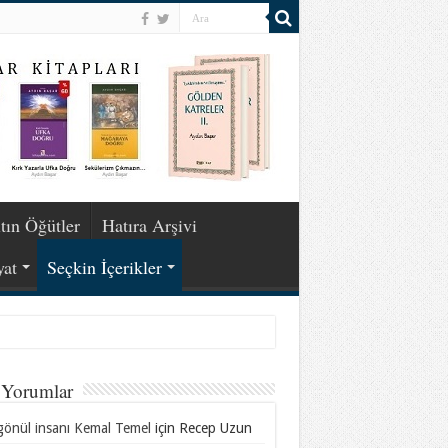
tın Öğütler
Hatıra Arşivi
yat
Seçkin İçerikler
 Yorumlar
gönül insanı Kemal Temel
için
Recep Uzun