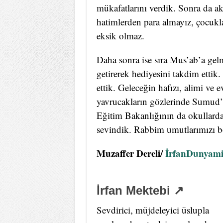
mükafatlarını verdik. Sonra da a
hatimlerden para almayız, çocukla
eksik olmaz.
Daha sonra ise sıra Mus’ab’a gelm
getirerek hediyesini takdim ettik
ettik. Geleceğin hafızı, alimi ve e
yavrucakların gözlerinde Sumud’u
Eğitim Bakanlığının da okullard
sevindik. Rabbim umutlarımızı b
Muzaffer Dereli/
İrfanDunyami
İrfan Mektebi ↗
Sevdirici, müjdeleyici üslupla