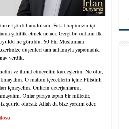
ne eriştirdi hamdolsun. Fakat hepimizin içi
ma şahitlik etmek ne acı. Gerçi bu onların ilk
 duyuldu ne görüldü. 60 bin Müslümanı
ki üzerimize düşenleri tam anlamıyla yapamadık.
nav verdik.
elim ve ihmal etmeyelim kardeşlerim. Ne olur,
okmayalım. O malum içeceklerin içine Filistinli
arı içmeyelim. Onların deterjanlarını,
anmayalım. Onlar paraya tapan bir millettir,
iz şuurlu olursak Allah da bize yardım eder.
losu