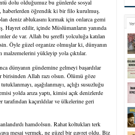
ntü dolu olduğumuz bu günlerde sosyal
haberlerden öğrendik ki bir filo kurulmuş.
lan deniz ablukasını kırmak için onlarca gemi
Yen
ş. Hayret edilir, içinde Müslümanların yanında
mler de var. Allah bu şerefli yolculuğa katılan
esin. Öyle güzel organize olmuşlar ki, dünyanın
m malzemelerini yükleyip yola çıktılar.
lunca dünyanın gündemine gelmeyi başardılar
 birisinden Allah razı olsun. Ölümü göze
ı, tutuklanmayı, aşağılanmayı, açlığı susuzluğu
emisi yolda arıza yaptı, kimisi açık denizlerde
er tarafından kaçırıldılar ve ülkelerine geri
anlandırdı hamdolsun. Rahat koltukları terk
yaya mesaj vermek, ne güzel bir gayret oldu. Biz