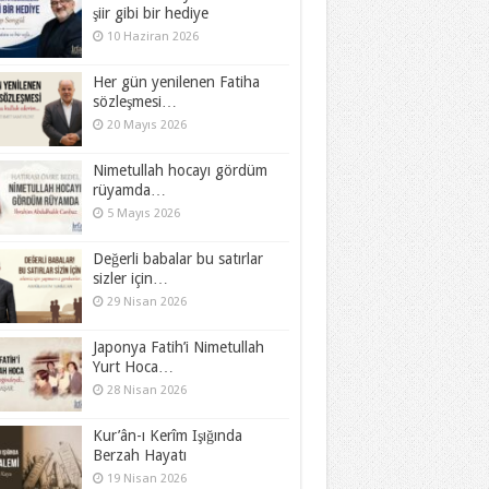
şiir gibi bir hediye
10 Haziran 2026
Her gün yenilenen Fatiha
sözleşmesi…
20 Mayıs 2026
Nimetullah hocayı gördüm
rüyamda…
5 Mayıs 2026
Değerli babalar bu satırlar
sizler için…
29 Nisan 2026
Japonya Fatih’i Nimetullah
Yurt Hoca…
28 Nisan 2026
Kur’ân-ı Kerîm Işığında
Berzah Hayatı
19 Nisan 2026