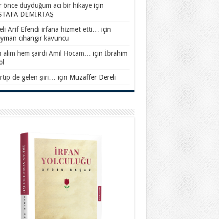
ar önce duyduğum acı bir hikaye
için
TAFA DEMİRTAŞ
li Arif Efendi irfana hizmet etti…
için
eyman cihangir kavuncu
 alim hem şairdi Amil Hocam…
için
İbrahim
ol
rtip de gelen şiiri…
için
Muzaffer Dereli