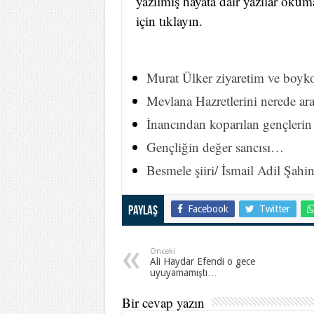
yazılmış hayata dair yazılar oku
için tıklayın.
Murat Ülker ziyaretim ve boy
Mevlana Hazretlerini nerede ar
İnancından koparılan gençlerin
Gençliğin değer sancısı…
Besmele şiiri/ İsmail Adil Şahi
Facebook
Twitter
Paylaş
Önceki
Ali Haydar Efendi o gece
uyuyamamıştı…
Bir cevap yazın