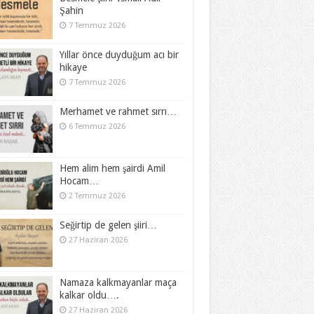
Şahin
7 Temmuz 2026
Yıllar önce duyduğum acı bir
hikaye
7 Temmuz 2026
Merhamet ve rahmet sırrı…
6 Temmuz 2026
Hem alim hem şairdi Amil
Hocam…
2 Temmuz 2026
Seğirtip de gelen şiiri…
27 Haziran 2026
Namaza kalkmayanlar maça
kalkar oldu….
27 Haziran 2026