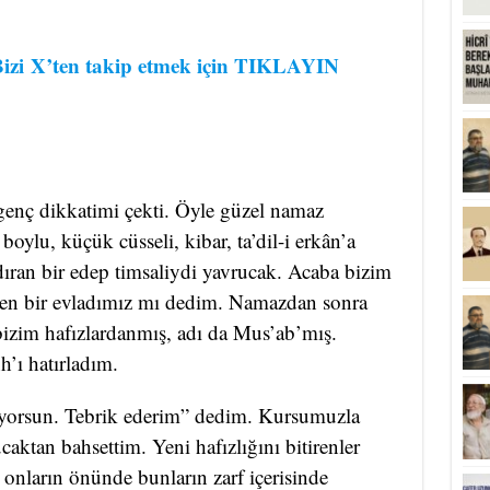
izi
X’ten takip etmek için TIKLAYIN
enç dikkatimi çekti. Öyle güzel namaz
oylu, küçük cüsseli, kibar, ta’dil-i erkân’a
ndıran bir edep timsaliydi yavrucak. Acaba bizim
len bir evladımız mı dedim. Namazdan sonra
bizim hafızlardanmış, adı da Mus’ab’mış.
’ı hatırladım.
ıyorsun. Tebrik ederim” dedim. Kursumuzla
aktan bahsettim. Yeni hafızlığını bitirenler
 onların önünde bunların zarf içerisinde