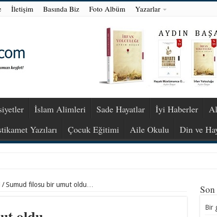
e
İletişim
Basında Biz
Foto Albüm
Yazarlar
iyetler
İslam Alimleri
Sade Hayatlar
İyi Haberler
Al
stikamet Yazıları
Çocuk Eğitimi
Aile Okulu
Din ve Ha
i
/
Sumud filosu bir umut oldu…
Son
Bir 
mut oldu…