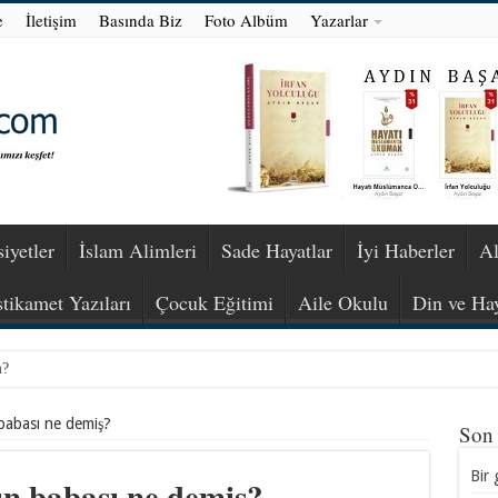
e
İletişim
Basında Biz
Foto Albüm
Yazarlar
iyetler
İslam Alimleri
Sade Hayatlar
İyi Haberler
Al
stikamet Yazıları
Çocuk Eğitimi
Aile Okulu
Din ve Ha
m?
i kimin?
babası ne demiş?
Son
Bir 
n babası ne demiş?