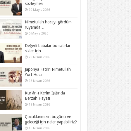
sözleşmesi…
20 Mayıs 2026
Nimetullah hocayı gördüm
rüyamda…
5 Mayıs 2026
Değerli babalar bu satırlar
sizler için…
29 Nisan 2026
Japonya Fatih’i Nimetullah
Yurt Hoca…
28 Nisan 2026
Kur’ân-ı Kerîm Işığında
Berzah Hayatı
19 Nisan 2026
Çocuklarımızın bugünü ve
geleceği için neler yapabiliriz?
16 Nisan 2026