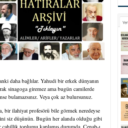
Yen
sanki daha bağlılar. Yahudi bir erkek dünyanın
larak sinagoga giremez ama bugün camilerde
mse bulamazsınız. Veya çok az bulursunuz.
a, bir ilahiyat profesörü bile görmek neredeyse
lini siz düşünün. Bugün her alanda olduğu gibi
ir cahillik toplumu kaplamış durumda. Cenab-ı