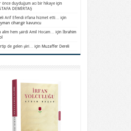
ar önce duyduğum acı bir hikaye
için
TAFA DEMİRTAŞ
li Arif Efendi irfana hizmet etti…
için
eyman cihangir kavuncu
 alim hem şairdi Amil Hocam…
için
İbrahim
ol
rtip de gelen şiiri…
için
Muzaffer Dereli