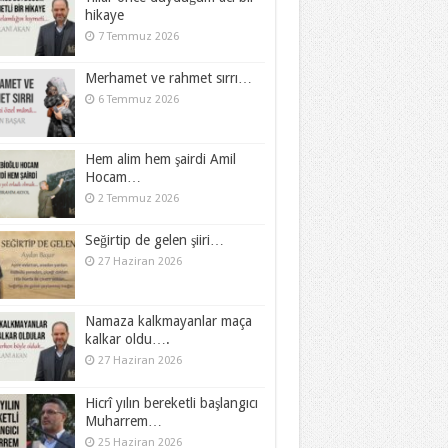
hikaye
7 Temmuz 2026
Merhamet ve rahmet sırrı…
6 Temmuz 2026
Hem alim hem şairdi Amil
Hocam…
2 Temmuz 2026
Seğirtip de gelen şiiri…
27 Haziran 2026
Namaza kalkmayanlar maça
kalkar oldu….
27 Haziran 2026
Hicrî yılın bereketli başlangıcı
Muharrem…
25 Haziran 2026