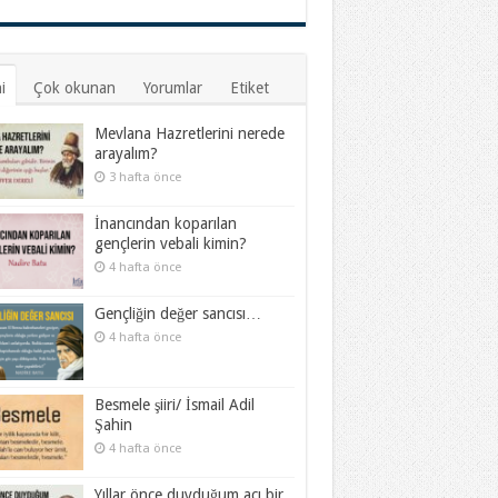
i
Çok okunan
Yorumlar
Etiket
Mevlana Hazretlerini nerede
arayalım?
3 hafta önce
İnancından koparılan
gençlerin vebali kimin?
4 hafta önce
Gençliğin değer sancısı…
4 hafta önce
Besmele şiiri/ İsmail Adil
Şahin
4 hafta önce
Yıllar önce duyduğum acı bir