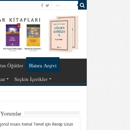
tın Öğütler
Hatıra Arşivi
yat
Seçkin İçerikler
 Yorumlar
gönül insanı Kemal Temel
için
Recep Uzun