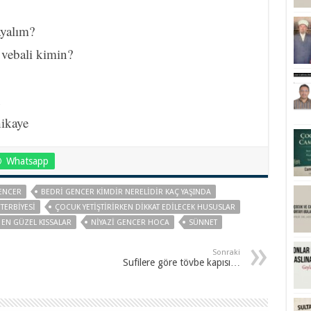
ayalım?
 vebali kimin?
n
hikaye
Whatsapp
ENCER
BEDRI GENCER KIMDIR NERELIDIR KAÇ YAŞINDA
TERBIYESI
ÇOCUK YETIŞTIRIRKEN DIKKAT EDILECEK HUSUSLAR
EN GÜZEL KISSALAR
NIYAZI GENCER HOCA
SÜNNET
Sonraki
Sufilere göre tövbe kapısı…