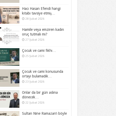
Hacı Hasan Efendi hangi
kitabı tavsiye etmiş…
28 Şubat 2026
Hamile veya emziren kadın
oruç tutmalı mı?
27 Şubat 2026
Çocuk ve cami fıkhı…
25 Şubat 2026
Çocuk ve cami konusunda
ortayı bulamadık…
23 Şubat 2026
Onlar da bir gün aslına
dönecek…
22 Şubat 2026
Sultan Nine Ramazan’ı böyle