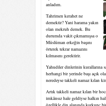
anladım.
Tahrimen kerahet ne
demektir? Yani harama yakın
olan mekruh demek. Bu
durumda vakit çıkmamışsa o
Müslüman erkeğin başını
örterek tekrar namazını
kılmasını gerektirir.
Yahudiler dinlerinin kurallarına 
herhangi bir yerinde başı açık o
neredeyse takkeli namaz kılan ki
Artık takkeli namaz kılan bir hoc
imkânsız hale geldiyse halkın ha
özellikle din alanında korkunç b