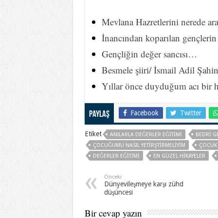
Mevlana Hazretlerini nerede ar
İnancından koparılan gençlerin
Gençliğin değer sancısı…
Besmele şiiri/ İsmail Adil Şahi
Yıllar önce duyduğum acı bir 
Facebook
Twitter
Paylaş
Etiket
ANILARLA DEĞERLER EĞITIMI
BEDRI G
ÇOCUĞUMU NASIL YETIRŞTIRMELIYIM
ÇOCUK 
DEĞERLER EĞITIMI
EN GÜZEL HIKAYELER
Önceki
Dünyevileşmeye karşı zühd
düşüncesi
Bir cevap yazın