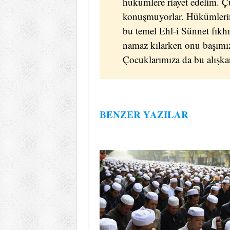
hükümlere riayet edelim. Çü
konuşmuyorlar. Hükümlerini
bu temel Ehl-i Sünnet fıkhı
namaz kılarken onu başımız
Çocuklarımıza da bu alışkan
BENZER YAZILAR