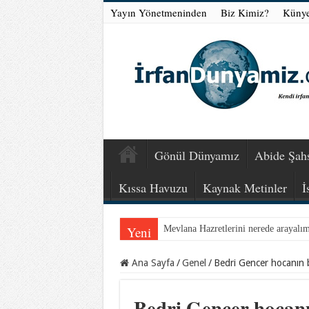
Yayın Yönetmeninden
Biz Kimiz?
Küny
Gönül Dünyamız
Abide Şahs
Kıssa Havuzu
Kaynak Metinler
İ
Yeni
Mevlana Hazretlerini nerede arayalı
İnancından koparılan gençlerin vebal
Ana Sayfa
/
Genel
/
Bedri Gencer hocanın 
Bedri Gencer hocanı