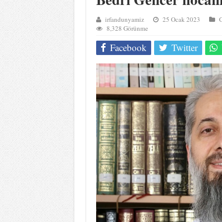
irfandunyamiz
25 Ocak 2023
G
8,328 Görünme
Facebook
Twitter