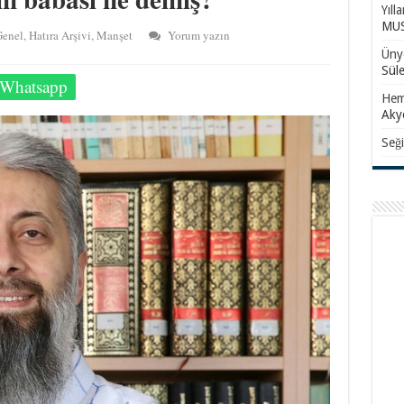
Yıll
MUS
enel
,
Hatıra Arşivi
,
Manşet
Yorum yazın
Ünye
Sül
Whatsapp
Hem
Aky
Seği