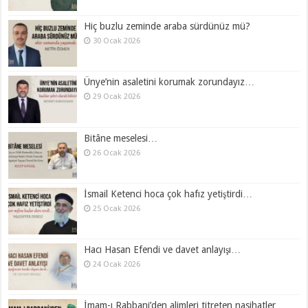
Hiç buzlu zeminde araba sürdünüz mü?
30 Ocak 2026
Ünye’nin asaletini korumak zorundayız…
29 Ocak 2026
Bitâne meselesi…
26 Ocak 2026
İsmail Ketenci hoca çok hafız yetiştirdi…
25 Ocak 2026
Hacı Hasan Efendi ve davet anlayışı…
24 Ocak 2026
İmam-ı Rabbani’den alimleri titreten nasihatler…