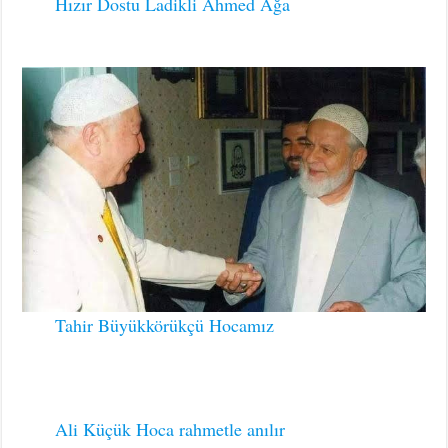
Hızır Dostu Ladikli Ahmed Ağa
Tahir Büyükkörükçü Hocamız
Ali Küçük Hoca rahmetle anılır