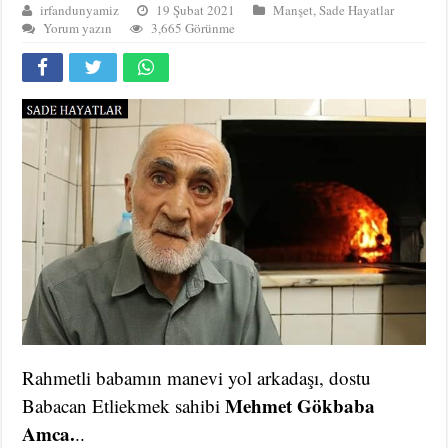
irfandunyamiz
19 Şubat 2021
Manşet
,
Sade Hayatlar
Yorum yazın
3,665 Görünme
Rahmetli babamın manevi yol arkadaşı, dostu
Mehmet Gökbaba
Babacan Etliekmek sahibi
Amca.
..