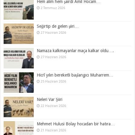
Hem alim hem şairdi Amil Hocam…
2 Temmuz 2026
Seğirtip de gelen şiiri…
27 Haziran 2026
Namaza kalkmayanlar maça kalkar oldu….
27 Haziran 2026
Hicrî yılın bereketli başlangıcı Muharrem…
25 Haziran 2026
Neleri Var Şiiri
22 Haziran 2026
Mehmet Hulusi Bolay hocadan bir hatıra…
21 Haziran 2026