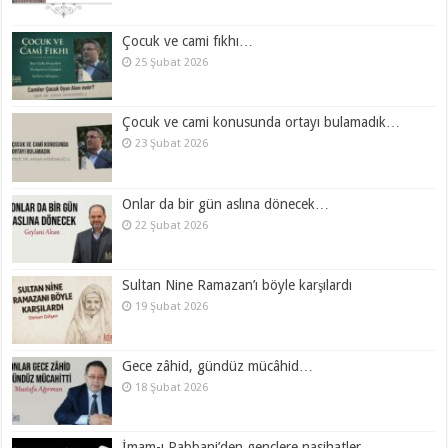
Çocuk ve cami fıkhı…
25 Şubat 2026
Çocuk ve cami konusunda ortayı bulamadık…
23 Şubat 2026
Onlar da bir gün aslına dönecek…
22 Şubat 2026
Sultan Nine Ramazan’ı böyle karşılardı
19 Şubat 2026
Gece zâhid, gündüz mücâhid…
18 Şubat 2026
İmam-ı Rabbani’den gençlere nasihatler…