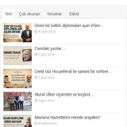
Yeni
Çok okunan
Yorumlar
Etiket
Ümmi bir kalbin diplomaları aşan irfanı…
4 saat önce
Camdaki yazılar…
1 gün önce
Cemil Gül Hocaefendi ile samimi bir sohbet…
1 gün önce
Murat Ülker ziyaretim ve boykot…
2 gün önce
Mevlana Hazretlerini nerede arayalım?
4 hafta önce