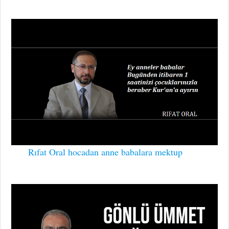
Rıfat Oral hocadan anne babalara mektup