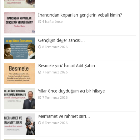
İnancından koparılan gençlerin vebali kimin?
4 hafta önce
Gençliğin değer sancısı…
8 Temmuz 2026
Besmele şiiri/ İsmail Adil Şahin
7 Temmuz 2026
Yıllar önce duyduğum acı bir hikaye
7 Temmuz 2026
Merhamet ve rahmet sırrı…
6 Temmuz 2026