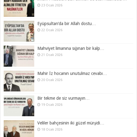
23 Ocak 2026
Eyüpsultan’da bir Allah dostu…
22 Ocak 2026
Mahviyet limanına sığınan bir kalp…
21 Ocak 2026
Mahir İz hocanın unutulmaz cevabı…
20 Ocak 2026
Bir tekme de siz vurmayın…
19 Ocak 2026
Veliler bahçesinin iki güzel mürşidi…
18 Ocak 2026