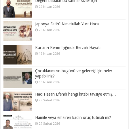
Değerli babalar bu satırlar sizler için…
29 Nisan 2026
Japonya Fatih’i Nimetullah Yurt Hoca…
28 Nisan 2026
Kur’ân-ı Kerîm Işığında Berzah Hayatı
19 Nisan 2026
Çocuklarımızın bugünü ve geleceği için neler
yapabiliriz?
16 Nisan 2026
Hacı Hasan Efendi hangi kitabı tavsiye etmiş…
28 Şubat 2026
Hamile veya emziren kadın oruç tutmalı mı?
27 Şubat 2026