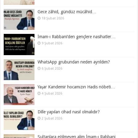
Gece zâhid, gündüz mücâhid…
18 Şubat 2026
İmam-ı Rabbani’den gençlere nasihatler…
9 Şubat 2026
WhatsApp grubundan neden ayrıldım?
6 Şubat 2026
Yaşar Kandemir hocamızın Hadis nöbeti…
4 Şubat 2026
Dille yapılan cihad nasıl olmalıdır?
2 Şubat 2026
Sultanlara eğilmeyen alim İmam-ı Rabbani…