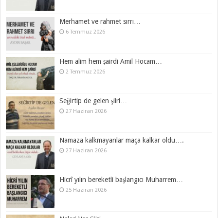
Merhamet ve rahmet sırrı…
6 Temmuz 2026
Hem alim hem şairdi Amil Hocam…
2 Temmuz 2026
Seğirtip de gelen şiiri…
27 Haziran 2026
Namaza kalkmayanlar maça kalkar oldu….
27 Haziran 2026
Hicrî yılın bereketli başlangıcı Muharrem…
25 Haziran 2026