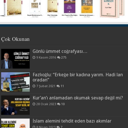
Çok Okunan
Gönlü ümmet coğrafyası…
9 Kasım 2016
275
Fazlıoğlu: “Erkeğe bir kadına yarım. Hadi lan
oradan”
7 Şubat 2021
11
Kur’an’ı anlamadan okumak sevap değil mi?
28 Ocak 2023
10
İslam alemini tehdit eden bazı akımlar
8 Nisan 2023
7