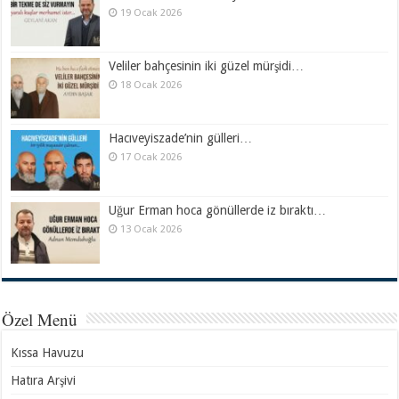
19 Ocak 2026
Veliler bahçesinin iki güzel mürşidi…
18 Ocak 2026
Hacıveyiszade’nin gülleri…
17 Ocak 2026
Uğur Erman hoca gönüllerde iz bıraktı…
13 Ocak 2026
Özel Menü
Kıssa Havuzu
Hatıra Arşivi