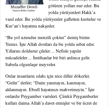
götüren yolları nur eder. Bu
yolda yürüyenleri Hakk’a
vasıl eder. Bu yolda yürüyenler gafletten kurtulur ve
Kur’an’ı hayatına nakşeder.
“Bu yol uzundur menzili çoktur” demiş bizim
Yunus. İşte Allah dostları da bu yolda sebat eder.
Yıllarını doldurur çileler… Nefisle yapılır
mücadeleler… İmtihanlar bir biri ardınca gelir.
Sabırla olgunlaşır meyveler.
Onlar insanların ıslahı için nice diller dökerler.
“Gelin” derler; “Daim yanmayın, kanmayın,
aldanmayın. Ebedî hayatınızı mahvetmeyin.” İşte
onlardır Peygamber varisleri. Çünkü Peygamberler
kulları daima Allah’a davet etmişler ve bir ücret de