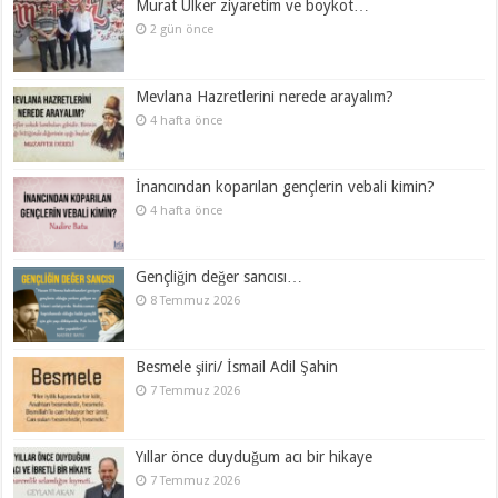
Murat Ülker ziyaretim ve boykot…
2 gün önce
Mevlana Hazretlerini nerede arayalım?
4 hafta önce
İnancından koparılan gençlerin vebali kimin?
4 hafta önce
Gençliğin değer sancısı…
8 Temmuz 2026
Besmele şiiri/ İsmail Adil Şahin
7 Temmuz 2026
Yıllar önce duyduğum acı bir hikaye
7 Temmuz 2026