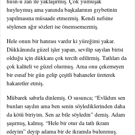
hüsn-ü zan ile yaklaşırmış. Çok yumuşak
huyluymuş ama yanında başkalarının gıybetinin
yapılmasına müsaade etmezmiş. Kendi nefsine
söylenen ağır sözleri ise önemsemezmiş.
Hele onun bir hatırası vardır ki yüreğimi yakar.
Dükkânında güzel işler yapan, sevilip sayılan birisi
olduğu için dükkanı çok tercih edilirmiş. Tatlıları da
çok kaliteli ve güzel olurmuş. Ama onu çekemeyen
bir esnaf bir gün gelip çeşitli bahaneler üreterek
hakaretler etmiş.
Mübarek sabırla dinlemiş. O susunca; “Evlâdım sen
bunları saydın ama ben senin söylediklerinden daha
da kötü biriyim. Sen az bile söyledin” demiş. Adam
şaşırmış, kalmış. “Hele bir otur da tatlı ikram
edeyim” deyip adama bir de ikramda bulunmuş.