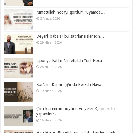
Nimetullah hocayı gördüm rüyamda…
5 Mayıs 2026
Değerli babalar bu satırlar sizler için…
29 Nisan 2026
Japonya Fatih’i Nimetullah Yurt Hoca…
28 Nisan 2026
Kur’ân-ı Kerîm Işığında Berzah Hayatı
19 Nisan 2026
Çocuklarımızın bugünü ve geleceği için neler
yapabiliriz?
16 Nisan 2026
Hacı Hasan Efendi hangi kitabı tavsiye etmiş…