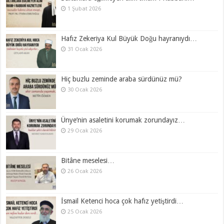
1 Şubat 2026
Hafız Zekeriya Kul Büyük Doğu hayranıydı…
31 Ocak 2026
Hiç buzlu zeminde araba sürdünüz mü?
30 Ocak 2026
Ünye’nin asaletini korumak zorundayız…
29 Ocak 2026
Bitâne meselesi…
26 Ocak 2026
İsmail Ketenci hoca çok hafız yetiştirdi…
25 Ocak 2026