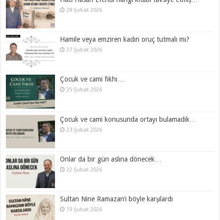
28 Şubat 2026
Hamile veya emziren kadın oruç tutmalı mı?
27 Şubat 2026
Çocuk ve cami fıkhı…
25 Şubat 2026
Çocuk ve cami konusunda ortayı bulamadık…
23 Şubat 2026
Onlar da bir gün aslına dönecek…
22 Şubat 2026
Sultan Nine Ramazan’ı böyle karşılardı
19 Şubat 2026