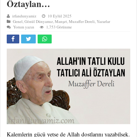
Öztaylan…
irfandunyamiz
10 Eylül 2025
Genel
,
Gönül Dünyamız
,
Manşet
,
Muzaffer Dereli
,
Yazarlar
Yorum yazın
1,753 Görünme
Kalemlerin gücü yetse de Allah dostlarını yazabilsek.