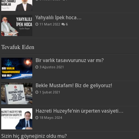
Yahyalılı İpek hoca…
11 Mart 2022
6
Tevafuk Eden
Bir varlık tasavvurunuz var mı?
3 Ağustos 2021
Bekle Mustafam! Biz de geliyoruz!
1 Şubat 2021
Hazreti Huzeyfe’nin ürperten vasiyeti…
18 Mayıs 2024
Sizin hiç göyneğiniz oldu mu?