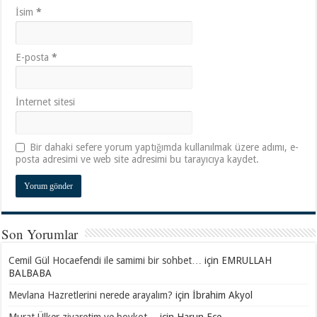
İsim
*
E-posta
*
İnternet sitesi
Bir dahaki sefere yorum yaptığımda kullanılmak üzere adımı, e-
posta adresimi ve web site adresimi bu tarayıcıya kaydet.
Son Yorumlar
Cemil Gül Hocaefendi ile samimi bir sohbet…
için
EMRULLAH
BALBABA
Mevlana Hazretlerini nerede arayalım?
için
İbrahim Akyol
Murat Ülker ziyaretim ve boykot…
için
Harun Ece