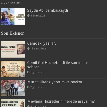
29 Nisan 2021
Seyda Abi bambaşkaydı
8 Ekim 2022
Son Eklenen
Camdaki yazılar…
19 saat önce
Cemil Gül Hocaefendi ile samimi bir
sohbet…
1 gün önce
Murat Ülker ziyaretim ve boykot…
2 gün önce
Mevlana Hazretlerini nerede arayalım?
4 hafta önce