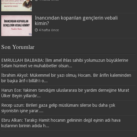
İnancından koparılan gençlerin vebali
kimin?
4 hafta önce
Son Yorumlar
EMRULLAH BALBABA: İlim amel ihlas sahibi yolumuzun büyüklerine
Selam hürmet ve muhabbetler olsun...
İbrahim Akyol: Mükemmel bir yazı olmuş Hocam. Bir ârifin kaleminden
bir başka ârif-i billâh'ı o...
Harun Ece: Yakinen tanıdığım uluslararası bir yardım derneğine Murat
Ülker Beyin yıllardır...
Recep uzun: Birileri gaza gelip müslümanı silerse bu daha çok
siyonistin işine yarar....
Ebru Alkan: Tarakçı Hamit hocanın gelininin değil eşinin adı hava
kızlarının birinin adıda h...