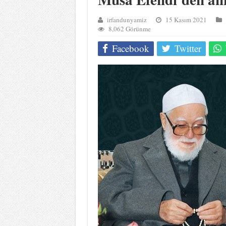
irfandunyamiz
15 Kasım 2021
8,062 Görünme
Facebook
Twitter