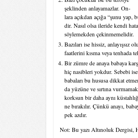
şek­lin­den an­la­ya­maz­lar. On­
la­ra açık­dan açı­ğa “şu­nu yap, bu 
dir. Na­sıl ol­sa ile­ri­de ken­di ha­
söy­le­mek­den çe­kin­me­me­li­dir.
Ba­zı­la­rı ise his­siz, an­la­yış­sı
fa­at­le­ri­ni kıs­ma ve­ya ten­ha­da teh
Bir züm­re de ana­ya ba­ba­ya kar­şı
hiç na­sib­le­ri yok­dur. Se­be­bi ise
ba­ba­la­rı bu hu­su­sa dik­kat et­me
da yü­zü­ne ve sır­tı­na vur­ma­mak şa
kork­sun bir da­ha ay­nı küs­tah­lı­ğı
ne bı­ra­kı­lır. Çün­kü ana­yı, ba­ba
pek az­dır.
Not: Bu yazı Altınoluk Dergisi, H