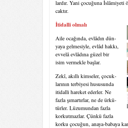
lar­dır. Ya­ni ço­cu­ğu­na İslâmiyeti
cak­tır.
İtidalli olmalı
Ai­le oca­ğın­da, evlâdın dün­
ya­ya gel­me­siy­le, evlâd hak­kı,
evvelâ evlâdına gü­zel bir
isim ver­mek­le baş­lar.
Zekî, akıl­lı kim­se­ler, ço­cuk­
la­rı­nın ter­bi­ye­si hu­su­sun­da
iti­dal­li ha­re­ket eder­ler. Ne
faz­la şı­mar­tır­lar, ne de ür­kü­
tür­ler. Lü­zu­mun­dan faz­la
kor­kut­maz­lar. Çün­kü faz­la
kor­ku ço­cu­ğun, ana­ya-ba­ba­ya kar­şı