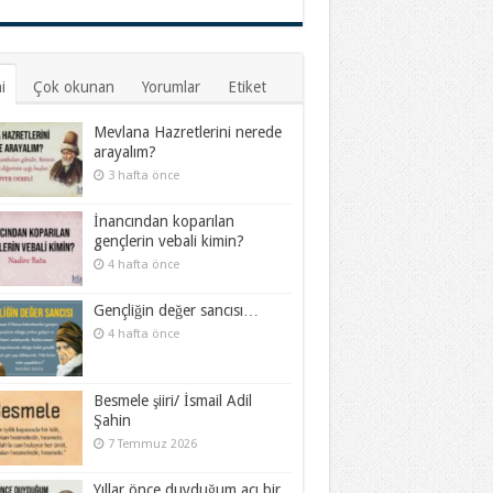
i
Çok okunan
Yorumlar
Etiket
Mevlana Hazretlerini nerede
arayalım?
3 hafta önce
İnancından koparılan
gençlerin vebali kimin?
4 hafta önce
Gençliğin değer sancısı…
4 hafta önce
Besmele şiiri/ İsmail Adil
Şahin
7 Temmuz 2026
Yıllar önce duyduğum acı bir