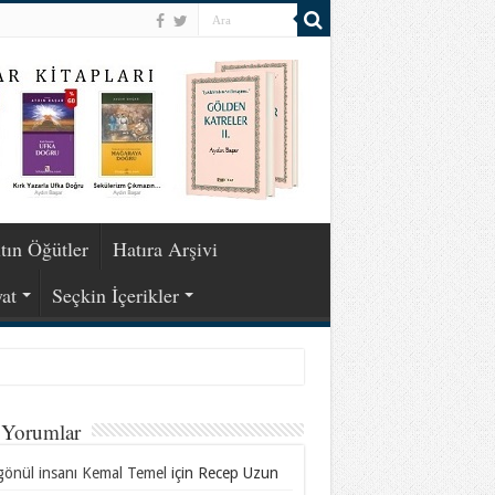
tın Öğütler
Hatıra Arşivi
at
Seçkin İçerikler
 Yorumlar
gönül insanı Kemal Temel
için
Recep Uzun