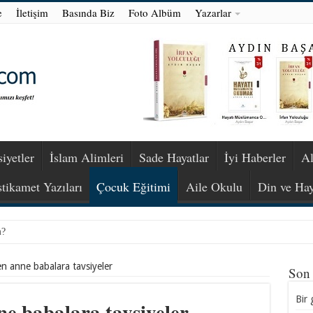
e
İletişim
Basında Biz
Foto Albüm
Yazarlar
iyetler
İslam Alimleri
Sade Hayatlar
İyi Haberler
Al
stikamet Yazıları
Çocuk Eğitimi
Aile Okulu
Din ve Hay
m?
n anne babalara tavsiyeler
Son
Bir 
e babalara tavsiyeler