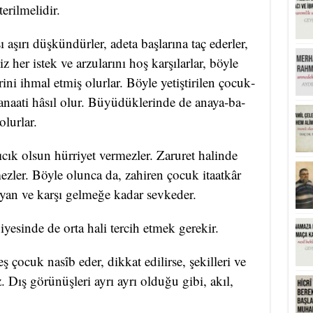
­ril­me­li­dir.
ı aşı­rı düş­kün­dür­ler, ade­ta baş­la­rı­na taç eder­ler,
z her is­tek ve ar­zu­la­rı­nı hoş kar­şı­lar­lar, böy­le
­ri­ni ih­mal et­miş olur­lar. Böy­le ye­tiş­ti­ri­len ço­cuk­
ı ka­na­a­ti hâsıl olur. Bü­yü­dük­le­rin­de de ana­ya-ba­
olur­lar.
zı­cık ol­sun hür­ri­yet ver­mez­ler. Za­ru­ret ha­lin­de
ez­ler. Böy­le olun­ca da, za­hi­ren ço­cuk itaatkâr
yan ve kar­şı gel­me­ğe ka­dar sev­ke­der.
ye­sin­de de or­ta ha­li ter­cih et­mek ge­re­kir.
o­cuk nasîb eder, dik­kat edi­lir­se, şe­kil­le­ri ve
z. Dış gö­rünüş­le­ri ay­rı ay­rı ol­du­ğu gi­bi, akıl,