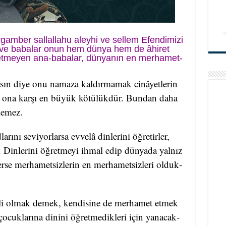
am­ber sal­lal­la­hu aley­hi ve sel­lem Efen­di­mi­zi
a ve ba­ba­lar onun hem dün­ya hem de âhiret
öğ­ret­me­yen ana-ba­balar, dün­ya­nın en mer­ha­met­
sın di­ye onu na­ma­za kal­dır­ma­mak cinâyetlerin
­ğil ona kar­şı en büyük kö­tü­lük­dür. Bun­dan daha
le­mez.
ını se­vi­yor­lar­sa evvelâ din­le­ri­ni öğ­re­tir­ler,
. Din­le­ri­ni öğ­ret­me­yi ih­mal edip dün­ya­da yal­nız
r­ler­se mer­ha­met­siz­le­rin en mer­ha­met­siz­le­ri ol­duk­
­li ol­mak de­mek, ken­di­si­ne de mer­ha­met et­mek
uk­la­rı­na di­ni­ni öğ­ret­me­dik­le­ri için ya­na­cak­