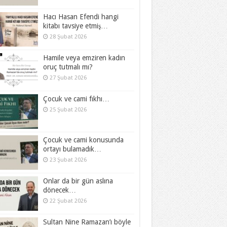
Hacı Hasan Efendi hangi
kitabı tavsiye etmiş…
28 Şubat 2026
Hamile veya emziren kadın
oruç tutmalı mı?
27 Şubat 2026
Çocuk ve cami fıkhı…
25 Şubat 2026
Çocuk ve cami konusunda
ortayı bulamadık…
23 Şubat 2026
Onlar da bir gün aslına
dönecek…
22 Şubat 2026
Sultan Nine Ramazan’ı böyle