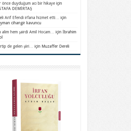
ar önce duyduğum acı bir hikaye
için
TAFA DEMİRTAŞ
li Arif Efendi irfana hizmet etti…
için
eyman cihangir kavuncu
 alim hem şairdi Amil Hocam…
için
İbrahim
ol
rtip de gelen şiiri…
için
Muzaffer Dereli