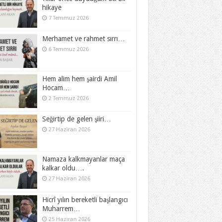
hikaye
7 Temmuz 2026
Merhamet ve rahmet sırrı…
6 Temmuz 2026
Hem alim hem şairdi Amil
Hocam…
2 Temmuz 2026
Seğirtip de gelen şiiri…
27 Haziran 2026
Namaza kalkmayanlar maça
kalkar oldu….
27 Haziran 2026
Hicrî yılın bereketli başlangıcı
Muharrem…
25 Haziran 2026