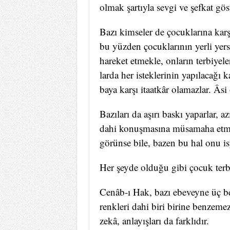
ol­mak şar­tıy­la sev­gi ve şef­kat gös­te
Ba­zı kim­se­ler de ço­cuk­la­rı­na kar­ş
bu yüz­den ço­cuk­la­rı­nın yer­li yer­si
ha­re­ket et­mek­le, on­la­rın ter­bi­ye­le
lar­da her is­tek­le­ri­nin ya­pı­la­ca­ğ
ba­ya kar­şı itaatkâr ola­maz­lar. Âsi 
Ba­zı­la­rı da aşı­rı bas­kı ya­par­lar, a
da­hi ko­nuş­ma­sı­na mü­sa­ma­ha et­m
gö­rün­se bi­le, ba­zen bu hal onu is­
Her şey­de ol­du­ğu gi­bi ço­cuk ter­bi­
Cenâb-ı Hak, ba­zı ebe­vey­ne üç beş ç
renk­le­ri da­hi bi­ri bi­ri­ne ben­ze­me
zekâ, an­la­yış­la­rı da fark­lı­dır.