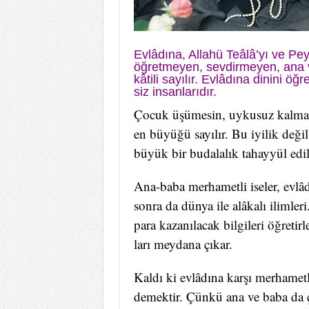
Evlâdına, Al­la­hü Teâlâ’yı ve Pey­g
öğ­ret­me­yen, sev­dir­me­yen, an
kâtili sa­yı­lır. Evlâdına di­ni­ni 
siz in­san­la­rı­dır.
Ço­cuk üşü­me­sin, uy­ku­suz kal­ma­
en bü­yü­ğü sa­yı­lır. Bu iyi­lik de
büyük bir bu­da­la­lık ta­hay­yül edi­
Ana-ba­ba mer­ha­met­li ise­ler, evlâdlar
son­ra da dün­ya ile alâkalı ilim­le­ri
pa­ra ka­za­nı­la­cak bil­gi­le­ri öğ­re­ti
la­rı mey­da­na çı­kar.
Kal­dı ki evlâdına kar­şı mer­ha­met
de­mek­tir. Çün­kü ana ve ba­ba da ço­c