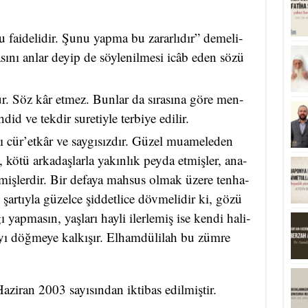
fa­i­de­li­dir. Şu­nu yap­ma bu za­rar­lı­dır” de­me­li­
ta­sı­nı an­lar de­yip de söy­le­nil­me­si icâb eden sö­zü
z olur. Söz kâr et­mez. Bun­lar da sı­ra­sı­na gö­re men­
­did ve tek­dir su­re­tiy­le ter­bi­ye edi­lir.
 cür’etkâr ve say­gı­sız­dır. Gü­zel mu­a­me­le­den
, kö­tü ar­ka­daş­lar­la ya­kın­lık pey­da et­miş­ler, ana-
­miş­ler­dir. Bir de­fa­ya mah­sus ol­mak üze­re ten­ha­
r­tıy­la gü­zel­ce şid­det­li­ce döv­me­li­dir ki, gö­zü
 yap­ma­sın, yaş­la­rı hay­li iler­le­miş ise ken­di ha­li­
­yı döğ­me­ye kal­kı­şır. El­ham­dü­li­lah bu züm­re
aziran 2003 sayısından iktibas edilmiştir.