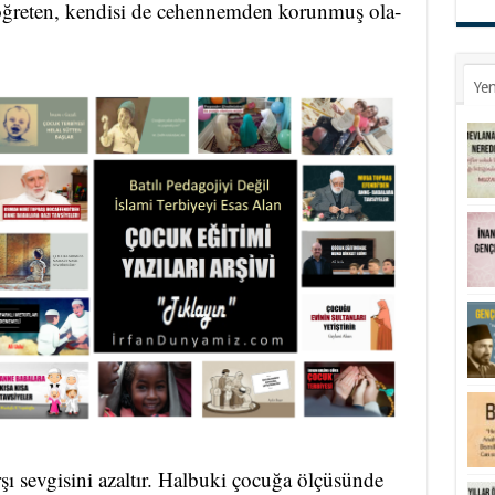
 öğ­re­ten, ken­di­si de ce­hen­nem­den ko­run­muş ola­
Yen
 sev­gi­si­ni azal­tır. Hal­bu­ki ço­cu­ğa öl­çü­sün­de