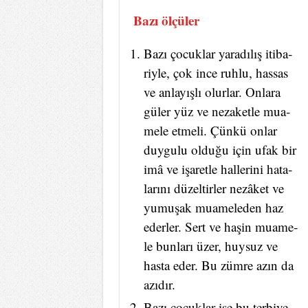
Bazı ölçüler
Ba­zı ço­cuk­lar ya­ra­dı­lış iti­ba­
riy­le, çok in­ce ruh­lu, has­sas
ve an­la­yış­lı olur­lar. On­la­ra
gü­ler yüz ve ne­za­ket­le mu­a­
me­le et­me­li. Çün­kü on­lar
duy­gu­lu ol­du­ğu için ufak bir
imâ ve işa­ret­le hal­le­ri­ni ha­ta­
la­rı­nı dü­zel­tir­ler nezâket ve
yu­mu­şak mu­a­me­le­den haz
eder­ler. Sert ve ha­şin mu­a­me­
le bun­la­rı üzer, huy­suz ve
has­ta eder. Bu züm­re azın da
azı­dır.
Ba­zı ço­cuk­lar ise bu ter­bi­ye