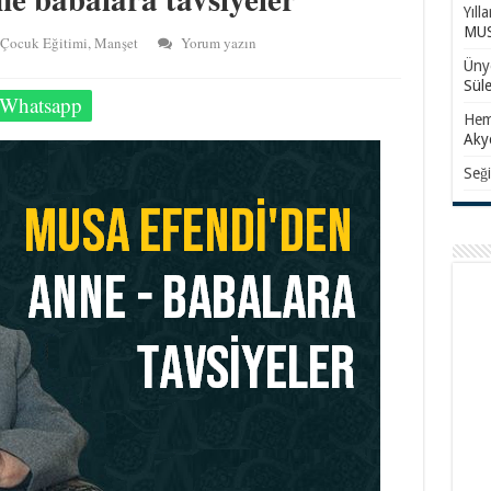
Yıll
MUS
Çocuk Eğitimi
,
Manşet
Yorum yazın
Ünye
Sül
Whatsapp
Hem
Aky
Seği