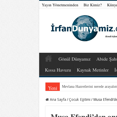
Yayın Yönetmeninden
Biz Kimiz?
Küny
Gönül Dünyamız
Abide Şahs
Kıssa Havuzu
Kaynak Metinler
İ
Yeni
Mevlana Hazretlerini nerede arayalı
Ana Sayfa
/
Çocuk Eğitimi
/
Musa Efendi’de
Musa Efendi’den ann