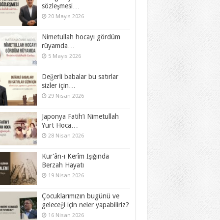
sözleşmesi…
20 Mayıs 2026
Nimetullah hocayı gördüm
rüyamda…
5 Mayıs 2026
Değerli babalar bu satırlar
sizler için…
29 Nisan 2026
Japonya Fatih’i Nimetullah
Yurt Hoca…
28 Nisan 2026
Kur’ân-ı Kerîm Işığında
Berzah Hayatı
19 Nisan 2026
Çocuklarımızın bugünü ve
geleceği için neler yapabiliriz?
16 Nisan 2026